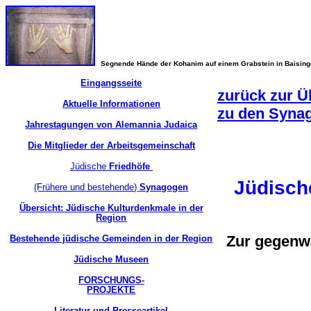
Segnende Hände der Kohanim auf einem Grabstein in Baisin
Eingangsseite
zurück zur Ü
Aktuelle Informationen
zu den Syna
Jahrestagungen von Alemannia Judaica
Die Mitglieder der Arbeitsgemeinschaft
Jüdische
Friedhöfe
Jüdisch
(Frühere und bestehende)
Synagogen
Übersicht: Jüdische Kulturdenkmale in der
Region
Zur gegenwä
Bestehende jüdische Gemeinden in der Region
Jüdische Museen
FORSCHUNGS-
PROJEKTE
Literatur und Presseartikel