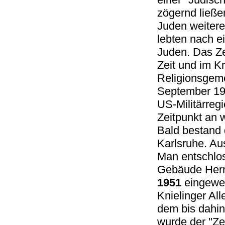
zögernd ließe
Juden weitere
lebten nach e
Juden. Das Z
Zeit und im K
Religionsgeme
September 19
US-Militärreg
Zeitpunkt an 
Bald bestand 
Karlsruhe. Au
Man entschlo
Gebäude Herr
1951
eingewei
Knielinger All
dem bis dahin
wurde der "Ze