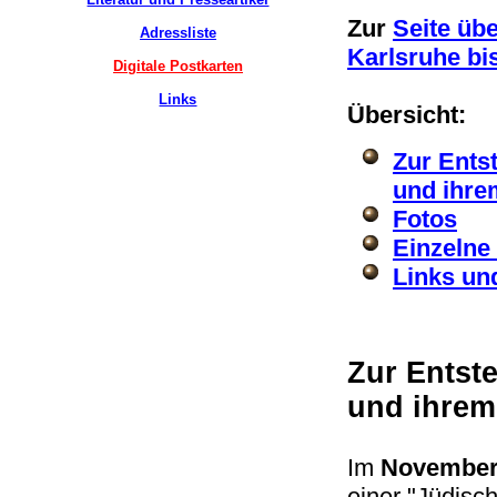
Zur
Seite üb
Adressliste
Karlsruhe bi
Digitale Postkarten
Links
Übersicht:
Zur Ents
und ihre
Fotos
Einzelne
Links und
Zur Entst
und ihrem
Im
November
einer "Jüdisc