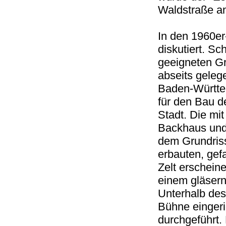
Waldstraße a
In den 1960er
diskutiert. S
geeigneten Gr
abseits geleg
Baden-Württem
für den Bau 
Stadt. Die mi
Backhaus und 
dem Grundris
erbauten, gef
Zelt erscheine
einem gläsern
Unterhalb des
Bühne eingeri
durchgeführt.