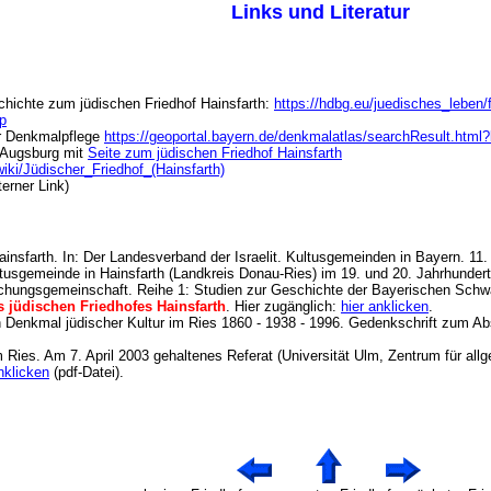
Links und Literatur
hichte zum jüdischen Friedhof Hainsfarth:
https://hdbg.eu/juedisches_leben/f
hp
r Denkmalpflege
https://geoportal.bayern.de/denkmalatlas/searchResult.ht
 Augsburg mit
Seite zum jüdischen Friedhof Hainsfarth
wiki/Jüdischer_Friedhof_(Hainsfarth)
terner Link)
Hainsfarth. In: Der Landesverband der Israelit. Kultusgemeinden in Bayern. 11
ultusgemeinde in Hainsfarth (Landkreis Donau-Ries) im 19. und 20. Jahrhunder
chungsgemeinschaft. Reihe 1: Studien zur Geschichte der Bayerischen Schwa
 jüdischen Friedhofes Hainsfarth
. Hier zugänglich:
hier anklicken
.
n Denkmal jüdischer Kultur im Ries 1860 - 1938 - 1996. Gedenkschrift zum Ab
m Ries. Am 7. April 2003 gehaltenes Referat (Universität Ulm, Zentrum für allg
nklicken
(pdf-Datei).