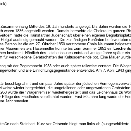
 Link)
m Zusammenhang Mitte des 19. Jahrhunderts angelegt. Bis dahin wurden die To
th waren 1836 angestellt worden. Damals herrschte die Cholera im ganzen Ri
 Seitdem hatte die Hainsfarther Judenschaft über einen eigenen Begräbnispl
fgut ausfindig gemacht werden. Die zuständigen Behörden befürworteten den
ste Person ist die am 27. Oktober 1850 verstorbene Chaia Neumann beigeset
rther Maurermeisters Hasenmüller konnte bis zum Sommer 1851 ein
Leichenh
ichen bestimmt. Nördlich des Leichenhauses entstand wenige Jahre später ein
für verschiedene Gerätschaften der Kultusgemeinde bot. Eine Mauer wurde
g mit der Pogromnacht 1938 oder auch später teilweise zerstört. Die Wagen
ngeworfen und alle Einrichtungsgegenstände entwendet. Am 7. April 1943 ging
itär beschlagnahmt und ein paar Jahre später der jüdischen Vermögensverw
teilweise wieder hergerichtet, die umgefallenen oder umgeworfenen Grabsteine
h 1953 wurde die "Wagenremise" wiederhergestellt und das Leichenhaus zu 
r Pflege des Friedhofes verpflichtet wurden. Fast 50 Jahre lang wurde der Fr
em Jahr renoviert.
 Straße nach Steinhart. Kurz vor Ortsende biegt man links ab (ausgeschildert