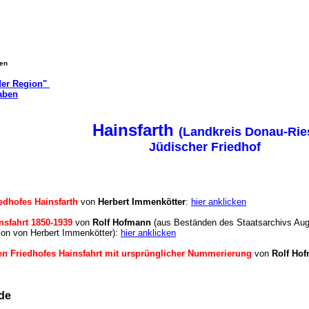
gen
 der Region"
aben
Hainsfarth
(Landkreis Donau-Rie
Jüdischer Friedhof
dhofes Hainsfarth
von
Herbert Immenkötter
:
hier anklicken
nsfahrt 1850-1939
von
Rolf Hofmann
(aus Beständen des Staatsarchivs A
on von Herbert Immenkötter):
hier anklicken
n Friedhofes Hainsfahrt mit ursprünglicher Nummerierung
von
Rolf Ho
inde