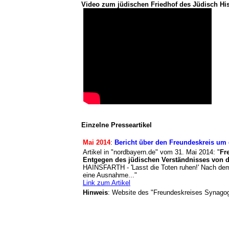
Video zum jüdischen Friedhof des Jüdisch H
Einzelne Presseartikel
Mai 2014
:
Bericht über den Freundeskreis um
Artikel in "nordbayern.de" vom 31. Mai 2014: "
Fr
Entgegen des jüdischen Verständnisses von d
HAINSFARTH - 'Lasst die Toten ruhen!' Nach dem 
eine Ausnahme..."
Link zum Artikel
Hinweis
: Website des "Freundeskreises Synagog