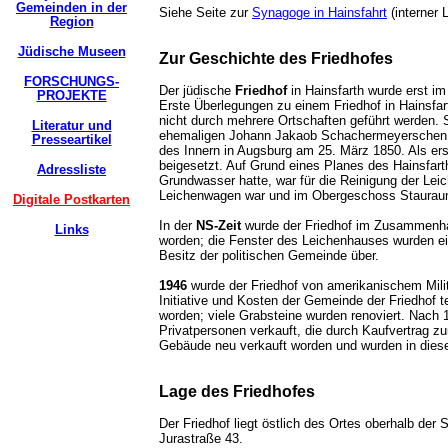
Gemeinden in der
Siehe Seite zur
Synagoge in Hainsfahrt
(interner
Region
Jüdische Museen
Zur Geschichte des Friedhofes
FORSCHUNGS-
Der jüdische
Friedhof
in Hainsfarth wurde erst i
PROJEKTE
Erste Überlegungen zu einem Friedhof in Hainsfar
nicht durch mehrere Ortschaften geführt werden.
Literatur und
ehemaligen Johann Jakaob Schachermeyerschen Ho
Presseartikel
des Innern in Augsburg am 25. März 1850. Als er
beigesetzt. Auf Grund eines Planes des Hainsfa
Adressliste
Grundwasser hatte, war für die Reinigung der Le
Leichenwagen war und im Obergeschoss Stauraum 
Digitale Postkarten
In der
NS-Zeit
wurde der Friedhof im Zusammenhan
Links
worden; die Fenster des Leichenhauses wurden ei
Besitz der politischen Gemeinde über.
1946
wurde der Friedhof von amerikanischem Mil
Initiative und Kosten der Gemeinde der Friedhof 
worden; viele Grabsteine wurden renoviert. Nac
Privatpersonen verkauft, die durch Kaufvertrag zu
Gebäude neu verkauft worden und wurden in dies
Lage des Friedhofes
Der Friedhof liegt östlich des Ortes oberhalb der
Jurastraße 43.