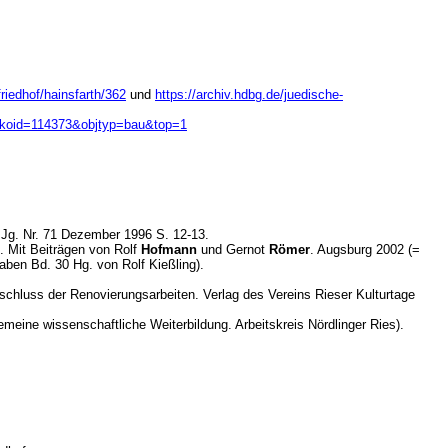
riedhof/hainsfarth/362
und
https://archiv.hdbg.de/juedische-
ml?koid=114373&objtyp=bau&top=1
. Jg. Nr. 71 Dezember 1996 S. 12-13.
t. Mit Beiträgen von Rolf
Hofmann
und Gernot
Römer
. Augsburg 2002 (=
ben Bd. 30 Hg. von Rolf Kießling).
schluss der Renovierungsarbeiten. Verlag des Vereins Rieser Kulturtage
emeine wissenschaftliche Weiterbildung. Arbeitskreis Nördlinger Ries).