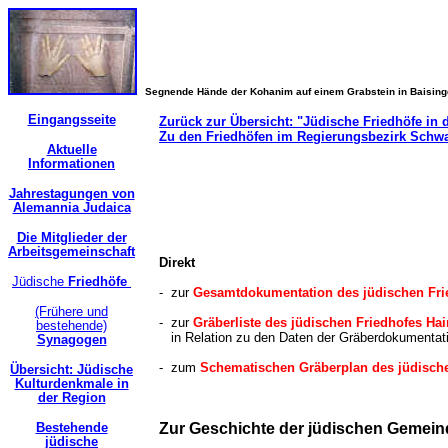
Segnende Hände der Kohanim auf einem Grabstein in Baisin
Eingangsseite
Zurück zur Übersicht: "Jüdische Friedhöfe in
Zu den Friedhöfen im Regierungsbezirk Schw
Aktuelle
Informationen
Jahrestagungen von
Alemannia Judaica
Die Mitglieder der
Arbeitsgemeinschaft
Direkt
Jüdische
Friedhöfe
- zur
Gesamtdokumentation des jüdischen Frie
(Frühere und
- zur
Gräberliste des jüdischen Friedhofes Hai
bestehende)
in Relation zu den Daten der Gräberdokumentati
Synagogen
- zum
Schematischen Gräberplan des jüdische
Übersicht: Jüdische
Kulturdenkmale in
der Region
Bestehende
Zur Geschichte der jüdischen Geme
jüdische