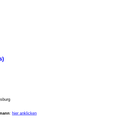
s)
ugsburg
fmann
:
hier anklicken