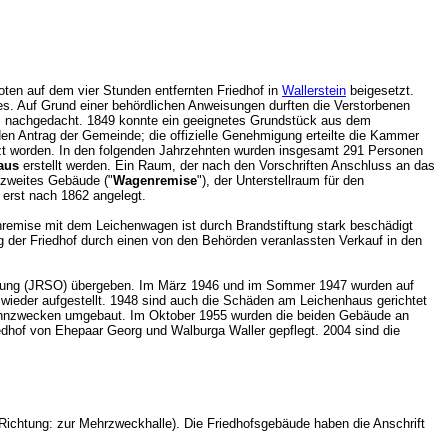
ten auf dem vier Stunden entfernten Friedhof in
Wallerstein
beigesetzt.
es. Auf Grund einer behördlichen Anweisungen durften die Verstorbenen
atz nachgedacht. 1849 konnte ein geeignetes Grundstück aus dem
 Antrag der Gemeinde; die offizielle Genehmigung erteilte die Kammer
zt worden. In den folgenden Jahrzehnten wurden insgesamt 291 Personen
aus
erstellt werden. Ein Raum, der nach den Vorschriften Anschluss an das
 zweites Gebäude ("
Wagenremise
"), der Unterstellraum für den
 erst nach 1862 angelegt.
remise mit dem Leichenwagen ist durch Brandstiftung stark beschädigt
 der Friedhof durch einen von den Behörden veranlassten Verkauf in den
altung (JRSO) übergeben. Im März 1946 und im Sommer 1947 wurden auf
 wieder aufgestellt. 1948 sind auch die Schäden am Leichenhaus gerichtet
Wohnzwecken umgebaut. Im Oktober 1955 wurden die beiden Gebäude an
iedhof von Ehepaar Georg und Walburga Waller gepflegt. 2004 sind die
e Richtung: zur Mehrzweckhalle). Die Friedhofsgebäude haben die Anschrift