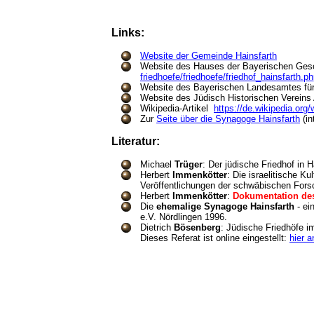
Links:
Website der Gemeinde Hainsfarth
Website des Hauses der Bayerischen Gesc
friedhoefe/friedhoefe/friedhof_hainsfarth.p
Website des Bayerischen Landesamtes fü
Website des Jüdisch Historischen Vereins
Wikipedia-Artikel
https://de.wikipedia.org/
Zur
Seite über die Synagoge Hainsfarth
(in
Literatur:
Michael
Trüger
: Der jüdische Friedhof in 
Herbert
Immenkötter
: Die israelitische K
Veröffentlichungen der schwäbischen Fors
Herbert
Immenkötter
:
Dokumentation des
Die
ehemalige Synagoge Hainsfarth
- ei
e.V. Nördlingen 1996.
Dietrich
Bösenberg
: Jüdische Friedhöfe i
Dieses Referat ist online eingestellt:
hier a