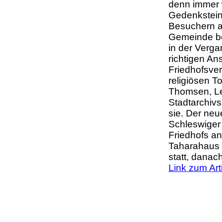
denn immer 
Gedenksteine
Besuchern ab
Gemeinde bef
in der Verga
richtigen An
Friedhofsver
religiösen T
Thomsen, Le
Stadtarchivs
sie. Der neu
Schleswiger 
Friedhofs an
Taharahaus (
statt, dana
Link zum Ar