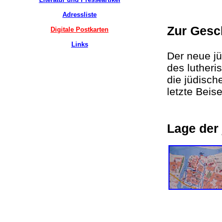
Adressliste
Zur Gesc
Digitale Postkarten
Links
Der neue jü
des lutheri
die jüdisch
letzte Beis
Lage der 