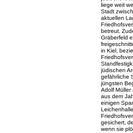
liege weit w
Stadt zwisch
aktuellen L
Friedhofsver
betreut. Zu
Gräberfeld e
freigeschnit
in Kiel, bez
Friedhofsve
Standfestig
jüdischen Ar
gefährliche 
jüngsten Be
Adolf Mülle
aus dem Jahr
einigen Span
Leichenhalle
Friedhofsver
gesichert, d
wenn sie plö