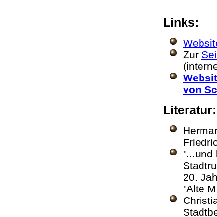
Links:
Website
Zur
Sei
(intern
Websit
von Sc
Literatur
Herma
Friedri
"...und
Stadtru
20. Ja
"Alte 
Christ
Stadtbe