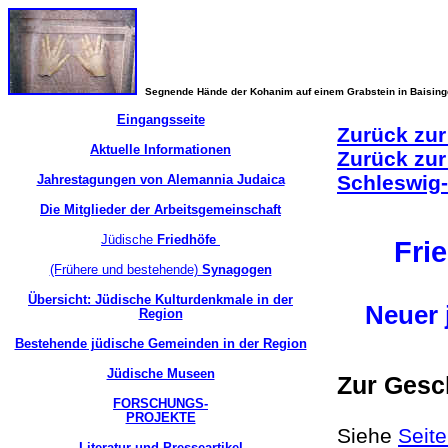
Segnende Hände der Kohanim auf einem Grabstein in Baisin
Eingangsseite
Zurück zur
Aktuelle Informationen
Zurück zur
Schleswig-
Jahrestagungen von Alemannia Judaica
Die Mitglieder der Arbeitsgemeinschaft
Jüdische
Friedhöfe
Fri
(Frühere und bestehende)
Synagogen
Übersicht: Jüdische Kulturdenkmale in der
Neuer 
Region
Bestehende jüdische Gemeinden in der Region
Jüdische Museen
Zur Gesc
FORSCHUNGS-
PROJEKTE
Siehe
Seite
Literatur und Presseartikel