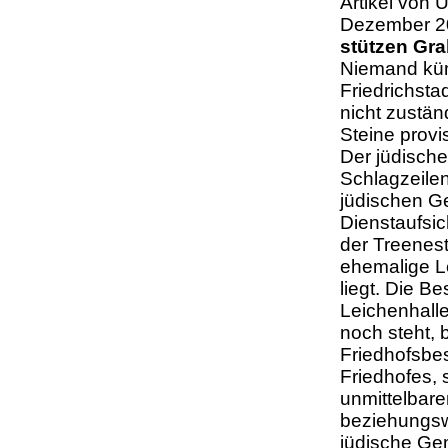
Artikel von 
Dezember 20
stützen Gra
Niemand küm
Friedrichsta
nicht zustän
Steine provi
Der jüdische
Schlagzeilen
jüdischen G
Dienstaufsi
der Treenest
ehemalige Le
liegt. Die B
Leichenhalle
noch steht, 
Friedhofsbes
Friedhofes, 
unmittelbare
beziehungswe
jüdische Ge