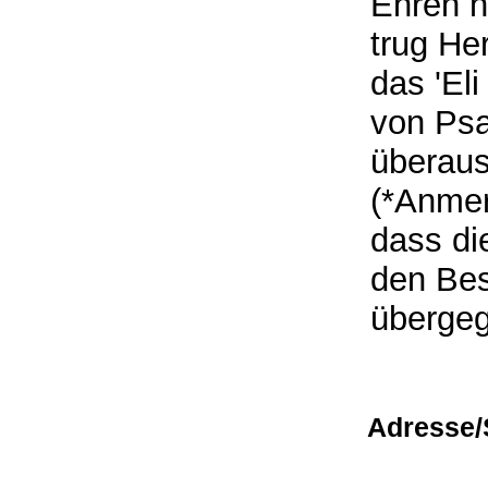
Ehren h
trug He
das 'Eli
von Psa
überaus
(*Anmer
dass di
den Bes
übergeg
Adresse/