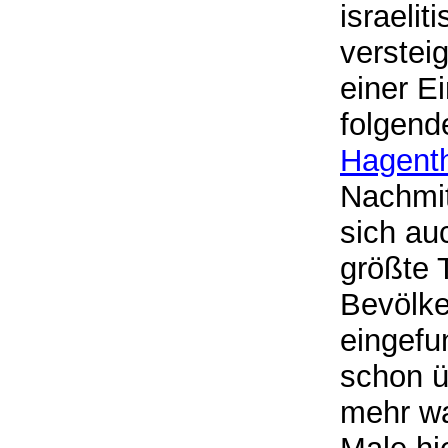
israeli
verstei
einer E
folgend
Hagent
Nachmit
sich au
größte T
Bevölke
eingefu
schon ü
mehr wa