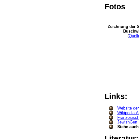
Fotos
Zeichnung der 
Buschwi
(
Quell
Links:
Website der
Wikipedia-Ar
Französisch
JewishGen K
Siehe auch
Literatur