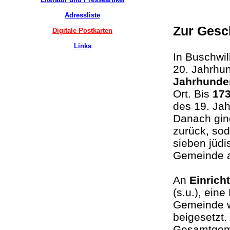
Adressliste
Zur Gesc
Digitale Postkarten
Links
In Buschwil
20. Jahrhun
Jahrhunde
Ort. Bis
17
des 19. Jah
Danach gin
zurück, sod
sieben jüd
Gemeinde a
An
Einrich
(s.u.), ein
Gemeinde w
beigesetzt.
Gesamtgemei