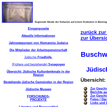
Segnende Hände der Kohanim auf einem Grabstein in Baisin
Eingangsseite
zurück zur
Aktuelle Informationen
zur Übersi
Jahrestagungen von Alemannia Judaica
Die Mitglieder der Arbeitsgemeinschaft
Buschwi
Jüdische
Friedhöfe
(Frühere und bestehende)
Synagogen
Jüdisc
Übersicht: Jüdische Kulturdenkmale in der
Region
Übersicht:
Bestehende jüdische Gemeinden in der Region
Zur Geschi
Jüdische Museen
Berichte a
Zur Geschi
FORSCHUNGS-
Fotos / Dar
PROJEKTE
Links und L
Literatur und Presseartikel