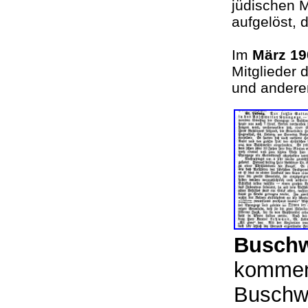
jüdischen 
aufgelöst,
Im
März 1
Mitglieder
und andere
Buschw
kommen
Buschwe