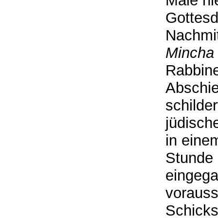
Male hi
Gottesd
Nachmit
Mincha
Rabbine
Abschie
schilde
jüdisch
in eine
Stunde 
eingega
vorauss
Schicks