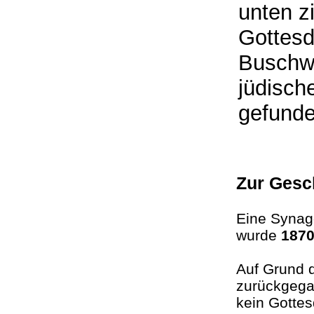
unten zi
Gottesd
Buschwe
jüdisch
gefun
Zur Gesc
Eine Synag
wurde
187
Auf Grund d
zurückgega
kein Gottes