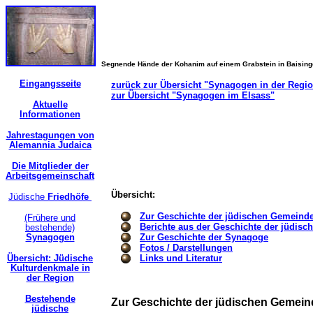
Segnende Hände der Kohanim auf einem Grabstein in Baisin
Eingangsseite
zurück zur Übersicht "Synagogen in der Regi
zur Übersicht "Synagogen im Elsass"
Aktuelle
Informationen
Jahrestagungen von
Alemannia Judaica
Die Mitglieder der
Arbeitsgemeinschaft
Übersicht:
Jüdische
Friedhöfe
Zur Geschichte der jüdischen Gemeind
(Frühere und
Berichte aus der Geschichte der jüdis
bestehende)
Synagogen
Zur Geschichte der Synagoge
Fotos / Darstellungen
Übersicht: Jüdische
Links und Literatur
Kulturdenkmale in
der Region
Bestehende
Zur Geschichte der jüdischen Gemein
jüdische