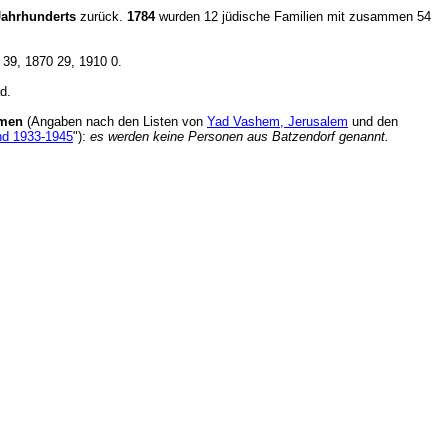
Jahrhunderts
zurück.
1784
wurden 12 jüdische Familien mit zusammen 54
1 39, 1870 29, 1910 0.
Bad.
mmen
(Angaben nach den Listen von
Yad Vashem, Jerusalem
und den
and 1933-1945
"):
es werden keine Personen aus Batzendorf genannt.
en.