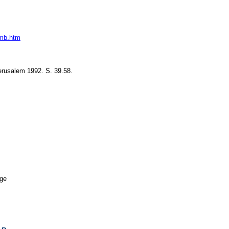
emb.htm
 Jerusalem 1992. S. 39.58.
ynagoge