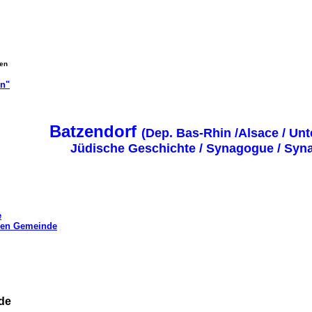
gen
on"
Batzendorf
(Dep. Bas-Rhin /Alsace / Un
Jüdische Geschichte / Synagogue / Sy
e
chen Gemeinde
de