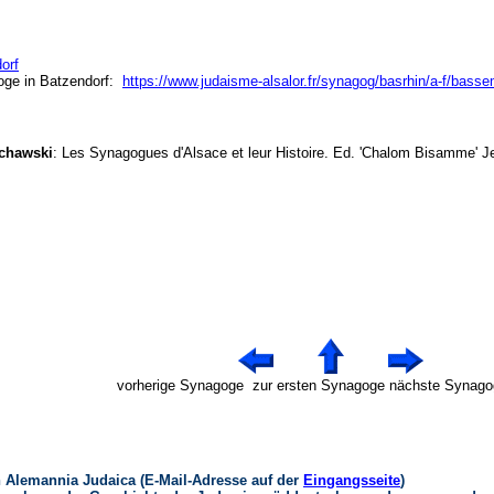
orf
oge in Batzendorf:
https://www.judaisme-alsalor.fr/synagog/basrhin/a-f/bass
chawski
: Les Synagogues d'Alsace et leur Histoire. Ed. 'Chalom Bisamme'
vorherige Synagoge zur ersten Synagoge nächste S
 Alemannia Judaica (E-Mail-Adresse auf der
Eingangsseite
)