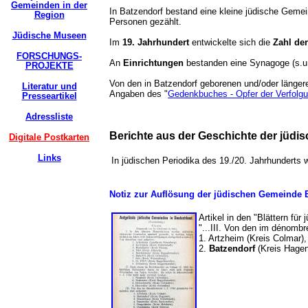
Gemeinden in der
In Batzendorf bestand eine kleine jüdische Gemei
Region
Personen gezählt.
Jüdische Museen
Im
19. Jahrhundert
entwickelte sich die
Zahl de
FORSCHUNGS-
An
Einrichtungen
bestanden eine Synagoge (s.u.)
PROJEKTE
Von den in Batzendorf geborenen und/oder länger
Literatur und
Angaben des "
Gedenkbuches - Opfer der Verfolgun
Presseartikel
Adressliste
Berichte aus der Geschichte der jüd
Digitale Postkarten
Links
In jüdischen Periodika des 19./20. Jahrhundert
Notiz zur Auflösung der jüdischen Gemeind
Artikel in den "Blättern fü
"...III. Von den im dénom
1. Artzheim (Kreis Colmar),
2.
Batzendorf
(Kreis Hagena