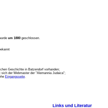
 wurde
um 1880
geschlossen.
bekannt
ischen Geschichte in Batzendorf vorhanden;
t sich der Webmaster der "Alemannia Judaica";
ehe
Eingangsseite
.
Links und Literatur