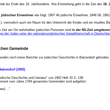
nde bis Ende des 19. Jahrhunderts. Ihre Entstehung geht in die Zeit des
18. 
r jüdischen Einwohner
wie folgt: 1807 46 jüdische Einwohner, 1846 58, 186
, vermutlich auch ein Raum für den Unterricht der Kinder und ein rituelles 
e Zeit am Ort wohnhaften jüdischen Personen sind
in der NS-Zeit umgeko
g der Juden unter der nationalsozialistischen Gewaltherrschaft in Deutschl
ischen Gemeinde
s wurden noch keine Berichte zur jüdischen Geschichte in Batzendorf gefund
e Batzendorf (1902)
r jüdische Geschichte und Literatur" von 1902 Heft 10 S. 138:
brement vom Jahre 1784 genannten Gemeinden sind aufgelöst:
u)...."