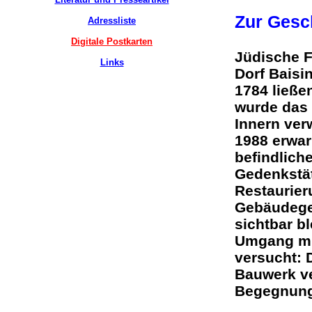
Zur Ges
Adressliste
Digitale Postkarten
Jüdische F
Links
Dorf Baisi
1784 ließe
wurde das
Innern ver
1988 erwar
befindlich
Gedenkstät
Restaurier
Gebäudege
sichtbar b
Umgang mi
versucht: 
Bauwerk ve
Begegnun