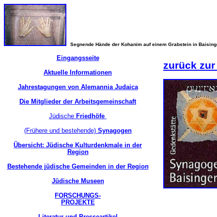
Segnende Hände der Kohanim auf einem Grabstein in Baisin
Eingangsseite
zurück zur
Aktuelle Informationen
Jahrestagungen von Alemannia Judaica
Die Mitglieder der Arbeitsgemeinschaft
Jüdische
Friedhöfe
(Frühere und bestehende)
Synagogen
Übersicht: Jüdische Kulturdenkmale in der
Region
Bestehende jüdische Gemeinden in der Region
Jüdische Museen
FORSCHUNGS-
PROJEKTE
Literatur und Presseartikel