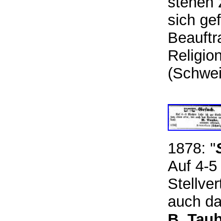
stehen 
sich ge
Beauftr
Religio
(Schwe
1878: "
Auf 4-5
Stellve
auch da
B. Tau