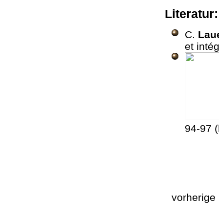
Literatur
C.
Lau
et inté
94-97 (
vorherig