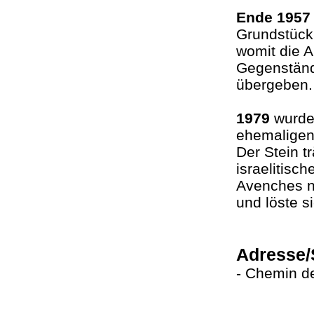
Ende 1957
Grundstück 
womit die A
Gegenstän
übergeben
1979
wurde 
ehemaligen 
Der Stein t
israelitisc
Avenches ni
und löste s
Adresse/
- Chemin d