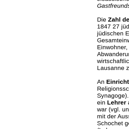
Gastfreund
Die
Zahl d
1847 27 jü
jüdischen 
Gesamteinw
Einwohner, 
Abwanderun
wirtschaft
Lausanne z
An
Einrich
Religionssc
Synagoge).
ein
Lehrer
a
war (vgl. u
mit der Au
Schochet ge