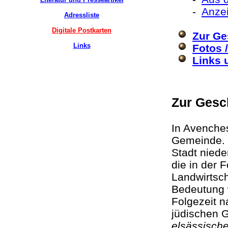
-
Anzei
Adressliste
Digitale Postkarten
Zur Ge
Links
Fotos 
Links 
Zur Gesc
In Avenche
Gemeinde. 
Stadt niede
die in der 
Landwirtsch
Bedeutung 
Folgezeit 
jüdischen G
elsässisch