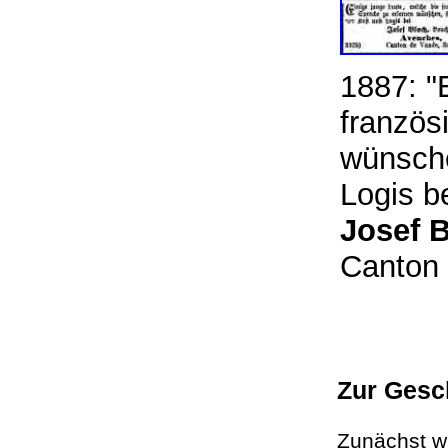
1887: "
französ
wünsche
Logis b
Josef B
Canton 
Zur Gesc
Zunächst w