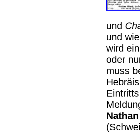
und
Ch
und wie
wird ein
oder nu
muss be
Hebräis
Eintritt
Meldung
Nathan
(Schwe