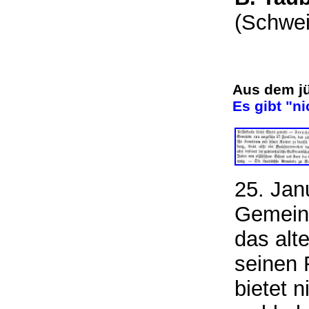
(Schwe
Aus dem j
Es gibt "n
25. Jan
Gemeind
das alt
seinen 
bietet n