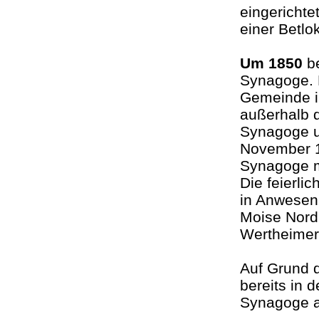
eingerichte
einer Betlo
Um 1850
be
Synagoge. D
Gemeinde 
außerhalb 
Synagoge u
November 1
Synagoge mi
Die feierl
in Anwesenh
Moise Nord
Wertheimer
Auf Grund 
bereits in 
Synagoge