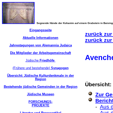
Segnende Hände der Kohanim auf einem Grabstein in Baisin
Eingangsseite
zurück zur
Aktuelle Informationen
zurück zur
Jahrestagungen von Alemannia Judaica
Die Mitglieder der Arbeitsgemeinschaft
Avench
Jüdische
Friedhöfe
(Frühere und bestehende)
Synagogen
Übersicht: Jüdische Kulturdenkmale in der
Region
Übersicht:
Bestehende jüdische Gemeinden in der Region
Zur Ge
Jüdische Museen
Berich
FORSCHUNGS-
PROJEKTE
-
Aus d
-
Aus 
Literatur und Presseartikel