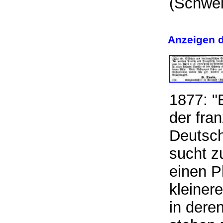
(Schw
Anzeigen d
1877: "
der fra
Deutsch
sucht z
einen P
kleiner
in dere