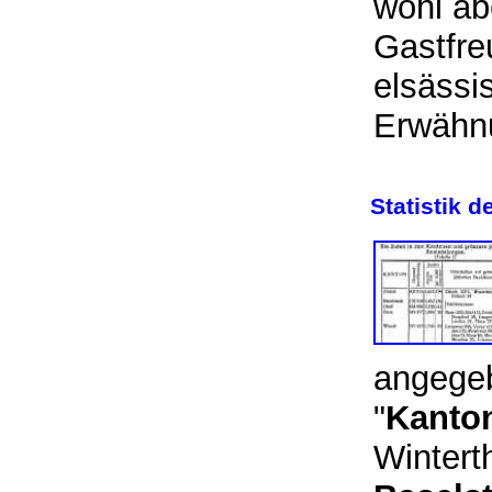
wohl ab
Gastfre
elsässi
Erwäh
Statistik 
angege
"
Kanton
Wintert