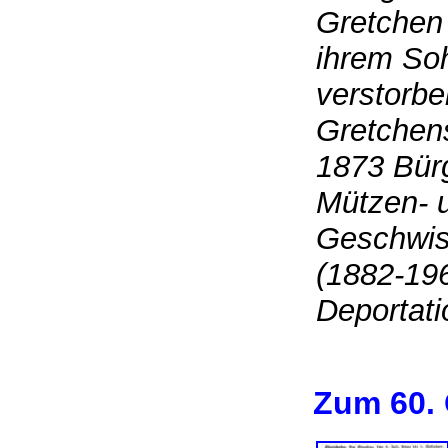
Gretchen 
ihrem Soh
verstorben
Gretchen
1873 Bürg
Mützen- 
Geschwist
(1882-19
Deporta
Zum 60. 