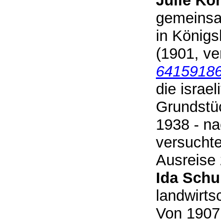
Julie Ko
gemeinsa
in Königs
(1901, ve
6415918
die isra
Grundstüc
1938 - na
versuchte
Ausreise 
Ida Schu
landwirts
Von 1907 