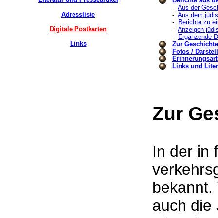
Berichte aus d
-
Aus der Gesch
Adressliste
-
Aus dem jüdi
-
Berichte zu e
Digitale Postkarten
-
Anzeigen jüdi
-
Ergänzende 
Links
Zur Geschicht
Fotos / Darste
Erinnerungsarbe
Links und Liter
Zur Ge
In der i
verkehrs
bekannt.
auch die 