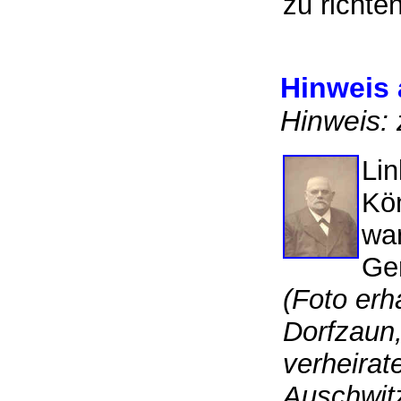
zu richte
Hinweis 
Hinweis: 
Li
Kö
war
Ger
(Foto erh
Dorfzaun
verheirat
Auschwit