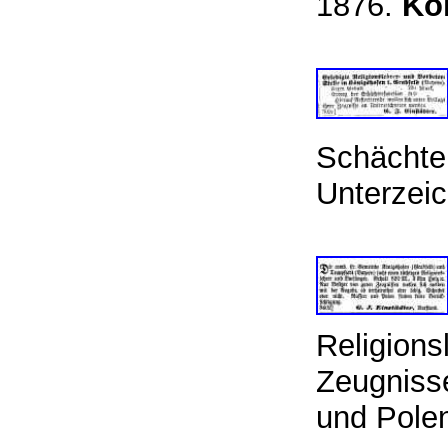
1876.
Ko
Schächter
Unterzei
Religions
Zeugnisse
und Polen