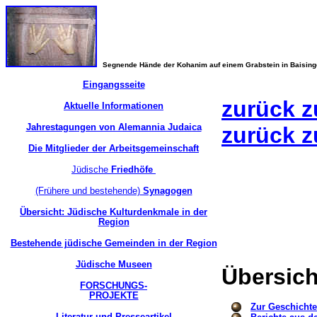
Segnende Hände der Kohanim auf einem Grabstein in Baisin
Eingangsseite
zurück z
Aktuelle Informationen
Jahrestagungen von Alemannia Judaica
zurück z
Die Mitglieder der Arbeitsgemeinschaft
Jüdische
Friedhöfe
(Frühere und bestehende)
Synagogen
Übersicht: Jüdische Kulturdenkmale in der
Region
Bestehende jüdische Gemeinden in der Region
Jüdische Museen
Übersich
FORSCHUNGS-
PROJEKTE
Zur Geschicht
Literatur und Presseartikel