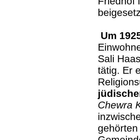
Friedhof 
beigesetz
Um 192
Einwohne
Sali Haas
tätig. Er
Religions
jüdische
Chewra K
inzwisch
gehörten
Gemeinde