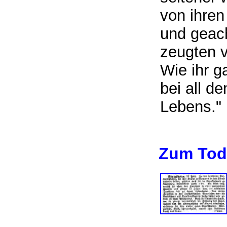
von ihren
und geach
zeugten v
Wie ihr g
bei all d
Lebens."
Zum Tod 