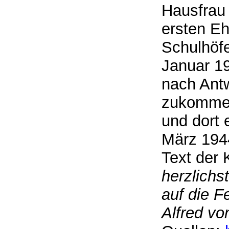
Hausfrau 
ersten E
Schulhöfe
Januar 1
nach Antw
zukommen
und dort 
März 194
Text der 
herzlichs
auf die F
Alfred vo