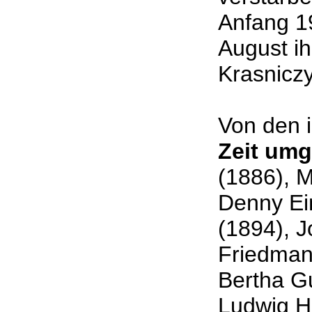
Anfang 19
August i
Krasniczy
Von den 
Zeit um
(1886), M
Denny Ein
(1894), J
Friedmann
Bertha G
Ludwig H