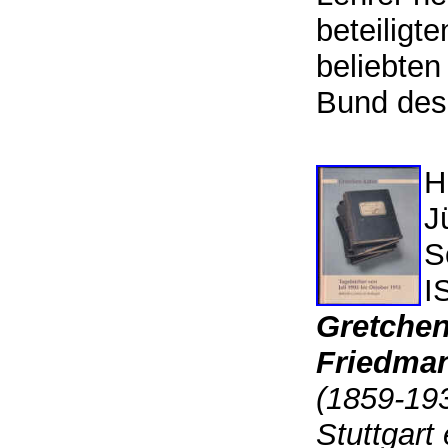
beteiligt
beliebten
Bund des
H
J
S
I
Gretchen
Friedma
(1859-193
Stuttgart