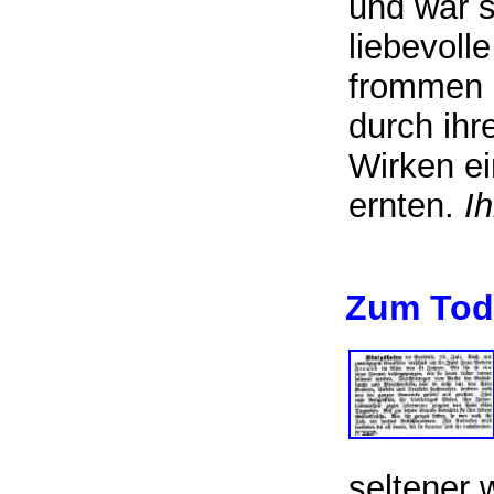
und war s
liebevoll
frommen G
durch ihr
Wirken ei
ernten.
I
Zum Tod
seltener 