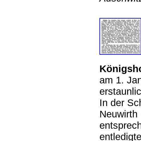
Königsh
am 1. Ja
erstaunli
In der Sc
Neuwirth 
entsprech
entledigt