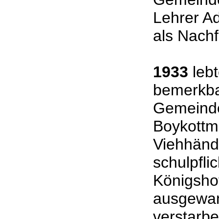
Lehrer Ad
als Nachf
1933
lebt
bemerkba
Gemeinde
Boykottma
Viehhändl
schulpfli
Königshof
ausgewand
verstarb