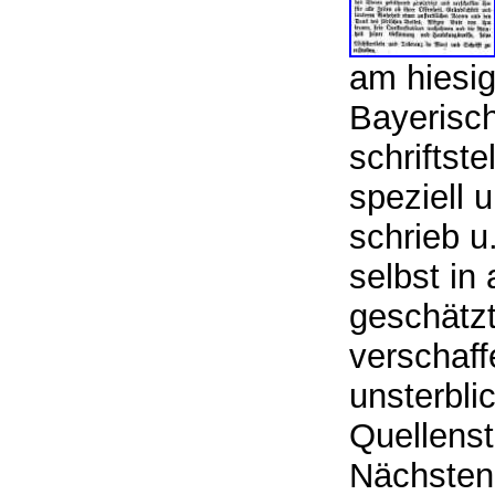
am hiesig
Bayerisc
schriftst
speziell 
schrieb u
selbst in
geschätzt
verschaff
unsterbli
Quellens
Nächstenl