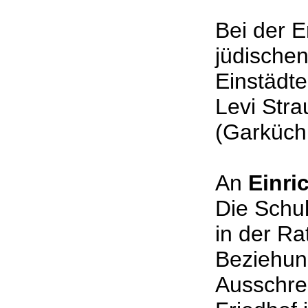
Bei der E
jüdische
Einstädte
Levi Str
(Garküc
An
Einri
Die Schu
in der Ra
Beziehung
Ausschre