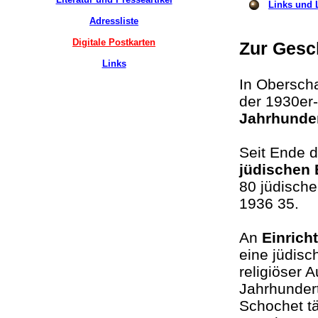
Links und L
Adressliste
Digitale Postkarten
Zur Gesc
Links
In Obersch
der 1930er-
Jahrhunde
Seit Ende d
jüdischen
80 jüdisch
1936 35.
An
Einrich
eine jüdisc
religiöser 
Jahrhundert
Schochet t