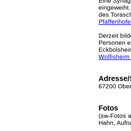
Eine Synag
eingeweiht
des Torasc
Pfaffenhof
Derzeit bil
Personen e
Eckbolshei
Wolfisheim
Adresse/
67200 Ober
Fotos
(sw-Fotos a
Hahn, Auf