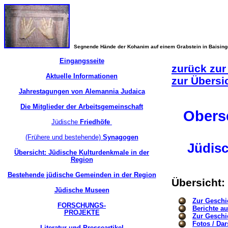
Segnende Hände der Kohanim auf einem Grabstein in Baisin
Eingangsseite
zurück zur
Aktuelle Informationen
zur Übersi
Jahrestagungen von Alemannia Judaica
Die Mitglieder der Arbeitsgemeinschaft
Obers
Jüdische
Friedhöfe
(Frühere und bestehende)
Synagogen
Jüdis
Übersicht: Jüdische Kulturdenkmale in der
Region
Bestehende jüdische Gemeinden in der Region
Übersicht:
Jüdische Museen
Zur Geschi
FORSCHUNGS-
Berichte a
PROJEKTE
Zur Geschi
Fotos / Dar
Literatur und Presseartikel