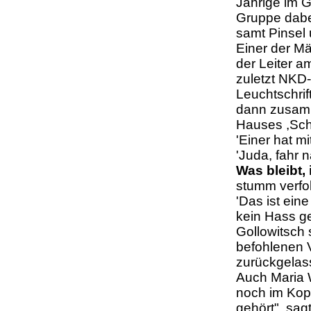
Jährige im 
Gruppe dabei
samt Pinsel 
Einer der Mä
der Leiter a
zuletzt NKD-
Leuchtschrif
dann zusamm
Hauses ,Scha
'Einer hat m
'Juda, fahr 
Was bleibt, 
stumm verfol
'Das ist ein
kein Hass g
Gollowitsch 
befohlenen 
zurückgelas
Auch Maria 
noch im Kopf
gehört", sagt