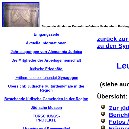
Segnende Hände der Kohanim auf einem Grabstein in Baisin
Eingangsseite
zurück zur
Aktuelle Informationen
zu den Sy
Jahrestagungen von Alemannia Judaica
Die Mitglieder der Arbeitsgemeinschaft
Le
Jüdische
Friedhöfe
(Frühere und bestehende)
Synagogen
(siehe au
Übersicht: Jüdische Kulturdenkmale in der
Region
Übersicht:
Bestehende jüdische Gemeinden in der Region
Zur jü
Jüdische Museen
Berich
FORSCHUNGS-
PROJEKTE
Fotos 
Erinne
Literatur und Presseartikel