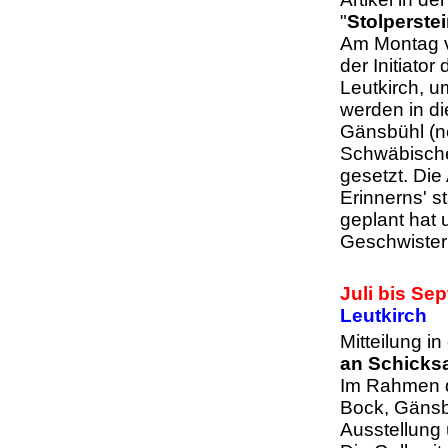
"
Stolperste
Am Montag v
der Initiato
Leutkirch, u
werden in d
Gänsbühl (n
Schwäbische
gesetzt. Die
Erinnerns' s
geplant hat 
Geschwister
Juli bis Se
Leutkirch
Mitteilung in
an Schicksa
Im Rahmen de
Bock, Gänsb
Ausstellung 