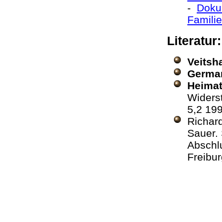
-
Dokum
Familie
Literatur
Veitsh
German
Heimat
Widers
5,2 19
Richar
Sauer. 
Abschlu
Freibu