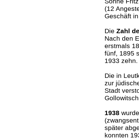
Söhne Fritz
(12 Angeste
Geschäft i
Die
Zahl d
Nach den E
erstmals 18
fünf, 1895 
1933 zehn
Die in Leut
zur jüdisc
Stadt vers
Gollowits
1938
wurde 
(zwangsent
später abge
konnten 19