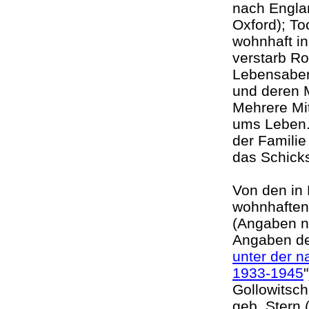
nach Englan
Oxford); To
wohnhaft in
verstarb Ro
Lebensabend
und deren 
Mehrere Mi
ums Leben.
der Familie
das Schicks
Von den in 
wohnhaften
(Angaben n
Angaben de
unter der n
1933-1945
Gollowitsch
geb. Stern 