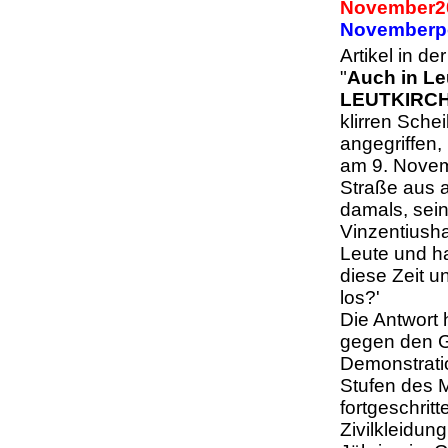
November2
November
Artikel in 
"
Auch in Le
LEUTKIRC
klirren Sch
angegriffen,
am 9. Novem
Straße aus a
damals, sein
Vinzentiusha
Leute und ha
diese Zeit u
los?'
Die Antwort 
gegen den Go
Demonstratio
Stufen des 
fortgeschri
Zivilkleidun