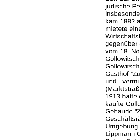
jüdische Pe
insbesonde
kam 1882 al
mietete ei
Wirtschafts
gegenüber 
vom 18. Nov
Gollowitsch
Gollowitsch
Gasthof "Z
und - vermu
(Marktstraß
1913 hatte 
kaufte Goll
Gebäude "Zu
Geschäftsrä
Umgebung, 
Lippmann G