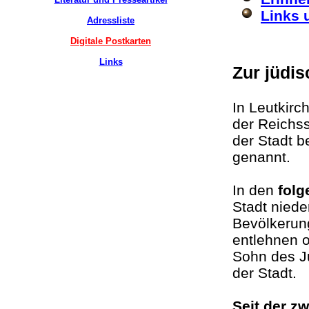
Links 
Adressliste
Digitale Postkarten
Links
Zur jüdi
In Leutkirc
der Reichss
der Stadt 
genannt.
In den
folg
Stadt niede
Bevölkerun
entlehnen 
Sohn des J
der Stadt.
Seit der z