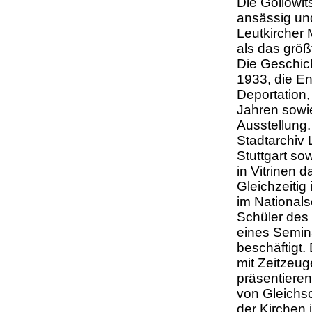
Die Gollowit
ansässig un
Leutkircher 
als das größ
Die Geschic
1933, die E
Deportation
Jahren sowie
Ausstellung
Stadtarchiv 
Stuttgart so
in Vitrinen d
Gleichzeitig
im Nationals
Schüler des
eines Semina
beschäftigt.
mit Zeitzeug
präsentieren
von Gleichs
der Kirchen 