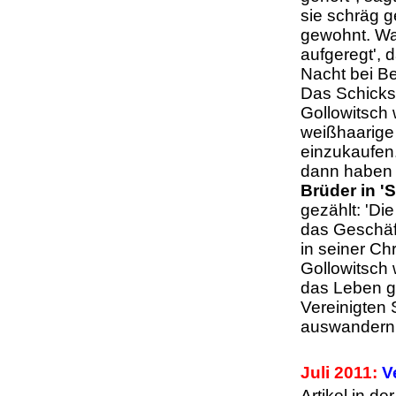
sie schräg g
gewohnt. Was
aufgeregt', 
Nacht bei Be
Das Schicksa
Gollowitsch 
weißhaarige
einzukaufen.
dann haben 
Brüder in '
gezählt: 'Di
das Geschäft
in seiner Ch
Gollowitsch 
das Leben g
Vereinigten
auswande
Juli 2011:
V
Artikel in d