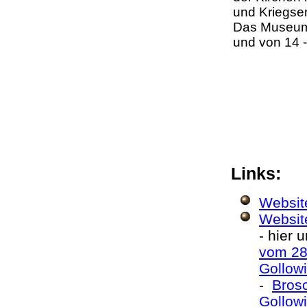
und Kriegse
Das Museum 
und von 14 
Links:
Website
Website
- hier 
vom 28
Gollowi
-
Brosc
Gollow