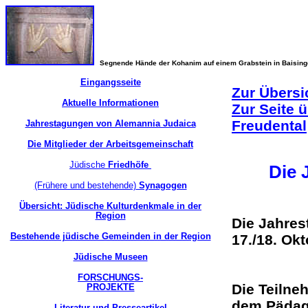
Segnende Hände der Kohanim auf einem Grabstein in Baisin
Eingangsseite
Zur Übersi
Aktuelle Informationen
Zur Seite 
Freudental
Jahrestagungen von Alemannia Judaica
Die Mitglieder der Arbeitsgemeinschaft
Jüdische
Friedhöfe
Die 
(Frühere und bestehende)
Synagogen
Übersicht: Jüdische Kulturdenkmale in der
Region
Die Jahres
Bestehende jüdische Gemeinden in der Region
17./18. Ok
Jüdische Museen
FORSCHUNGS-
Die Teilne
PROJEKTE
dem Pädag
Literatur und Presseartikel