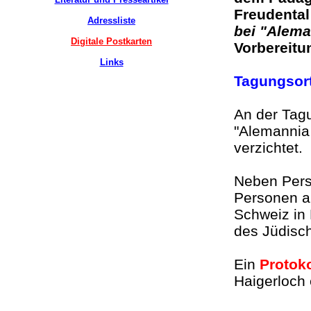
Freudental
Adressliste
bei "Alema
Digitale Postkarten
Vorbereit
Links
Tagungsor
An der Tag
"Alemannia 
verzichtet
Neben Pers
Personen a
Schweiz in 
des Jüdis
Ein
Protoko
Haigerloch e