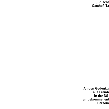
jüdisch
Gasthof "
An den Gedenktaf
aus Freud
in der NS-
umgekommenen/
Person