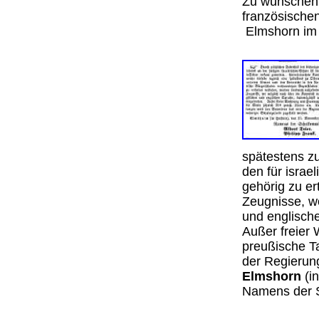
Zu wünschen 
französische
Elmshorn im
spätestens zu
den für isra
gehörig zu er
Zeugnisse, w
und englische
Außer freier 
preußische T
der Regierun
Elmshorn
(i
Namens der 