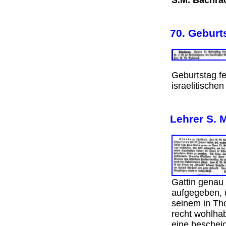
S.M. Bachra
70. Geburt
Geburtstag f
israelitisch
Lehrer S. 
Gattin genau
aufgegeben, 
seinem in Tho
recht wohlha
eine bescheid