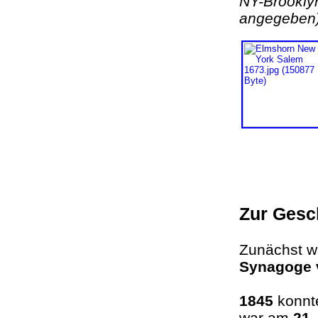
NY-Brookly
angegebe
Zur Gesc
Zunächst w
Synagoge 
1845
konnte
war am
21.