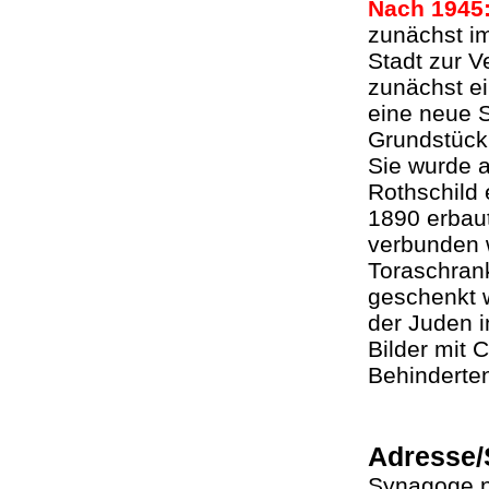
Nach 1945
zunächst i
Stadt zur V
zunächst e
eine neue 
Grundstück
Sie wurde 
Rothschild 
1890 erbau
verbunden w
Toraschran
geschenkt 
der Juden 
Bilder mit 
Behinderte
Adresse/
Synagoge 