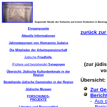
Segnende Hände der Kohanim auf einem Grabstein in Baisin
Eingangsseite
zurück zur
Aktuelle Informationen
Jahrestagungen von Alemannia Judaica
Die Mitglieder der Arbeitsgemeinschaft
Jüdische
Friedhöfe
(zur jüdi
(Frühere und bestehende)
Synagogen
vo
Übersicht: Jüdische Kulturdenkmale in der
Region
Übersicht:
Bestehende jüdische Gemeinden in der Region
Zur Ge
Jüdische Museen
Berich
FORSCHUNGS-
PROJEKTE
-
Aus d
-
Beri
Literatur und Presseartikel