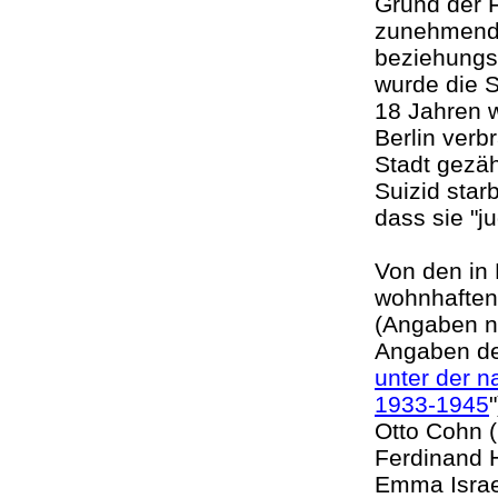
Grund der F
zunehmende
beziehungs
wurde die S
18 Jahren 
Berlin verb
Stadt gezäh
Suizid sta
dass sie "ju
Von den in
wohnhaften
(Angaben n
Angaben de
unter der n
1933-1945
Otto Cohn (
Ferdinand H
Emma Israe