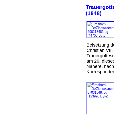
Trauergott
(1848)
Beisetzung d
Christian VII
Trauergottesd
am 26. dieses
Nähere, nach
Korresponden