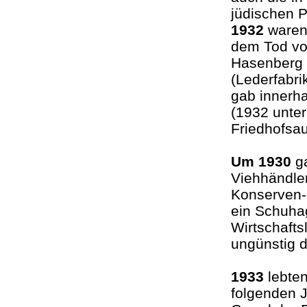
jüdischen 
1932
waren
dem Tod von
Hasenberg (
(Lederfabrik
gab innerh
(1932 unter
Friedhofsa
Um 1930
g
Viehhändler
Konserven- 
ein Schuhag
Wirtschafts
ungünstig 
1933
lebten
folgenden J