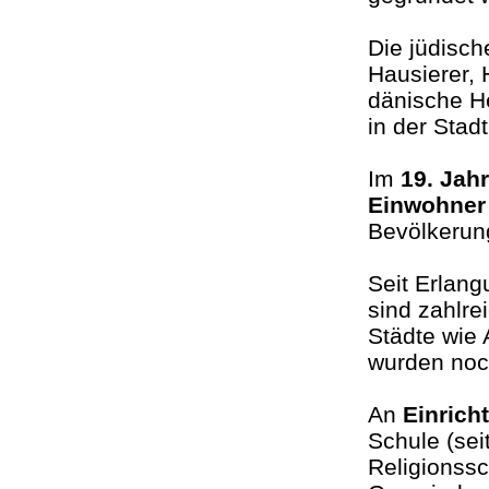
Die jüdisch
Hausierer, 
dänische H
in der Stad
Im
19. Jah
Einwohner
Bevölkeru
Seit Erlang
sind zahlre
Städte wie
wurden noc
An
Einrich
Schule (sei
Religionssc