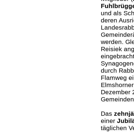
Fuhlbrügg
und als Sch
deren Ausri
Landesrabbi
Gemeinderä
werden. Gle
Reisiek ang
eingebrach
Synagogeng
durch Rabb
Flamweg ei
Elmshorner
Dezember 2
Gemeinden 
Das
zehnj
einer
Jubil
täglichen V