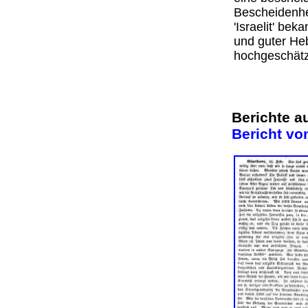
Bescheidenhei
'Israelit' be
und guter Heb
hochgeschät
Berichte 
Bericht vo