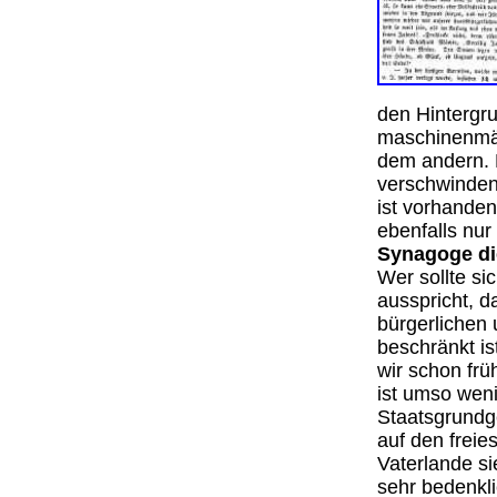
den Hintergru
maschinenmäßi
dem andern. 
verschwinden;
ist vorhanden
ebenfalls nur
Synagoge die
Wer sollte si
ausspricht, d
bürgerlichen
beschränkt is
wir schon frü
ist umso weni
Staatsgrundg
auf den freie
Vaterlande si
sehr bedenkli