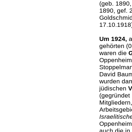
(geb. 1890,
1890, gef. 
Goldschmidt
17.10.191
Um 1924,
a
gehörten (
waren die
G
Oppenheim (
Stoppelman
David Baum
wurden dama
jüdischen
V
(gegründet
Mitgliedern
Arbeitsgebi
Israelitisc
Oppenheim 
auch die in