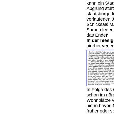
kann ein Staa
Abgrund stürz
staatsbürgerl
verlaufenen J
Schicksals Mä
Samen legen w
das Ende!'
In der hiesi
hierher verl
In Folge des 
schon im nörd
Wohnplätze v
hierin bevor
früher oder s