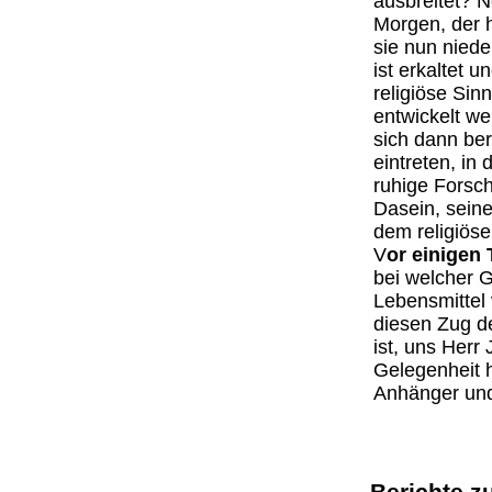
ausbreitet? N
Morgen, der h
sie nun niede
ist erkaltet 
religiöse Sin
entwickelt w
sich dann ber
eintreten, in
ruhige Forsch
Dasein, seine
dem religiös
V
or einigen 
bei welcher G
Lebensmittel
diesen Zug de
ist, uns Herr
Gelegenheit h
Anhänger und
Berichte z