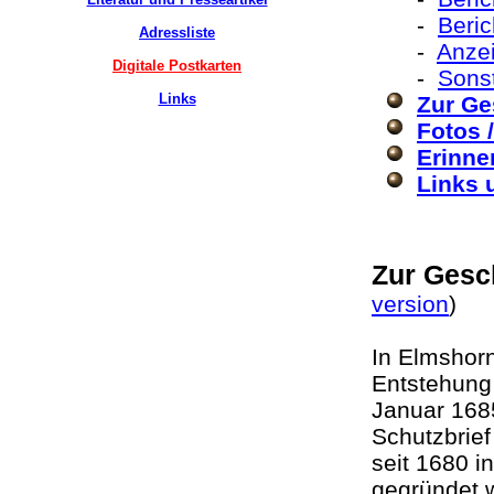
-
Beri
Adressliste
-
Anzei
Digitale Postkarten
-
Sons
Links
Zur Ge
Fotos 
Erinne
Links 
Zur Gesc
version
)
In Elmshorn
Entstehung 
Januar 1685
Schutzbrief
seit 1680 i
gegründet 