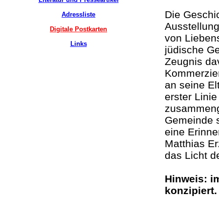
Die Geschic
Adressliste
Ausstellung
Digitale Postkarten
von Liebens
Links
jüdische G
Zeugnis dav
Kommerzien
an seine El
erster Lini
zusammenge
Gemeinde s
eine Erinne
Matthias Er
das Licht d
Hinweis: i
konzipier