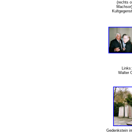
(rechts 
Machsor)
Kultgegens
Links
Walter 
Gedenkstein i