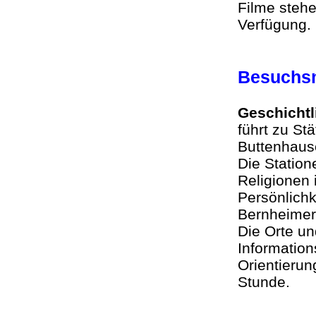
Filme steh
Verfügung
Besuchsm
Geschicht
führt zu St
Buttenhause
Die Statio
Religionen 
Persönlichk
Bernheimer,
Die Orte u
Information
Orientierun
Stunde.