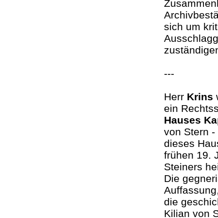
Zusammenha
Archivbest
sich um kri
Ausschlagge
zuständig
---
Herr
Krins
w
ein Rechtss
Hauses Kap
von Stern 
dieses Haus
frühen 19. 
Steiners h
Die gegneri
Auffassung
die geschi
Kilian von 