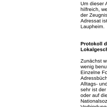
Um dieser 
hilfreich, 
der Zeugni
Adressat i
Laupheim
Protokoll 
Lokalges
Zunächst w
wenig benut
Einzelne F
Adressbüch
Alltags- un
sehr ist de
oder auf di
Nationalsoz
Verbindung