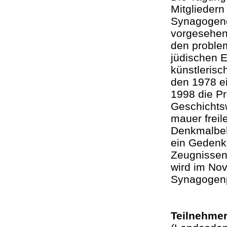
Mitgliedern
Synagogeng
vorgesehen
den proble
jüdischen 
künstlerisc
den 1978 ei
1998 die P
Geschichtsw
mauer freil
Denkmalbeh
ein Gedenkp
Zeugnissen
wird im No
Synagogen
Teilnehmer