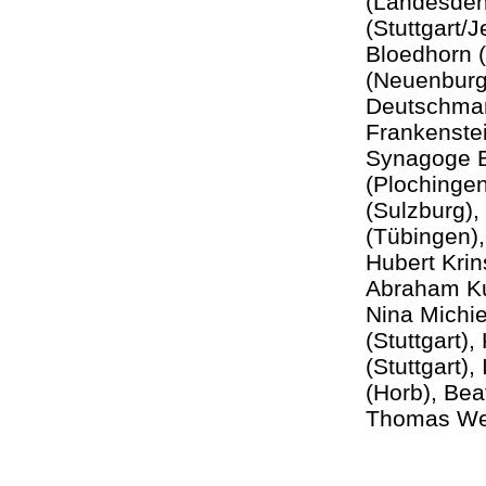
(Landesden
(Stuttgart/
Bloedhorn (
(Neuenburg)
Deutschman
Frankenstei
Synagoge B
(Plochingen
(Sulzburg),
(Tübingen),
Hubert Kri
Abraham Ku
Nina Michie
(Stuttgart)
(Stuttgart)
(Horb), Bea
Thomas We