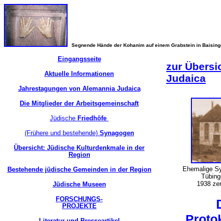
Segnende Hände der Kohanim auf einem Grabstein in Baisin
Eingangsseite
zur Übersi
Aktuelle Informationen
Judaica
Jahrestagungen von Alemannia Judaica
Die Mitglieder der Arbeitsgemeinschaft
Jüdische
Friedhöfe
(Frühere und bestehende)
Synagogen
Übersicht: Jüdische Kulturdenkmale in der
Region
Ehemalige S
Bestehende jüdische Gemeinden in der Region
Tübin
1938 zer
Jüdische Museen
FORSCHUNGS-
PROJEKTE
Proto
Literatur und Presseartikel