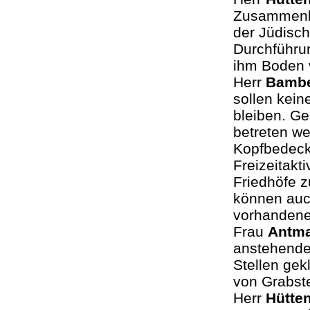
Zusammenha
der Jüdisc
Durchführu
ihm Boden 
Herr
Bambe
sollen kein
bleiben. Ge
betreten w
Kopfbedeck
Freizeitakt
Friedhöfe z
können auch
vorhandene
Frau
Antm
anstehende 
Stellen gek
von Grabst
Herr
Hütte