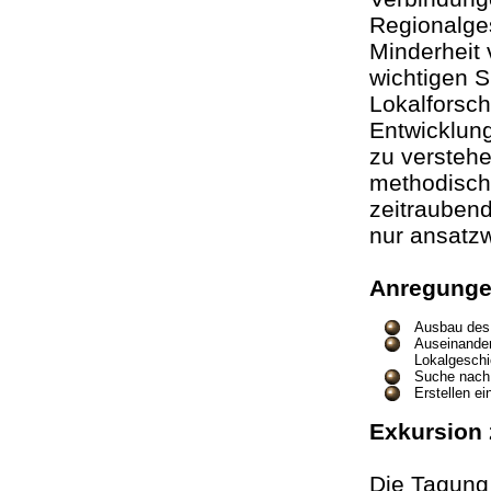
Regionalges
Minderheit 
wichtigen 
Lokalforsc
Entwicklung
zu verstehe
methodisch
zeitrauben
nur ansatzw
Anregunge
Ausbau des 
Auseinander
Lokalgeschi
Suche nach 
Erstellen ei
Exkursio
Die Tagung