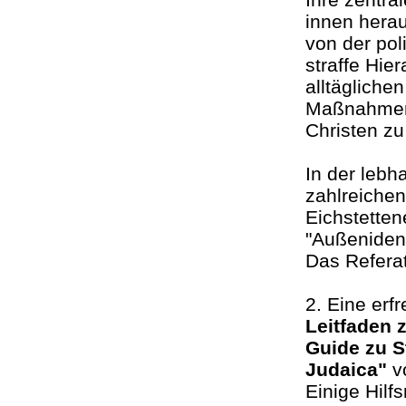
innen herau
von der pol
straffe Hie
alltägliche
Maßnahmen 
Christen z
In der leb
zahlreichen
Eichstetten
"Außenident
Das Referat
2. Eine erf
Leitfaden 
Guide zu S
Judaica"
v
Einige Hilf