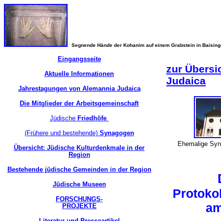
Segnende Hände der Kohanim auf einem Grabstein in Baisin
Eingangsseite
zur Übersi
Aktuelle Informationen
Judaica
Jahrestagungen von Alemannia Judaica
Die Mitglieder der Arbeitsgemeinschaft
Jüdische
Friedhöfe
(Frühere und bestehende)
Synagogen
Ehemalige Syn
Übersicht: Jüdische Kulturdenkmale in der
Region
Bestehende jüdische Gemeinden in der Region
Jüdische Museen
Protoko
FORSCHUNGS-
am
PROJEKTE
Literatur und Presseartikel