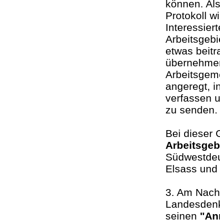
können. Als
Protokoll w
Interessiert
Arbeitsgebi
etwas beit
übernehmen 
Arbeitsgem
angeregt, i
verfassen u
zu senden
Bei dieser 
Arbeitsgeb
Südwestdeu
Elsass und
3. Am Nachm
Landesdenk
seinen
"An