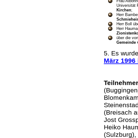
Frau Albori
Universität 
Kirchen
;
Herr Bamber
Schmiehe
Herr Boll ü
Herr Hauman
Zionistenk
über die vo
Gemeinde 
5. Es wurd
März 1996 
Teilnehmer
(Buggingen)
Blomenkamp
Steinenstad
(Breisach 
Jost Grossp
Heiko Haum
(Sulzburg),