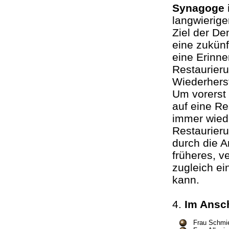
Synagoge 
langwierig
Ziel der De
eine zukünf
eine Erinne
Restaurier
Wiederherst
Um vorerst 
auf eine Re
immer wied
Restaurieru
durch die A
früheres, 
zugleich ei
kann.
4.
Im Ansc
Frau Schmie