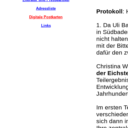
Adressliste
Protokoll
:
Digitale Postkarten
1. Da Uli B
Links
in Südbade
nicht halte
mit der Bi
dafür den z
Christina W
der Eichst
Teilergebni
Entwicklung
Jahrhundert
Im ersten T
verschiede
sich dann 
Ihre zentra