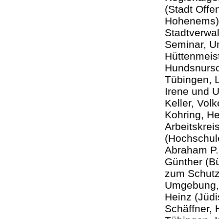
(Stadt Offe
Hohenems), 
Stadtverwal
Seminar, Un
Hüttenmeist
Hundsnursch
Tübingen, L
Irene und U
Keller, Vol
Kohring, He
Arbeitskrei
(Hochschule
Abraham P. 
Günther (Bü
zum Schutz
Umgebung, 
Heinz (Jüd
Schäffner, 