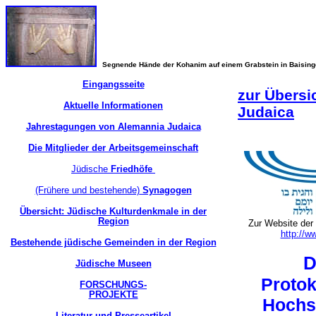
Segnende Hände der Kohanim auf einem Grabstein in Baisin
Eingangsseite
zur Übersi
Aktuelle Informationen
Judaica
Jahrestagungen von Alemannia Judaica
Die Mitglieder der Arbeitsgemeinschaft
Jüdische
Friedhöfe
(Frühere und bestehende)
Synagogen
Übersicht: Jüdische Kulturdenkmale in der
Region
Zur Website der
http://w
Bestehende jüdische Gemeinden in der Region
D
Jüdische Museen
Protok
FORSCHUNGS-
PROJEKTE
Hochsc
Literatur und Presseartikel