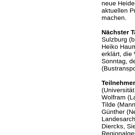
neue Heide
aktuellen 
machen.
Nächster 
Sulzburg (b
Heiko Hauma
erklärt, di
Sonntag, d
(Bustranspo
Teilnehme
(Universität
Wolfram (La
Tilde (Mann
Günther (Ne
Landesarchi
Diercks, S
Regionalge