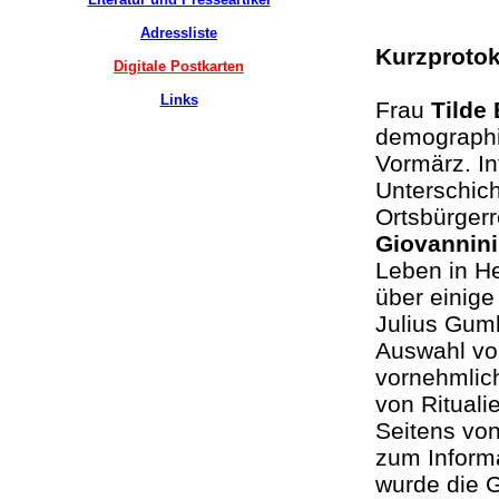
Adressliste
Kurzprotok
Digitale Postkarten
Links
Frau
Tilde
demographi
Vormärz. In
Unterschich
Ortsbürger
Giovannini
Leben in He
über einige
Julius Gumb
Auswahl vo
vornehmlic
von Ritual
Seitens vo
zum Inform
wurde die 