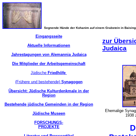
Segnende Hände der Kohanim auf einem Grabstein in Baisin
Eingangsseite
zur Übersi
Aktuelle Informationen
Judaica
Jahrestagungen von Alemannia Judaica
Die Mitglieder der Arbeitsgemeinschaft
Jüdische
Friedhöfe
(Frühere und bestehende)
Synagogen
Übersicht: Jüdische Kulturdenkmale in der
Region
Bestehende jüdische Gemeinden in der Region
Ehemalige Synag
Jüdische Museen
1938 
FORSCHUNGS-
D
PROJEKTE
Literatur und Presseartikel