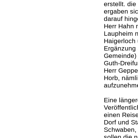
erstellt. d
ergaben si
darauf hing
Herr Hahn 
Laupheim n
Haigerloch
Ergänzung s
Gemeinde) 
Guth-Dreif
Herr Geppe
Horb, nämli
aufzuneh
Eine länger
Veröffentli
einen Reise
Dorf und S
Schwaben, V
sollen die 