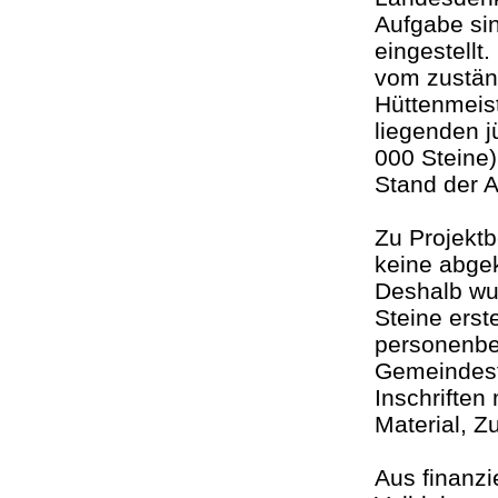
Aufgabe sin
eingestellt
vom zuständ
Hüttenmeist
liegenden j
000 Steine)
Stand der 
Zu Projekt
keine abgek
Deshalb wur
Steine erst
personenbez
Gemeindest
Inschriften
Material
Aus finanz