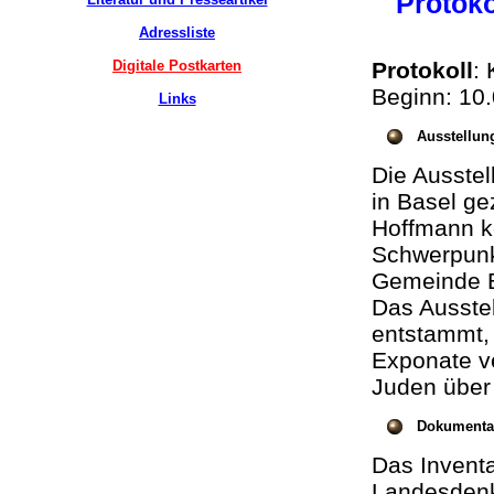
Protoko
Adressliste
Digitale Postkarten
Protokoll
:
Beginn: 10
Links
Ausstellun
Die Ausste
in Basel ge
Hoffmann ko
Schwerpunkt
Gemeinde B
Das Ausste
entstammt, 
Exponate ve
Juden über
Dokumentat
Das Invent
Landesdenk