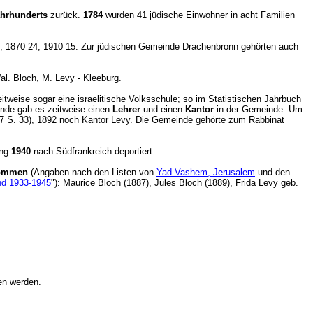
Jahrhunderts
zurück.
1784
wurden 41 jüdische Einwohner in acht Familien
 25, 1870 24, 1910 15. Zur jüdischen Gemeinde Drachenbronn gehörten auch
al. Bloch, M. Levy - Kleeburg.
tweise sogar eine israelitische Volksschule; so im Statistischen Jahrbuch
inde gab es zeitweise einen
Lehrer
und einen
Kantor
in der Gemeinde: Um
7 S. 33), 1892 noch Kantor Levy. Die Gemeinde gehörte zum Rabbinat
ung
1940
nach Südfrankreich deportier
t.
kommen
(Angaben nach den Listen von
Yad Vashem, Jerusalem
und den
and 1933-1945
"): Maurice Bloch (1887), Jules Bloch (1889), Frida Levy geb.
nden werden.