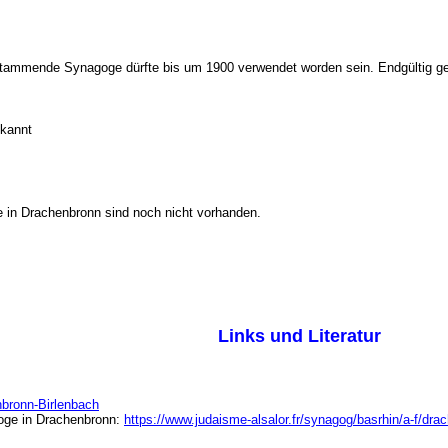
 stammende Synagoge dürfte bis um 1900 verwendet worden sein. Endgültig g
ekannt
e in Drachenbronn sind noch nicht vorhanden.
Links und Literatur
bronn-Birlenbach
oge in Drachenbronn:
https://www.judaisme-alsalor.fr/synagog/basrhin/a-f/dra