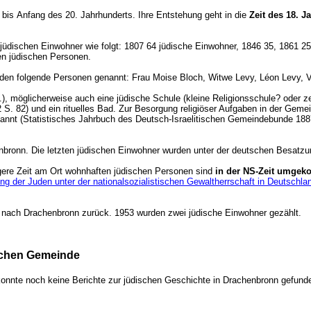
bis Anfang des 20. Jahrhunderts. Ihre Entstehung geht in die
Zeit des 18. 
r jüdischen Einwohner wie folgt: 1807 64 jüdische Einwohner, 1846 35, 1861
en jüdischen Personen.
den folgende Personen genannt: Frau Moise Bloch, Witwe Levy, Léon Levy, V
, möglicherweise auch eine jüdische Schule (kleine Religionsschule? oder zei
S. 82) und ein rituelles Bad. Zur Besorgung religiöser Aufgaben in der Geme
annt (Statistisches Jahrbuch des Deutsch-Israelitischen Gemeindebunde 188
nbronn. Die letzten jüdischen Einwohner wurden unter der deutschen Besatz
gere Zeit am Ort wohnhaften jüdischen Personen sind
in der NS-Zeit umge
g der Juden unter der nationalsozialistischen Gewaltherrschaft in Deutschl
 nach Drachenbronn zurück. 1953 wurden zwei jüdische Einwohner gezählt.
ischen Gemeinde
 konnte noch keine Berichte zur jüdischen Geschichte in Drachenbronn gefu