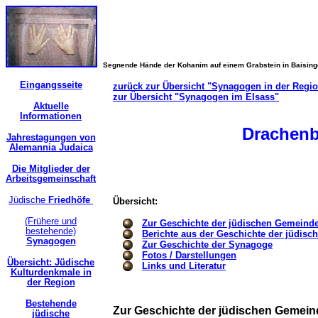
Segnende Hände der Kohanim auf einem Grabstein in Baisin
Eingangsseite
zurück zur Übersicht "Synagogen in der Regi
zur Übersicht "Synagogen im Elsass"
Aktuelle
Informationen
Drachen
Jahrestagungen von
Alemannia Judaica
Die Mitglieder der
Arbeitsgemeinschaft
Jüdische
Friedhöfe
Übersicht:
(Frühere und
Zur Geschichte der jüdischen Gemeind
bestehende)
Berichte aus der Geschichte der jüdis
Synagogen
Zur Geschichte der Synagoge
Fotos / Darstellungen
Übersicht: Jüdische
Links und Literatur
Kulturdenkmale in
der Region
Bestehende
Zur Geschichte der jüdischen Gemein
jüdische