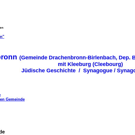
gen
on"
bronn
(Gemeinde Drachenbronn-Birlenbach, Dep. B
mit Kleeburg (Cleebourg)
Jüdische Geschichte / Synagogue / 
e
chen Gemeinde
de