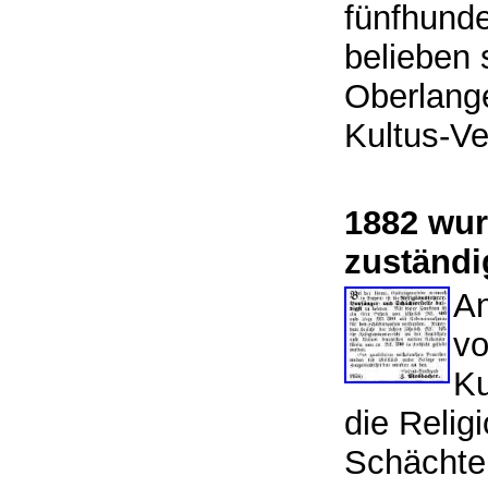
fünfhunde
belieben 
Oberlange
Kultus-V
1882 wur
zuständi
An
v
Ku
die Relig
Schächter