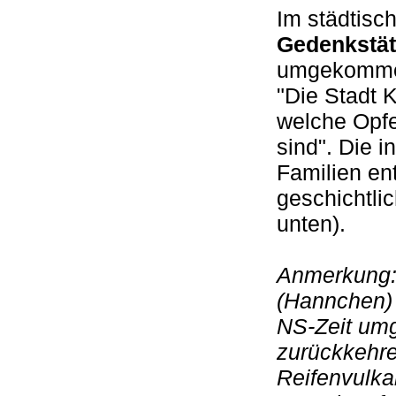
Im städtisc
Gedenkstät
umgekommene
"Die Stadt 
welche Opfe
sind". Die i
Familien en
geschichtli
unten).
Anmerkung:
(Hannchen) 
NS-Zeit um
zurückkehre
Reifenvulka