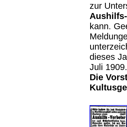
zur Unte
Aushilfs-
kann. Gee
Meldunge
unterzeic
dieses Ja
Juli 1909
Die Vors
Kultusg