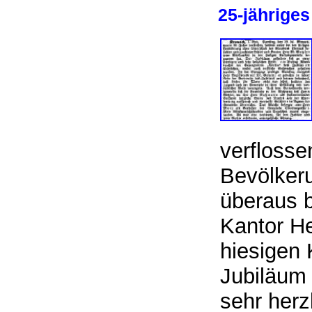
25-jährige
verflosse
Bevölker
überaus b
Kantor He
hiesigen
Jubiläum 
sehr herz