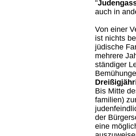
"
Judengas
auch in and
Von einer V
ist nichts b
jüdische Fa
mehrere Jahr
ständiger L
Bemühungen,
Dreißigjähr
Bis Mitte de
familien) z
judenfeindl
der Bürgers
eine möglic
auszuweisen