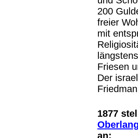
und Schoc
200 Guld
freier W
mit ents
Religiosi
längsten
Friesen 
Der israe
Friedman
1877 ste
Oberlang
an: