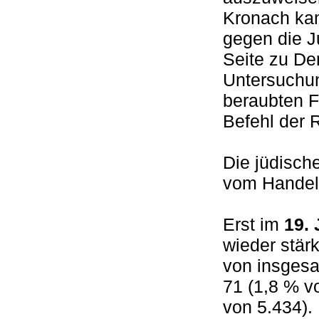
Kronach ka
gegen die 
Seite zu De
Untersuchun
beraubten F
Befehl der 
Die jüdisch
vom Handel 
Erst im
19.
wieder stär
von insgesa
71 (1,8 % v
von 5.434).