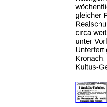
wöchentli
gleicher 
Realschu
circa wei
unter Vor
Unterfert
Kronach, 
Kultus-G