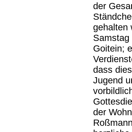
der Gesan
Ständchen
gehalten 
Samstag 
Goitein; 
Verdienst
dass dies
Jugend un
vorbildli
Gottesdi
der Wohn
Roßmann a