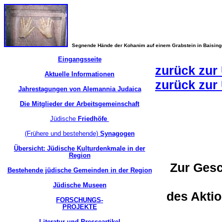
Segnende Hände der Kohanim auf einem Grabstein in Baisin
Eingangsseite
zurück zur
Aktuelle Informationen
zurück zur
Jahrestagungen von Alemannia Judaica
Die Mitglieder der Arbeitsgemeinschaft
Jüdische
Friedhöfe
(Frühere und bestehende)
Synagogen
Übersicht: Jüdische Kulturdenkmale in der
Region
Zur Gesc
Bestehende jüdische Gemeinden in der Region
Jüdische Museen
des Akti
FORSCHUNGS-
PROJEKTE
Literatur und Presseartikel