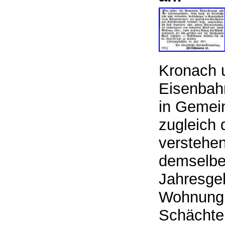
Kronach u
Eisenbah
in Gemein
zugleich 
verstehe
demselbe
Jahresgeh
Wohnung o
Schächter