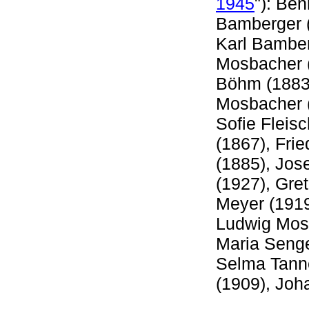
1945
"): Be
Bamberger (
Karl Bamber
Mosbacher 
Böhm (1883)
Mosbacher (
Sofie Fleis
(1867), Fri
(1885), Jo
(1927), Gre
Meyer (1919
Ludwig Mosb
Maria Seng
Selma Tann
(1909), Joh