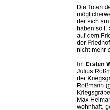
Die Toten d
möglicherwe
der sich a
haben soll.
auf dem Fri
der Friedho
nicht mehr
Im
Ersten W
Julius Roßm
der Kriegsg
Roßmann (ge
Kriegsgräbe
Max Heimann
wohnhaft, g