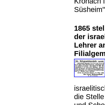
Kronach i
Süsheim
1865 ste
der isra
Lehrer a
Filialge
israelit
die Stell