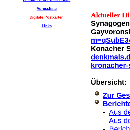
Adressliste
Aktueller Hi
Digitale Postkarten
Synagogeng
Links
Gayvoronsk
m=qSubE3
Konacher S
denkmals.d
kronacher
Übersicht:
Zur Ges
Bericht
-
Aus de
-
Aus d
-
Beric