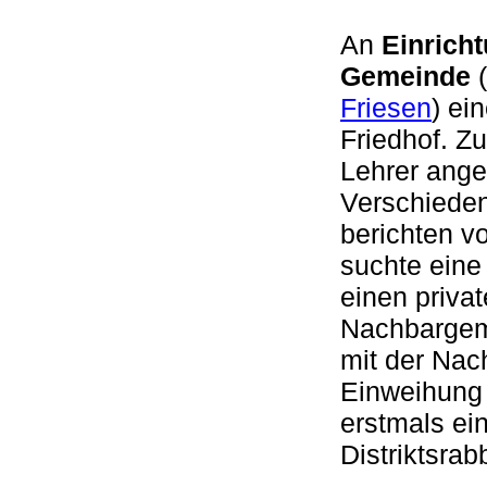
An
Einrich
Gemeinde
(
Friesen
) ei
Friedhof. Z
Lehrer anges
Verschieden
berichten v
suchte eine
einen priva
Nachbarge
mit der Na
Einweihung
erstmals ei
Distriktsra