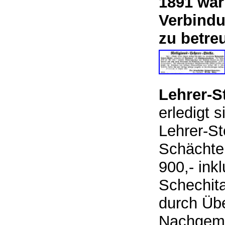
1891 war
Verbindu
zu betre
Lehrer-St
erledigt s
Lehrer-St
Schächter
900,- in
Schechita
durch Üb
Nachgemei