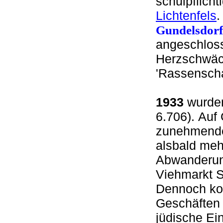
schulpflich
Lichtenfels
.
Gundelsdorf
angeschloss
Herzschwäch
'Rassensch
1933
wurden
6.706). Auf
zunehmenden
alsbald meh
Abwanderu
Viehmarkt S
Dennoch kon
Geschäften
jüdische Ei