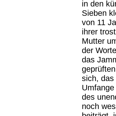
in den kü
Sieben kl
von 11 Ja
ihrer tro
Mutter um
der Worte
das Jamm
geprüften
sich, das
Umfange 
des unen
noch wese
beiträgt,