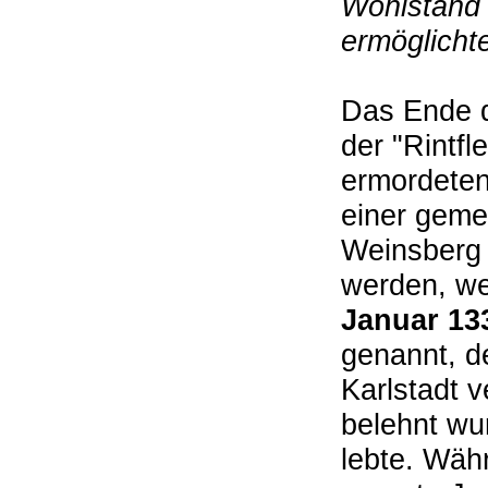
Wohlstand 
ermöglichte
Das Ende d
der "Rintfl
ermordeten
einer geme
Weinsberg 
werden, we
Januar 13
genannt, d
Karlstadt v
belehnt wur
lebte. Wäh