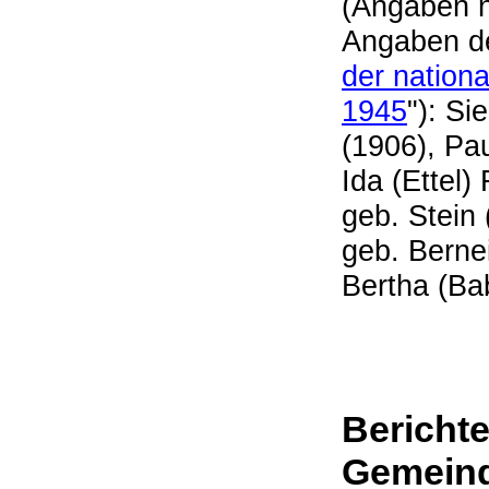
(Angaben n
Angaben d
der nation
1945
"): S
(1906), Pa
Ida (Ettel
geb. Stein
geb. Berne
Bertha (Ba
Berichte
Gemein