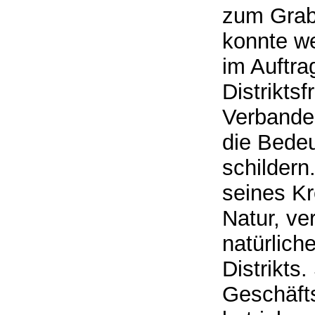
zum Grab
konnte we
im Auftra
Distrikts
Verbande
die Bedeu
schildern
seines Kr
Natur, ve
natürlich
Distrikts
Geschäfts