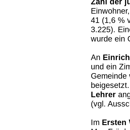
Zahl der 
Einwohner,
41 (1,6 % 
3.225). Ei
wurde ein 
An
Einric
und ein Zim
Gemeinde 
beigesetzt
Lehrer
ange
(vgl. Auss
Im
Ersten 