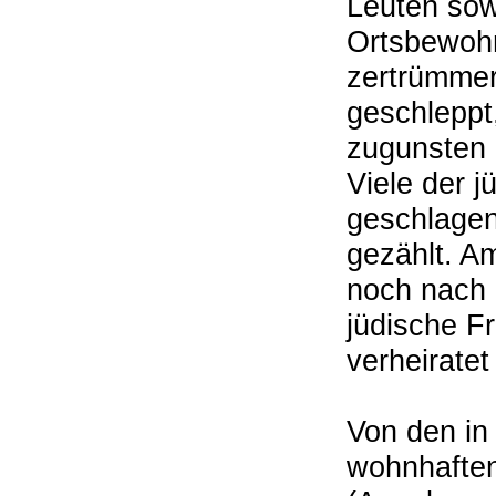
Leuten sow
Ortsbewohn
zertrümmer
geschleppt
zugunsten 
Viele der 
geschlagen
gezählt. A
noch nach 
jüdische Fr
verheira
Von den in
wohnhaften