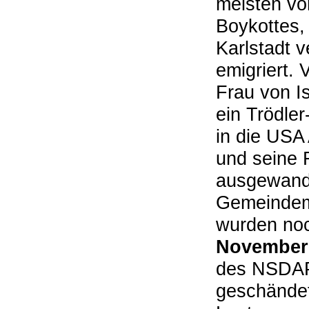
meisten vo
Boykottes,
Karlstadt 
emigriert. 
Frau von I
ein Trödle
in die USA
und seine 
ausgewande
Gemeindemi
wurden noc
November
des NSDAP-
geschändet