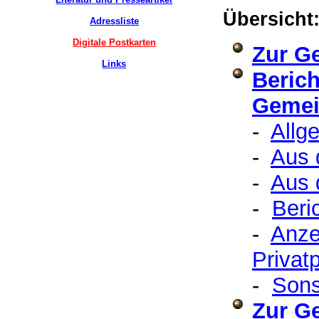
Übersicht
Adressliste
Digitale Postkarten
Zur G
Links
Berich
Gemei
-
Allg
-
Aus 
-
Aus 
-
Beri
-
Anze
Privat
-
Sons
Zur G