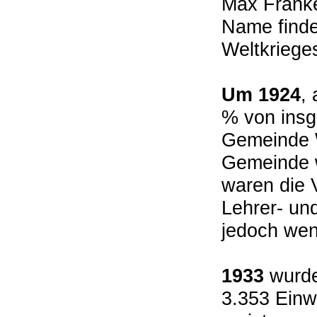
Max Fränkel
Name finde
Weltkriege
Um 1924
,
% von insg
Gemeinde W
Gemeinde w
waren die 
Lehrer- un
jedoch wen
1933
wurde
3.353 Einw