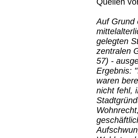
Quellen vo
Auf Grund 
mittelalter
gelegten S
zentralen 
57) - ausg
Ergebnis: 
waren bere
nicht fehl,
Stadtgründ
Wohnrecht,
geschäftli
Aufschwung