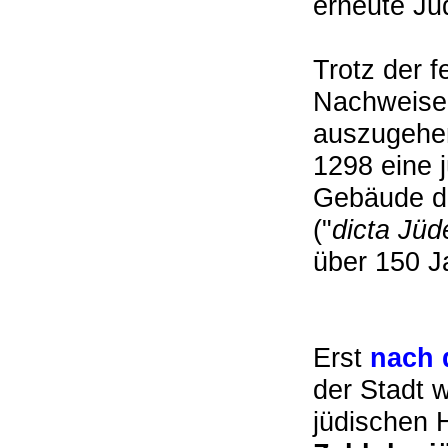
erneute Ju
Trotz der 
Nachweise 
auszugehen
1298 eine 
Gebäude de
("
dicta Jüd
über 150 
Erst
nach 
der Stadt 
jüdischen H