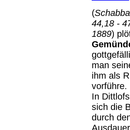
(
Schabbat
44,18 - 
1889
) pl
Gemünd
gottgefäl
man sein
ihm als R
vorführe.
In Dittlo
sich die 
durch den
Ausdauer 