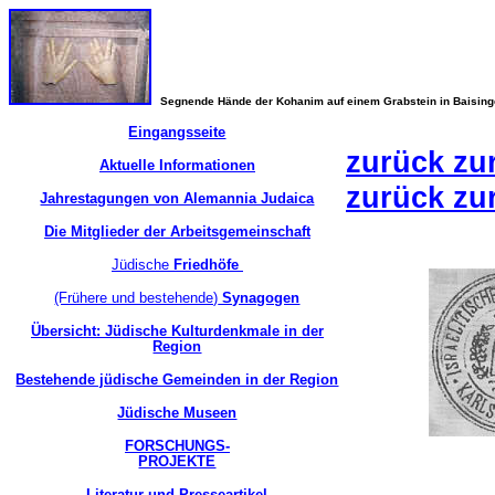
Segnende Hände der Kohanim auf einem Grabstein in Baisin
Eingangsseite
zurück zu
Aktuelle Informationen
zurück zu
Jahrestagungen von Alemannia Judaica
Die Mitglieder der Arbeitsgemeinschaft
Jüdische
Friedhöfe
(Frühere und bestehende)
Synagogen
Übersicht: Jüdische Kulturdenkmale in der
Region
Bestehende jüdische Gemeinden in der Region
Jüdische Museen
FORSCHUNGS-
PROJEKTE
Literatur und Presseartikel