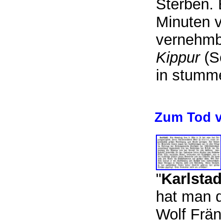
Sterben. 
Minuten v
vernehm
Kippur
(S
in stumm
Zum Tod v
"
Karlstad
hat man d
Wolf Frän