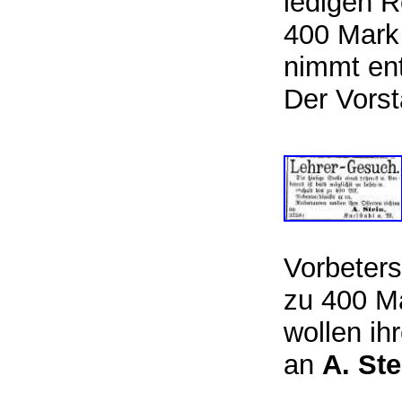
ledigen R
400 Mark
nimmt en
Der Vors
Vorbeters
zu 400 Ma
wollen ih
an
A. St