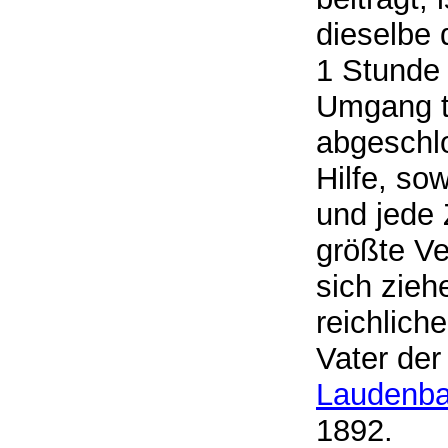
dieselbe 
1 Stunde 
Umgang t
abgeschlo
Hilfe, so
und jede 
größte V
sich zieh
reichlic
Vater der
Laudenb
1892.