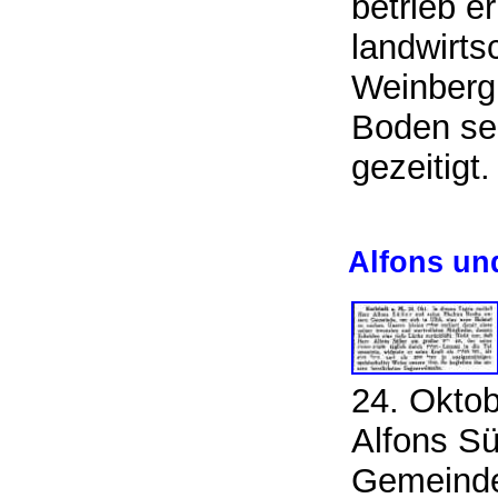
betrieb e
landwirts
Weinberg.
Boden sei
gezeitigt
Alfons un
24. Oktob
Alfons S
Gemeinde