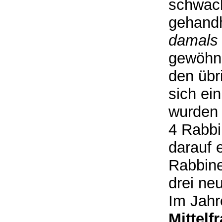
schwac
gehandh
damals 
gewöhnl
den übr
sich ei
wurden 
4 Rabbi
darauf 
Rabbine
drei ne
Im Jah
Mittelf