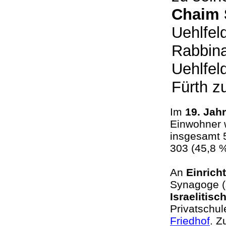
Chaim 
Uehlfel
Rabbina
Uehlfel
Fürth zu
Im
19. Jah
Einwohner w
insgesamt 
303 (45,8 
An
Einrich
Synagoge (s
Israelitis
Privatschul
Friedhof
. Z