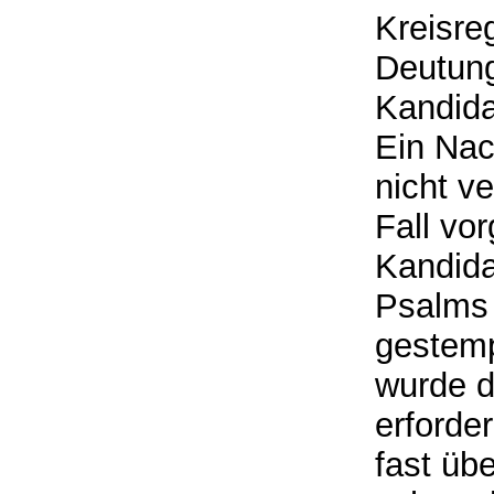
Kreisre
Deutung
Kandida
Ein Nac
nicht ve
Fall vo
Kandida
Psalms
gestemp
wurde d
erforde
fast übe