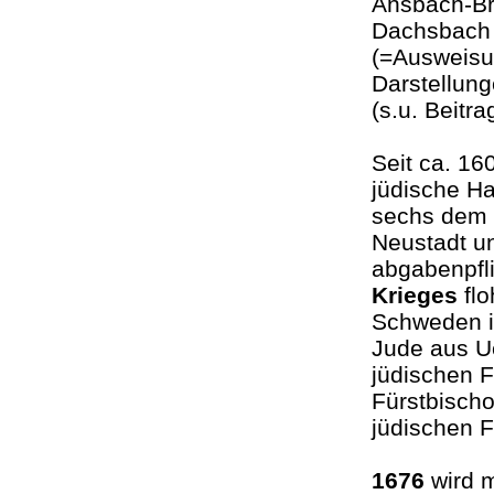
Ansbach-Br
Dachsbach i
(=Ausweisun
Darstellung
(s.u. Beitr
Seit ca. 1
jüdische H
sechs dem 
Neustadt un
abgabenpfli
Krieges
fl
Schweden in
Jude aus Ue
jüdischen F
Fürstbisch
jüdischen 
1676
wird m