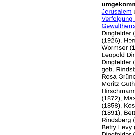
umgekom
Jerusalem
u
Verfolgung 
Gewaltherr
Dingfelder 
(1926), Her
Wormser (18
Leopold Din
Dingfelder 
geb. Rinds
Rosa Grünew
Moritz Guth
Hirschmann 
(1872), Max
(1858), Ko
(1891), Be
Rindsberg (
Betty Levy 
Dingfelder 