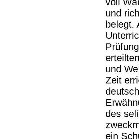
voll Wä
und ric
belegt. 
Unterri
Prüfung
erteilt
und Wei
Zeit err
deutsch
Erwähnu
des sel
zweckm
ein Schu