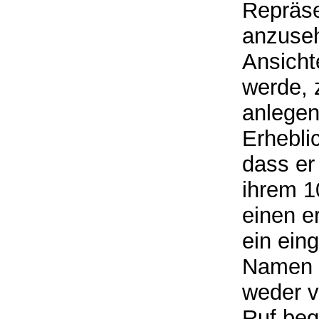
Repräse
anzuseh
Ansicht
werde, 
anlegen
Erhebli
dass er
ihrem 1
einen e
ein ein
Namen e
weder v
Ruf beg