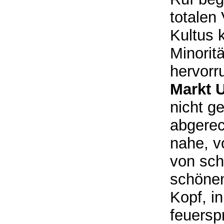
totalen
Kultus 
Minorit
hervorr
Markt U
nicht g
abgerec
nahe, v
von sch
schönen
Kopf, i
feuersp