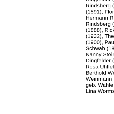
Rindsberg (
(1891), Flo
Hermann Rin
Rindsberg (
(1888), Ric
(1932), Th
(1900), Pau
Schwab (187
Nanny Stein
Dingfelder 
Rosa Uhlfel
Berthold W
Weinmann (
geb. Wahle 
Lina Worms