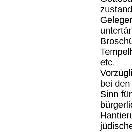
zustand
Gelegen
untertä
Broschür
Tempelh
etc.
Vorzügl
bei den
Sinn fü
bürgerl
Hantier
jüdisch