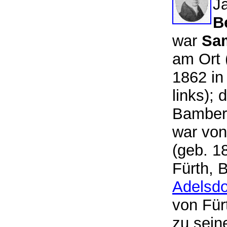
J
B
war
Sa
am Ort 
1862 in
links);
Bamberg
war von
(geb. 1
Fürth, 
Adelsdo
von Für
zu sein