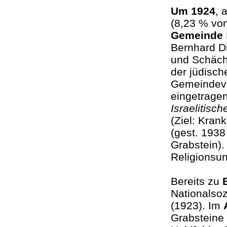
Um 1924
, 
(8,23 % vo
Gemeinde
Bernhard Di
und Schächt
der jüdisch
Gemeindevo
eingetrage
Israelitisc
(Ziel: Kran
(gest. 1938
Grabstein).
Religionsun
Bereits zu
Nationalsoz
(1923). Im
Grabsteine