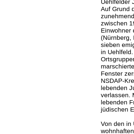
Uehlfelder 
Auf Grund d
zunehmende
zwischen 1
Einwohner 
(Nürnberg, 
sieben emig
in Uehlfeld
Ortsgruppen
marschiert
Fenster ze
NSDAP-Kreis
lebenden Ju
verlassen. 
lebenden Fr
jüdischen 
Von den in 
wohnhaften