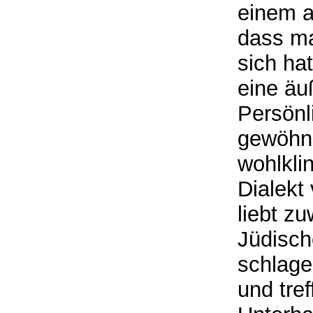
einem a
dass ma
sich hat
eine äu
Persönl
gewöhnl
wohlkli
Dialekt 
liebt z
Jüdisch
schlage
und tre