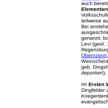
auch bereit
Elementars
Volksschull
teilweise a
Bei ansteh
ausgeschri
genannt: b
Levi (gest.
Regensburg
Obernzenn
Weinschenk
geb. Dingsf
deportiert)
Im
Ersten 
Dingfelder 
Kriegerdenk
evangelisch