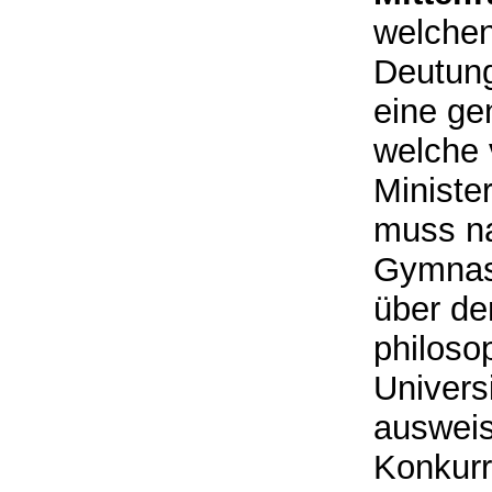
welchen
Deutung
eine ge
welche 
Ministe
muss na
Gymnasi
über de
philoso
Univers
ausweis
Konkurr