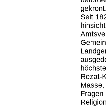
gekrönt
Seit 18
hinsich
Amtsver
Gemein
Landger
ausgede
höchste
Rezat-K
Masse,
Fragen 
Religio