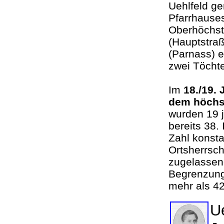
Uehlfeld ge
Pfarrhauses
Oberhöchst
(Hauptstra
(Parnass) e
zwei Töchte
Im
18./19.
dem höchst
wurden 19 
bereits 38.
Zahl konsta
Ortsherrsch
zugelassene
Begrenzung 
mehr als 42
Ue