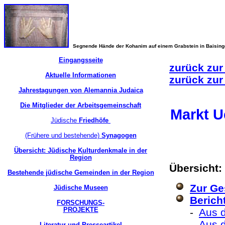
Segnende Hände der Kohanim auf einem Grabstein in Baisin
Eingangsseite
zurück zur
Aktuelle Informationen
zurück zur
Jahrestagungen von Alemannia Judaica
Die Mitglieder der Arbeitsgemeinschaft
Markt U
Jüdische
Friedhöfe
(Frühere und bestehende)
Synagogen
Übersicht: Jüdische Kulturdenkmale in der
Region
Übersicht:
Bestehende jüdische Gemeinden in der Region
Zur Ge
Jüdische Museen
Berich
FORSCHUNGS-
PROJEKTE
-
Aus 
-
Aus d
Literatur und Presseartikel