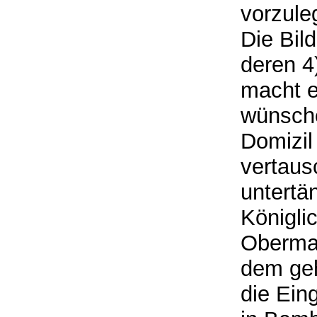
vorzuleg
Die Bil
deren 4
macht e
wünsche
Domizil
vertaus
untertä
Königli
Obermai
dem ge
die Ein