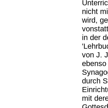
Unterri
nicht mi
wird, ge
vonstat
in der 
'Lehrbu
von J. J
ebenso 
Synagog
durch S
Einricht
mit der
Gottesd