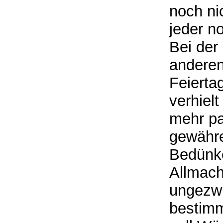
noch ni
jeder n
Bei der
anderen
Feierta
verhiel
mehr pa
gewähre
Bedünke
Allmach
ungezwu
bestimm