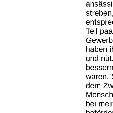
ansässi
streben,
entspre
Teil paa
Gewerb
haben i
und nüt
bessern
waren. 
dem Zw
Menschh
bei me
beförde