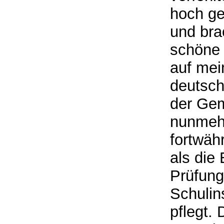
hoch ge
und br
schöne 
auf mein
deutsch
der Gem
nunmehr
fortwäh
als die 
Prüfung
Schulin
pflegt.