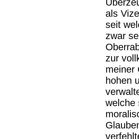
Überzeu
als Viz
seit wel
zwar se
Oberrab
zur vol
meiner 
hohen 
verwalt
welche 
moralis
Glauben
verfehlt