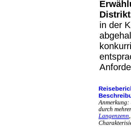
Erwähl
Distrik
in der 
abgehal
konkurr
entspra
Anforde
Reiseberic
Beschreibu
Anmerkung: d
durch mehrer
Langenzenn
Charakteris