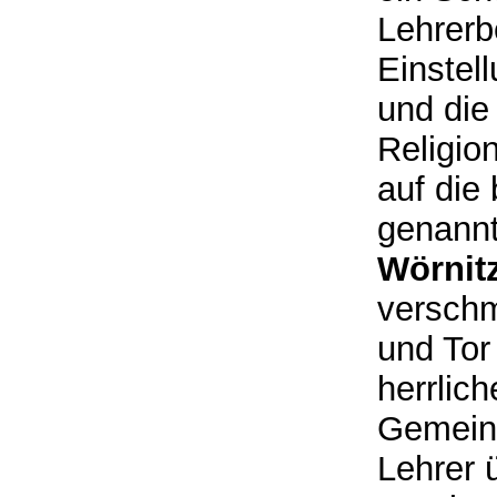
Lehrerb
Einstel
und die
Religio
auf die
genann
Wörnit
verschm
und Tor
herrlic
Gemeind
Lehrer ü