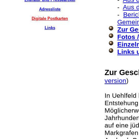
-
Aus 
Adressliste
-
Beric
Digitale Postkarten
Gemei
Links
Zur Ge
Fotos 
Einzel
Links 
Zur Gesc
version
)
In Uehlfeld
Entstehung 
Möglicherwe
Jahrhundert
auf eine jü
Markgrafen 