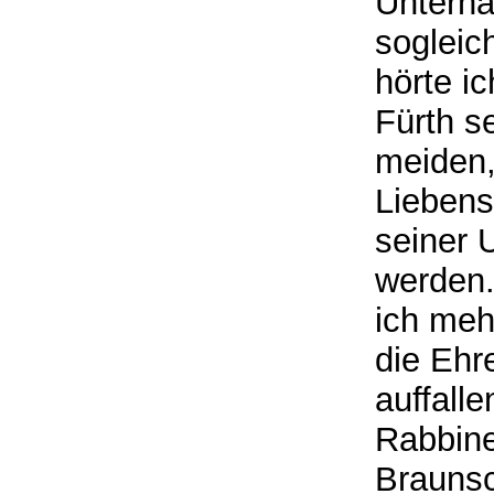
Unterha
sogleic
hörte i
Fürth s
meiden,
Lieben
seiner 
werden.
ich meh
die Ehre
auffalle
Rabbine
Braunsc