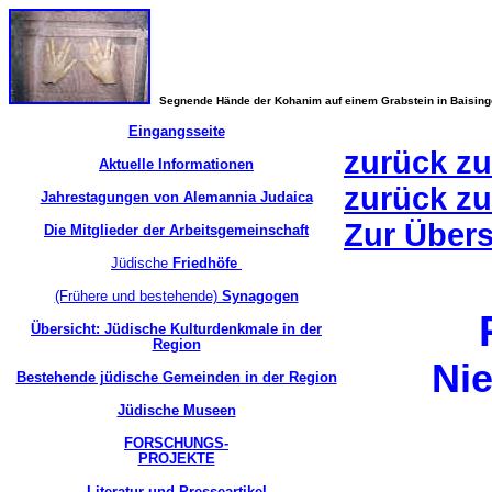
Segnende Hände der Kohanim auf einem Grabstein in Baisin
Eingangsseite
zurück zu
Aktuelle Informationen
zurück zu
Jahrestagungen von Alemannia Judaica
Zur Übers
Die Mitglieder der Arbeitsgemeinschaft
Jüdische
Friedhöfe
(Frühere und bestehende)
Synagogen
Übersicht: Jüdische Kulturdenkmale in der
Region
Ni
Bestehende jüdische Gemeinden in der Region
Jüdische Museen
FORSCHUNGS-
PROJEKTE
Literatur und Presseartikel