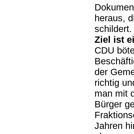
Dokumenta
heraus, d
schildert.
Ziel ist
CDU böte
Beschäft
der Gemei
richtig u
man mit d
Bürger ge
Fraktions
Jahren hi