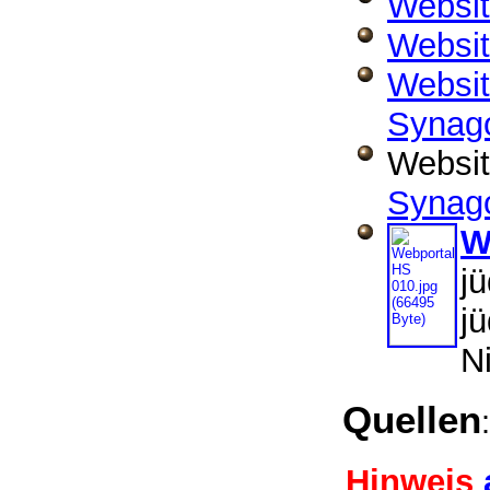
Websit
Websi
Websit
Synag
Websi
Synago
W
j
j
N
Quellen
Hinweis