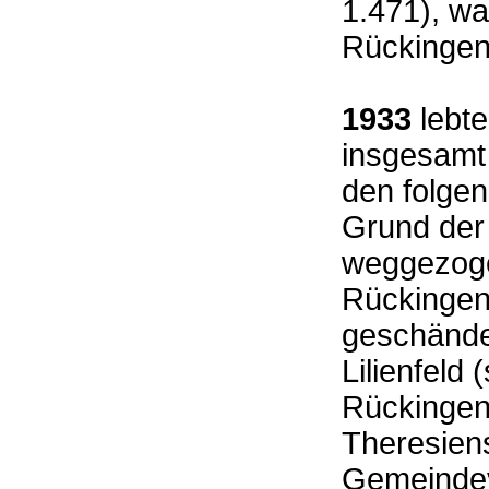
1.471), w
Rückingen
1933
lebte
insgesamt
den folgen
Grund der
weggezoge
Rückingen
geschändet
Lilienfeld
Rückingen 
Theresiens
Gemeindev