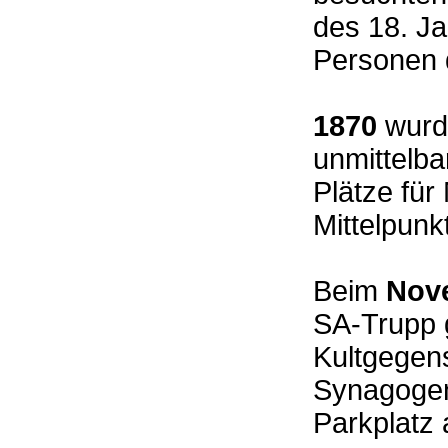
des 18. Ja
Personen 
1870
wurd
unmittelba
Plätze fü
Mittelpun
Beim
Nov
SA-Trupp 
Kultgegen
Synagogen
Parkplatz 