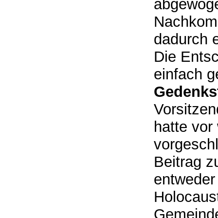
abgewogen
Nachkomm
dadurch e
Die Entsc
einfach g
Gedenkst
Vorsitzen
hatte vor
vorgeschl
Beitrag z
entweder 
Holocaus
Gemeindev