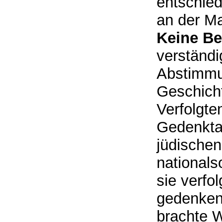
entschied
an der M
Keine Be
verständi
Abstimmu
Geschicht
Verfolgte
Gedenktaf
jüdische
nationals
sie verfo
gedenken 
brachte W