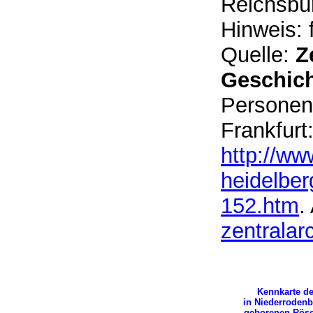
Reichsbü
Hinweis: 
Quelle:
Z
Geschich
Personen
Frankfurt
http://ww
heidelbe
152.htm
.
zentralar
Kennkarte de
in Niederroden
geborenen Rös