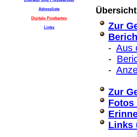
Übersicht
Adressliste
Digitale Postkarten
Zur G
Links
Beric
-
Aus 
-
Beri
-
Anze
Zur G
Fotos 
Erinne
Links 