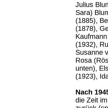
Julius Blu
Sara) Blum
(1885), B
(1878), G
Kaufmann 
(1932), R
Susanne v
Rosa (Rösc
unten), El
(1923), I
Nach 194
die Zeit i