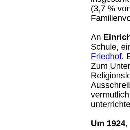
(3,7 % von
Familienv
An
Einric
Schule, ei
Friedhof
. 
Zum Unter
Religionsl
Ausschreib
vermutlic
unterricht
Um 1924
,