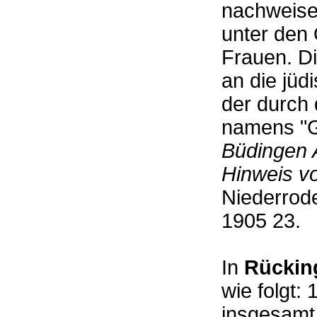
nachweise
unter den 
Frauen. D
an die jü
der durch
namens "G
Büdingen 
Hinweis v
Niederrod
1905 23
In
Rückin
wie folgt:
insgesamt