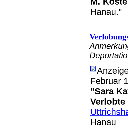
M. Köste
Hanau
Verlobung
Anmerkung
Deportat
Anzeige
Februar 
"Sara K
Verlobte
Uttrichs
Hanau