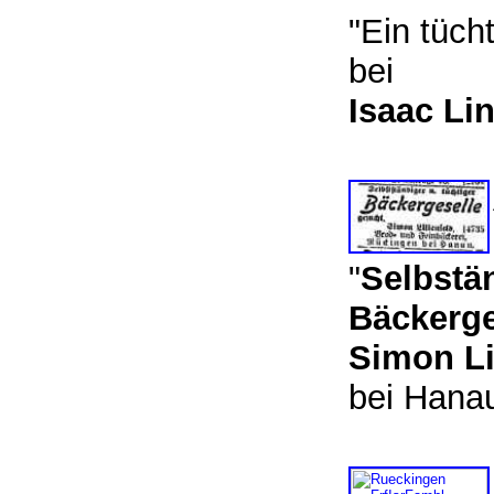
"Ein tüch
bei
Isaac Lin
"
Selbstä
Bäckerge
Simon Li
bei Han