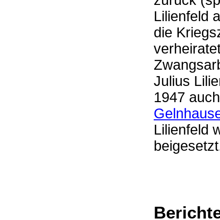
zurück (sp
Lilienfeld
die Kriegs
verheirate
Zwangsarbe
Julius Lil
1947 auch
Gelnhaus
Lilienfeld
beigese
Bericht