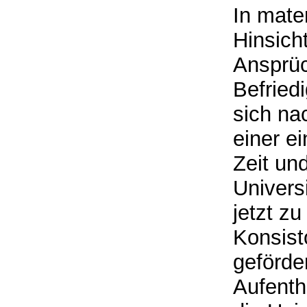
In mater
Hinsicht
Ansprü
Befried
sich n
einer ei
Zeit un
Universi
jetzt z
Konsisto
geförde
Aufenth