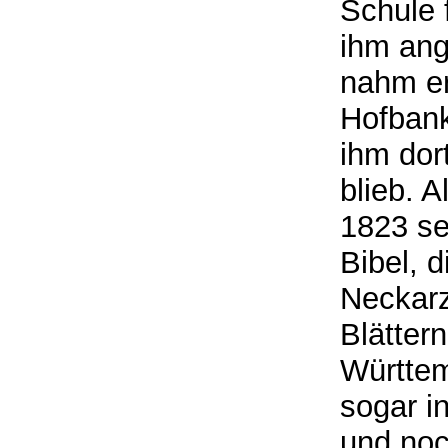
Schule 
ihm ang
nahm er
Hofbank
ihm dor
blieb. A
1823 s
Bibel, d
Neckarz
Blätter
Württe
sogar i
und noc