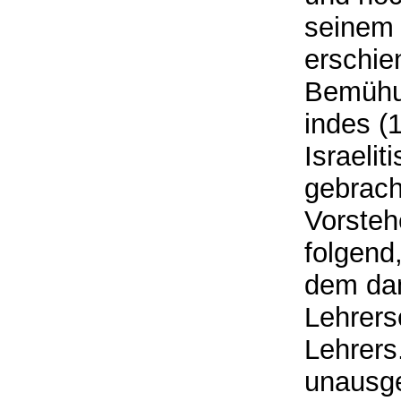
seinem 
erschie
Bemühun
indes (
Israeli
gebrach
Vorsteh
folgend
dem dam
Lehrers
Lehrers
unausge