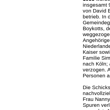
insgesamt 9
von David E
betrieb. In
Gemeindegli
Boykotts, 
weggezogen
Angehörige
Niederland
Kaiser sowi
Familie Si
nach Köln;
verzogen. 
Personen a
Die Schicks
nachvollzie
Frau Nanny 
Spuren ver