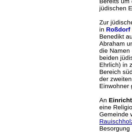
Bereits um 
jüdischen E
Zur jüdisch
in
Roßdorf
Benedikt a
Abraham un
die Namen 
beiden jüdi
Ehrlich) in
Bereich süd
der zweiten
Einwohner
An
Einrich
eine Religi
Gemeinde w
Rauischho
Besorgung 