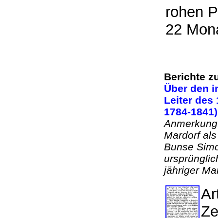
rohen P
22 Mona
Berichte z
Über den i
Leiter des
1784-1841
Anmerkung:
Mardorf al
Bunse Simo
ursprünglic
jähriger M
Ar
Ze