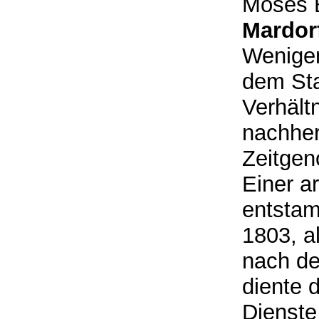
Moses B
Mardor
Wenigen
dem Sta
Verhäl
nachher
Zeitge
Einer a
entstam
1803, al
nach de
diente d
Dienste