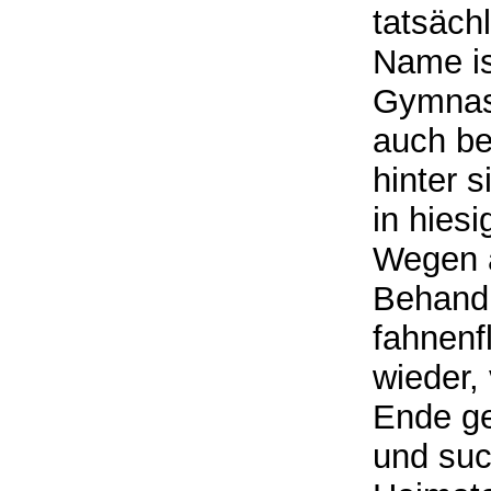
tatsäch
Name is
Gymnasi
auch be
hinter s
in hies
Wegen a
Behandl
fahnenfl
wieder,
Ende ge
und suc