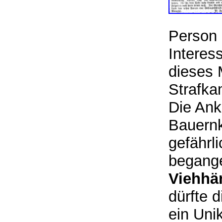
Person 
Interes
dieses 
Strafka
Die Ank
Bauern
gefährl
begang
Viehhä
dürfte 
ein Uni