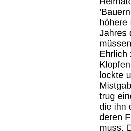
Heimat
'Bauern
höhere 
Jahres 
müssen,
Ehrlich
Klopfen
lockte 
Mistgabe
trug ei
die ihn
deren F
muss. D