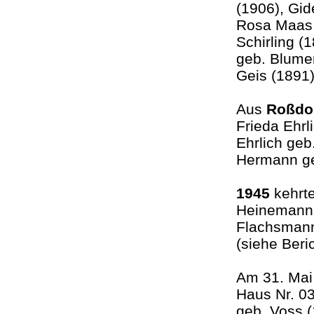
(1906), Gid
Rosa Maas 
Schirling (
geb. Blumen
Geis (1891
Aus
Roßdo
Frieda Ehrl
Ehrlich geb
Hermann geb
1945
kehrte
Heinemann I
Flachsmann
(siehe Beri
Am 31. Mai
Haus Nr. 03
geb. Voss (