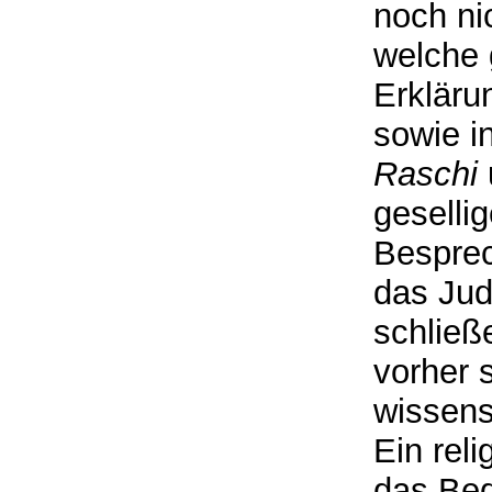
noch ni
welche 
Erkläru
sowie i
Raschi
geselli
Bespre
das Jud
schließ
vorher 
wissens
Ein rel
das Bed