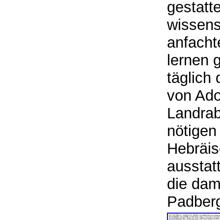
gestatt
wissens
anfacht
lernen 
täglich
von Ado
Landrab
nötigen
Hebräis
ausstat
die dam
Padber