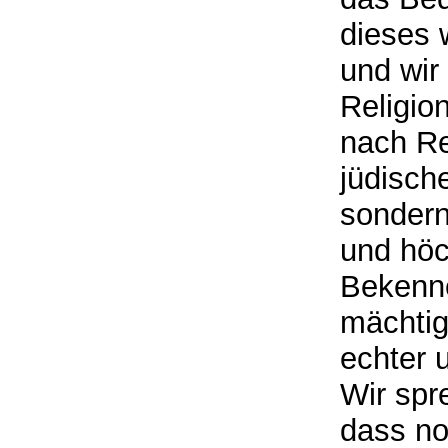
dieses w
und wir
Religio
nach Re
jüdisch
sondern
und höc
Bekenn
mächtig
echter 
Wir spr
dass no