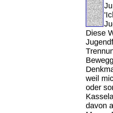
Ju
'I
Ju
Diese W
Jugendf
Trennun
Bewegg
Denkmals
weil mi
oder so
Kassela
davon a