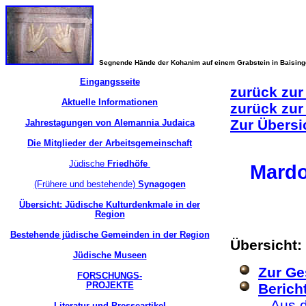
Segnende Hände der Kohanim auf einem Grabstein in Baisin
Eingangsseite
zurück zur
Aktuelle Informationen
zurück zur
Zur Übersi
Jahrestagungen von Alemannia Judaica
Die Mitglieder der Arbeitsgemeinschaft
Jüdische
Friedhöfe
Mard
(Frühere und bestehende)
Synagogen
Übersicht: Jüdische Kulturdenkmale in der
Region
Bestehende jüdische Gemeinden in der Region
Übersicht:
Jüdische Museen
Zur Ge
FORSCHUNGS-
PROJEKTE
Berich
-
Aus 
Literatur und Presseartikel