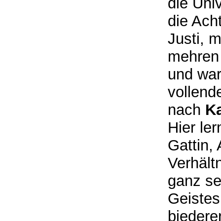
die Uni
die Ach
Justi, 
mehren 
und war
vollend
nach
K
Hier le
Gattin,
Verhältn
ganz se
Geistes
biedere