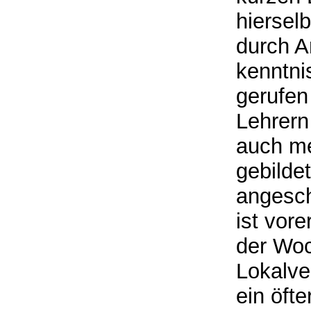
hierselb
durch A
kenntni
gerufen
Lehrern
auch me
gebilde
angesc
ist vor
der Woc
Lokalve
ein öft