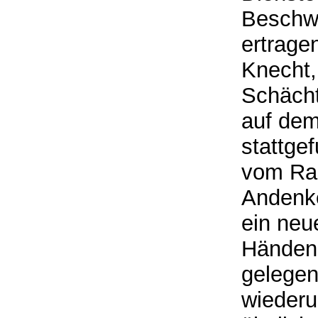
Beschwe
ertrage
Knecht,
Schächt
auf dem
stattge
vom Ra
Andenke
ein neue
Händen,
gelege
wiederu