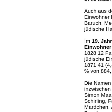
Auch aus 
Einwohner b
Baruch, Me
jüdische H
Im
19. Jah
Einwohner
1828 12 Fa
jüdische E
1871 41 (4,
% von 884, 
Die Namen 
inzwischen
Simon Maas,
Schirling, 
Mardchen. A