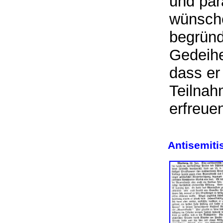
und par
wünsch
begründ
Gedeihe
dass er
Teilnah
erfreu
Antisemiti