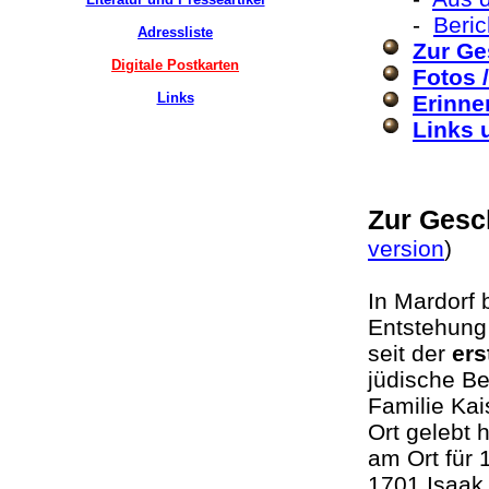
-
Beri
Adressliste
Zur Ge
Digitale Postkarten
Fotos 
Links
Erinne
Links 
Zur Gesc
version
)
In Mardorf 
Entstehung 
seit der
ers
jüdische B
Familie Kai
Ort gelebt 
am Ort für 
1701 Isaak