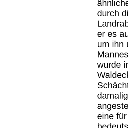
ähnlich
durch d
Landrab
er es a
um ihn 
Mannes,
wurde i
Waldeck
Schächt
damalig
angeste
eine fü
bedeut