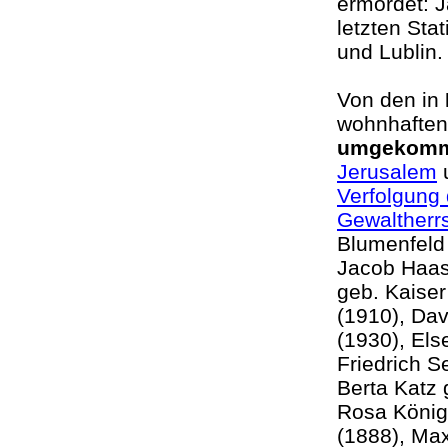
ermordet: 
letzten Sta
und Lubli
Von den in
wohnhaften
umgekom
Jerusalem
u
Verfolgung 
Gewaltherr
Blumenfeld
Jacob Haas
geb. Kaiser
(1910), Dav
(1930), Els
Friedrich S
Berta Katz 
Rosa König
(1888), Max