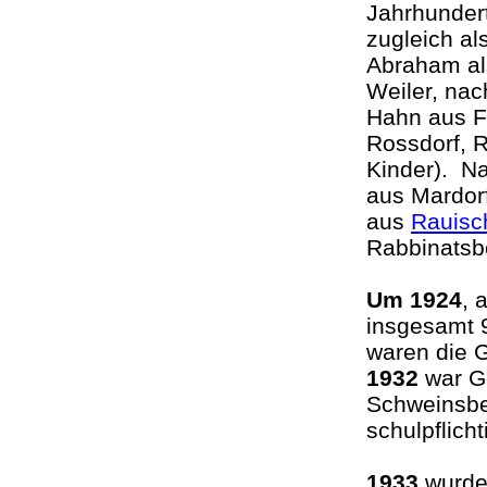
Jahrhundert
zugleich al
Abraham al
Weiler, na
Hahn aus Fu
Rossdorf, 
Kinder). Na
aus Mardor
aus
Rauisc
Rabbinatsb
Um 1924
, 
insgesamt 
waren die 
1932
war Ge
Schweinsbe
schulpflic
1933
wurden