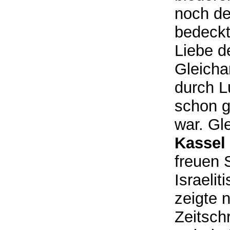
noch de
bedeckt
Liebe d
Gleicha
durch L
schon g
war. Gl
Kassel
freuen 
Israeli
zeigte 
Zeitschr