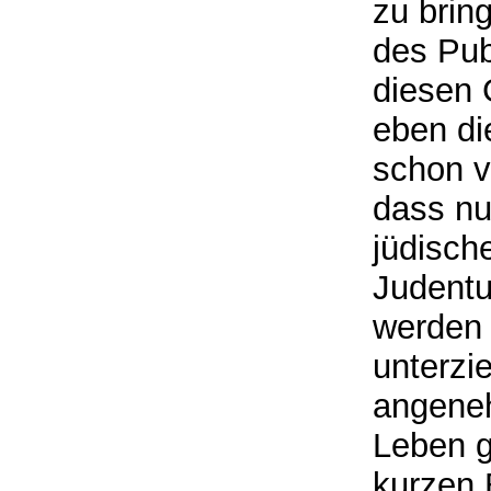
zu brin
des Pub
diesen 
eben d
schon v
dass nu
jüdisch
Judentu
werden
unterzi
angeneh
Leben g
kurzen 