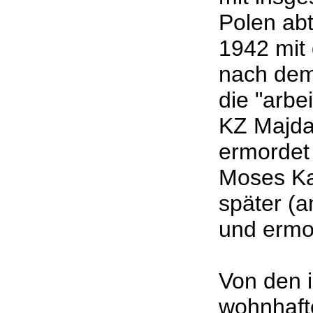
Polen abt
1942 mit 
nach dem
die "arbe
KZ Majdan
ermordet
Moses Ka
später (a
und erm
Von den 
wohnhaft