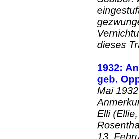
eingestuf
gezwunge
Vernicht
dieses T
1932: An
geb. Op
Mai 1932
Anmerkun
Elli (Ell
Rosenthal
13. Febr