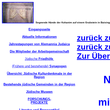
Segnende Hände der Kohanim auf einem Grabstein in Baisin
Eingangsseite
zurück z
Aktuelle Informationen
Jahrestagungen von Alemannia Judaica
zurück z
Die Mitglieder der Arbeitsgemeinschaft
Zur Über
Jüdische
Friedhöfe
(Frühere und bestehende)
Synagogen
Übersicht: Jüdische Kulturdenkmale in der
N
Region
Bestehende jüdische Gemeinden in der Region
Jüdische Museen
mi
FORSCHUNGS-
PROJEKTE
Literatur und Presseartikel