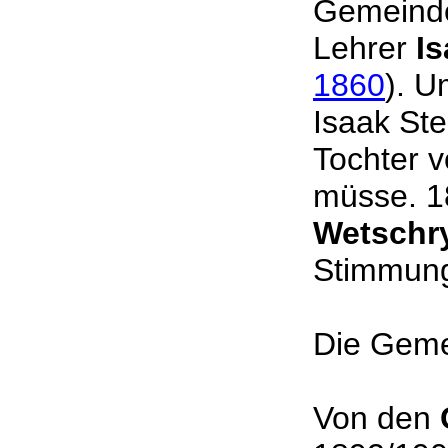
Gemeinde
Lehrer
I
1860
). U
Isaak Ste
Tochter v
müsse. 1
Wetschr
Stimmung 
Die Geme
Von den