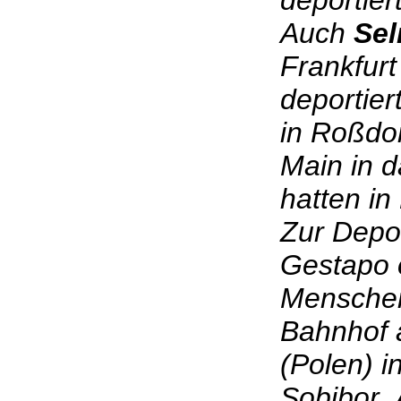
deportier
Auch
Sel
Frankfurt
deportier
in Roßdo
Main in d
hatten in
Zur Depor
Gestapo 
Menschen
Bahnhof a
(Polen) 
Sobibor.