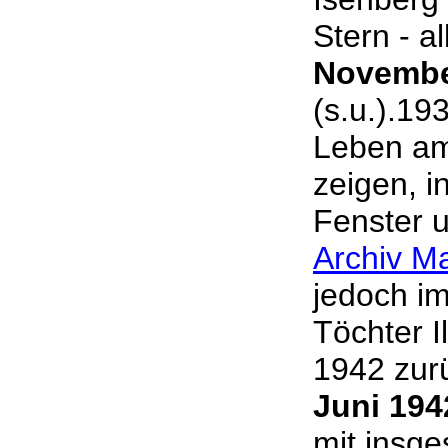
Stern - a
Novemb
(s.u.).19
Leben am
zeigen, i
Fenster 
Archiv M
jedoch im
Töchter I
1942 zurü
Juni 194
mit insge