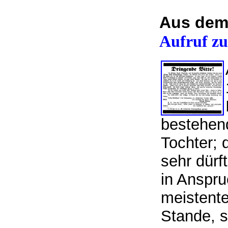
Aus dem
Aufruf zu
bestehend
Tochter; 
sehr dürf
in Anspru
meistente
Stande, s