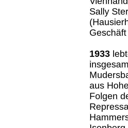
Viehhand
Sally St
(Hausierh
Geschäf
1933
lebt
insgesam
Mudersba
aus Hohen
Folgen d
Repressa
Hammers
Isenberg