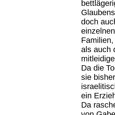
bettläger
Glaubensg
doch auch
einzelnen
Familien,
als auch
mitleidig
Da die To
sie bishe
israeliti
ein Erzie
Da rasche
von Gabe