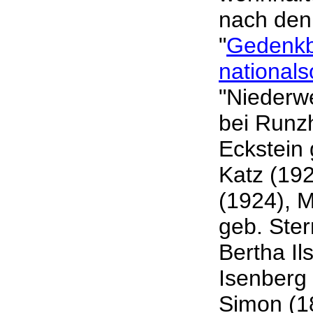
nach den
"
Gedenkbu
nationals
"Niederw
bei Runzh
Eckstein 
Katz (192
(1924), 
geb. Ster
Bertha Il
Isenberg 
Simon (18