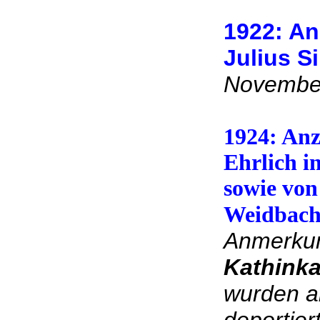
1922: An
Julius S
November
1924: An
Ehrlich i
sowie von
Weidbac
Anmerku
Kathinka
wurden ab