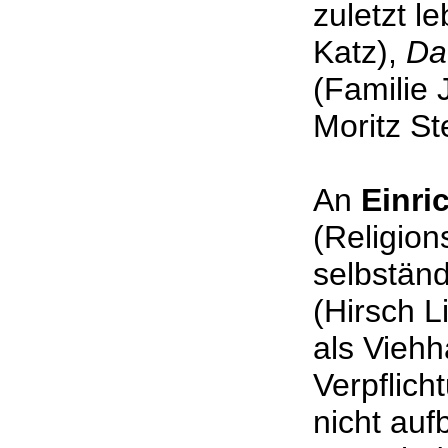
zuletzt l
Katz),
Da
(Familie 
Moritz 
An
Einri
(Religion
selbständ
(Hirsch L
als Viehh
Verpflich
nicht auf