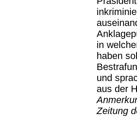
Präsident
inkrimini
auseinand
Anklagepu
in welch
haben sol
Bestrafun
und sprac
aus der H
Anmerkung
Zeitung 