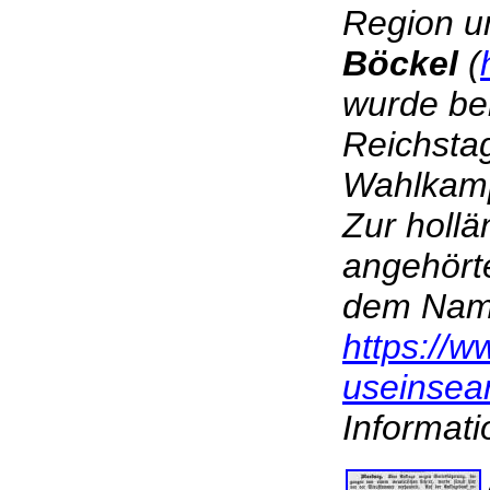
Region u
Böckel
(
wurde bei
Reichsta
Wahlkamp
Zur hollä
angehörte
dem Name
https://
useinse
Informat