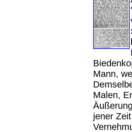
Biedenkop
Mann, wel
Demselben
Malen, E
Äußerunge
jener Zeit
Vernehmu