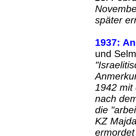
November
später er
1937: An
und Selm
"Israelit
Anmerkun
1942 mit 
nach dem
die "arbe
KZ Majdan
ermordet