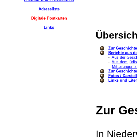
Adressliste
Digitale Postkarten
Links
Übersic
Zur Geschicht
Berichte aus d
-
Aus der Gesch
-
Aus dem jüdi
-
Mitteilungen 
Zur Geschicht
Fotos / Darste
Links und Liter
Zur Ge
In Niede