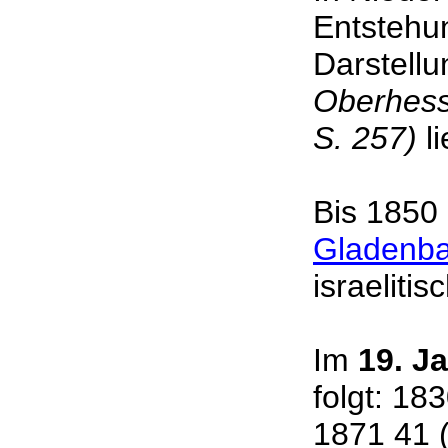
Entstehun
Darstell
Oberhesse
S. 257)
li
Bis 1850
Gladenb
israeliti
Im
19. J
folgt: 18
1871 41 (