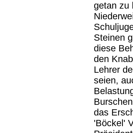
getan zu 
Niederwei
Schuljuge
Steinen g
diese Be
den Knabe
Lehrer de
seien, au
Belastun
Burschen
das Ersc
'Böckel' 