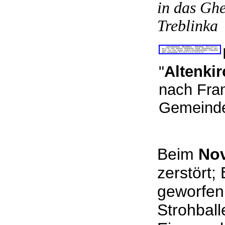
in das Ghe
Treblinka
"
Altenkir
nach Fran
Gemein
Beim
No
zerstört;
geworfen
Strohball