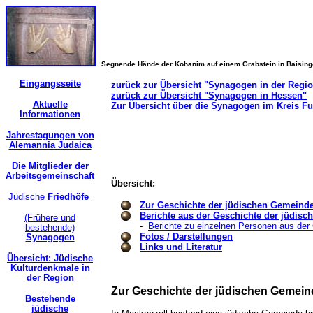
Segnende Hände der Kohanim auf einem Grabstein in Baisin
Eingangsseite
zurück zur Übersicht "Synagogen in der Regi
zurück zur Übersicht "Synagogen in Hessen"
Aktuelle
Zur Übersicht über die Synagogen im Kreis Fu
Informationen
Jahrestagungen von
Alemannia Judaica
Die Mitglieder der
Arbeitsgemeinschaft
Übersicht:
Jüdische
Friedhöfe
Zur Geschichte der jüdischen Gemeind
Berichte aus der Geschichte der jüdis
(Frühere und
-
Berichte zu einzelnen Personen aus de
bestehende)
Fotos / Darstellungen
Synagogen
Links und Literatur
Übersicht: Jüdische
Kulturdenkmale in
der Region
Zur Geschichte der jüdischen Gemein
Bestehende
jüdische