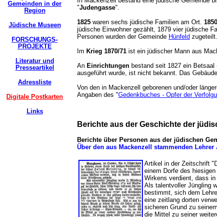
In Mackenzell bestand eine jüdische Gemeinde bi
Gemeinden in der
"
Judengasse
".
Region
1825
waren sechs jüdische Familien am Ort.
185
Jüdische Museen
jüdische Einwohner gezählt, 1879 vier jüdische F
Personen wurden der Gemeinde
Hünfeld
zugeteilt
FORSCHUNGS-
PROJEKTE
Im
Krieg 1870/71
ist ein jüdischer Mann aus Mack
Literatur und
An
Einrichtungen
bestand seit 1827 ein Betsaal
Presseartikel
ausgeführt wurde, ist nicht bekannt. Das Gebäu
Adressliste
Von den in Mackenzell geborenen und/oder länge
Angaben des "
Gedenkbuches - Opfer der Verfolgun
Digitale Postkarten
Links
Berichte aus der Geschichte der jüd
Berichte über Personen aus der jüdischen Ge
Über den aus Mackenzell stammenden Lehre
Artikel in der Zeitschrift 
einem Dorfe des hiesigen
Wirkens verdient, dass i
Als talentvoller Jüngling
bestimmt, sich dem Lehr
eine zeitlang dorten verw
sicheren Grund zu seinem 
die Mittel zu seiner weit