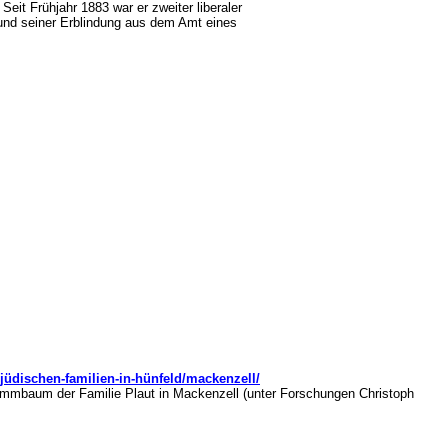
eit Frühjahr 1883 war er zweiter liberaler
rund seiner Erblindung aus dem Amt eines
jüdischen-familien-in-hünfeld/mackenzell/
Stammbaum der Familie Plaut in Mackenzell (unter Forschungen Christoph