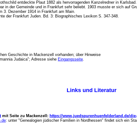
thschild entdeckte Plaut 1882 als hervorragenden Kanzelredner in Karlsbad. S
war in der Gemeinde und in Frankfurt sehr beliebt. 1903 musste er sich auf G
 am 3. Dezember 1914 in Frankfurt am Main.
hte der Frankfurt Juden. Bd. 3: Biographisches Lexikon S. 347-348.
schen Geschichte in Mackenzell vorhanden; über Hinweise
emannia Judaica"; Adresse siehe
Eingangsseite
.
Links und Literatur
t
mit Seite zu Mackenzell:
https://www.juedspurenhuenfelderland.de/die-
o.de
: unter "Genealogien jüdischer Familien in Nordhessen" findet sich ein 