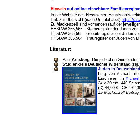
Hinweis
auf online einsehbare Familienregis
In der Website des Hessischen Hauptstaatsarchiv
Link zur Übersicht (nach Ortsalphabet)
https://a
Zu
Mackenzell
sind vorhanden (auf der jeweilige
HHStAW 365,565 Sterberegister der Juden vo
HHStAW 365,563 Geburtsregister der Juden vo
HHStAW 365,564 Trauregister der Juden von Ma
Literatur:
Paul
Arnsberg
: Die jüdischen Gemeinden i
Studienkreis Deutscher Widerstand
(Hg.
Juden in Deutschland
hrsg. von Michael Imho
Erschienen im
Michael
24 x 30 cm, 440 Seite
(D) 44,00 € CHF 62,
Z
u Mackenzell Beitrag