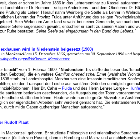
 weit, dass er schon im Jahre 1836 in das Lehrerseminar zu Kassel aufgenomm
en Landrabbiner Dr. Romann - seligen Andenkens - und dem Oberlehrer Dr. Bü
ne Prüfung als Lehrer. Hierauf nahm Weinberg die Stelle als Lehrer in Wehrda
lichen Lehrern der Provinz Fulda unter Anführung des seligen Provinzialrabbi
 gefeiert. Sein Wirken im Amte fand sowohl bei seiner Gemeinde, wie auch be
ieser Stelle segensreich gewirkt, entschlief er sanft zu seinen Vätern und wu
zur Ruhe bestattet.
Seine Seele sei eingebunden in den Bund des Lebens."
Merxhausen wird in Niedenstein beigesetzt (1900)
. in
Mackenzell
am 15. Dezember 1866, gestorben am 30. September 1898 und begr
e.wikipedia.org/wiki/Kloster_Merxhausen
.
Der Israelit" vom 1. Februar 1900: "
Niedenstein
. Es dürfte die Leser des 'Israe
lichen Gebotes), die ein wahres
Gemilus chesed schel Emet
(wahrhafte Wohltä
1898 starb im Landeshospital Merxhausen eine Insassin israelitischer Konfes
itten, die den Transport der Leiche aus sanitären Gründen unmöglich gemacht
vinzial-Rabbinern, Herr
Dr. Cahn
–
Fulda
und des Herrn
Lehrer Lorge
–
Hünfe
 die sanitären bedenken geschwunden, die Ausgrabung der Toten vorgenomme
en Friedhofe stattfinden könne. Heute wurde nun die große Mizwah zur Ausfüh
lich der eigentlichen Arbeiten sehr verdient gemacht hat. Die entstandenen 
n, durch milde Gaben gutherziger Menschen aufgebracht."
r Rudolf Plaut
 in Mackenzell geboren. Er studierte Philosophie und orientalische Sprachen 
rsenz (östlich von Posen), dann in Hamburg und Mainz und anschließend von 1