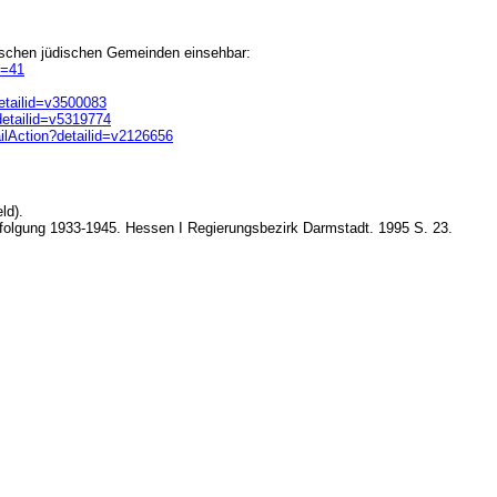
sischen jüdischen Gemeinden einsehbar:
g=41
detailid=v3500083
detailid=v5319774
ailAction?detailid=v2126656
ld).
rfolgung 1933-1945. Hessen I Regierungsbezirk Darmstadt. 1995 S. 23.