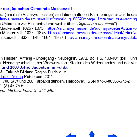
ter der jüdischen Gemeinde Mackenzell
s (innerhalb Arcinsys Hessen) sind die erhaltenen Familienregister aus hes
rcinsys.hessen.de/arcinsys/llist?nodeid=g186590&page=1&reload=true&sortin
n Unterseite zur Einsichtnahme weiter über "
Digitalisate anzeigen"
):
n Mackenzell 1826 - 1873
https://arcinsys.hessen.de/arcinsys/detailAction?
n Mackenzell 1827 - 1875
https://arcinsys.hessen.de/arcinsys/detailAction?
ckenzell 1832 - 1848, 1864 - 1869
https://arcinsys.hessen.de/arcinsys/det
n Hessen. Anfang - Untergang - Neubeginn. 1971. Bd. I S. 403-404 (bei Hünfe
): Heimatgeschichtlicher Wegweiser zu Stätten des Widerstandes und der Ve
 und 1000 Jahre Judentum in Fulda
.
f. Zukunft Bildung Region Fulda e. V.
 Imhof Verlag
Petersberg 2011.
n, 700 S/W und 200 Farbabbildungen, Hardcover. ISBN 978-3-86568-673-2
90 (A) 45,25 €
 von Michael Imhof S. 344-345.