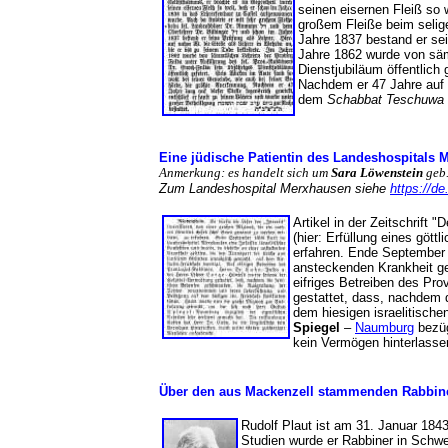
seinen eisernen Fleiß so
großem Fleiße beim selig
Jahre 1837 bestand er sei
Jahre 1862 wurde von sämt
Dienstjubiläum öffentlich
Nachdem er 47 Jahre auf d
dem
Schabbat Teschuwa
Eine jüdische Patientin des Landeshospitals 
An
merkung: es handelt sich um
Sara Löwenstein
geb
Zum Landeshospital Merxhausen siehe
https://d
Artikel in der Zeitschrift "
(hier: Erfüllung eines gött
erfahren. Ende September 
ansteckenden Krankheit gel
eifriges Betreiben des Pro
gestattet, dass, nachdem
dem hiesigen israelitisch
Spiegel
–
Naumburg
bezüg
kein Vermögen hinterlasse
Über den aus Mackenzell stammenden Rabbine
Rudolf Plaut ist am 31. Januar 1843
Studien wurde er Rabbiner in Schwe