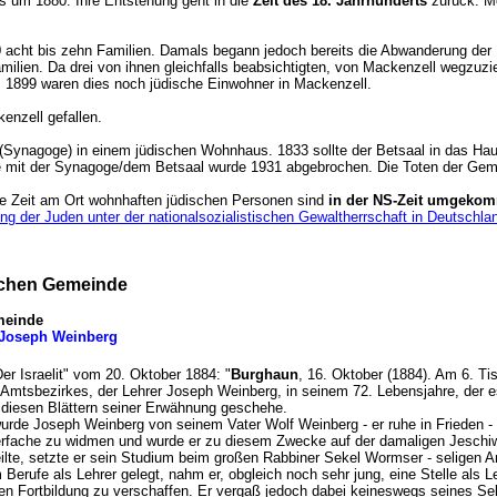
s um 1880. Ihre Entstehung geht in die
Zeit des 18. Jahrhunderts
zurück. Mö
0
acht bis zehn Familien. Damals begann jedoch bereits die Abwanderung der 
amilien. Da drei von ihnen gleichfalls beabsichtigten, von Mackenzell wegzuz
. 1899 waren dies noch jüdische Einwohner in Mackenzell.
enzell gefallen.
 (Synagoge) in einem jüdischen Wohnhaus. 1833 sollte der Betsaal in das Ha
de mit der Synagoge/dem Betsaal wurde 1931 abgebrochen. Die Toten der Gem
re Zeit am Ort wohnhaften jüdischen Personen sind
in der NS-Zeit umgeko
g der Juden unter der nationalsozialistischen Gewaltherrschaft in Deutschl
ischen Gemeinde
meinde
r Joseph Weinberg
"Der Israelit" vom 20. Oktober 1884: "
Burghaun
, 16. Oktober (1884). Am 6. Ti
 Amtsbezirkes, der Lehrer Joseph Weinberg, in seinem 72. Lebensjahre, der e
n diesen Blättern seiner Erwähnung geschehe.
 wurde Joseph Weinberg von seinem Vater Wolf Weinberg - er ruhe in Frieden 
erfache zu widmen und wurde er zu diesem Zwecke auf der damaligen Jesch
eilte, setzte er sein Studium beim großen Rabbiner Sekel Wormser - seligen 
Berufe als Lehrer gelegt, nahm er, obgleich noch sehr jung, eine Stelle als L
eren Fortbildung zu verschaffen. Er vergaß jedoch dabei keineswegs seines Se