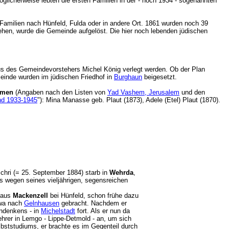
glicherweise lebten die ersten Familien in der - noch 1934 - sogenannten
Familien nach Hünfeld, Fulda oder in andere Ort. 1861 wurden noch 39
iehen, wurde die Gemeinde aufgelöst. Die hier noch lebenden jüdischen
us des Gemeindevorstehers Michel König verlegt werden. Ob der Plan
einde wurden im jüdischen Friedhof in
Burghaun
beigesetzt.
mmen
(Angaben nach den Listen von
Yad Vashem, Jerusalem
und den
and 1933-1945
"): Mina Manasse geb. Plaut (1873), Adele (Etel) Plaut (1870).
schri (= 25. September 1884) starb in
Wehrda
,
s wegen seines vieljährigen, segensreichen
- aus
Mackenzell
bei Hünfeld, schon frühe dazu
iwa nach
Gelnhausen
gebracht. Nachdem er
Andenkens - in
Michelstadt
fort. Als er nun da
ehrer in Lemgo - Lippe-Detmold - an, um sich
lbststudiums, er brachte es im Gegenteil durch