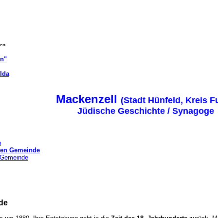
gen
on"
lda
Mackenzell
(Stadt Hünfeld, Kreis F
Jüdische Geschichte / Synagoge
e
chen Gemeinde
r Gemeinde
de