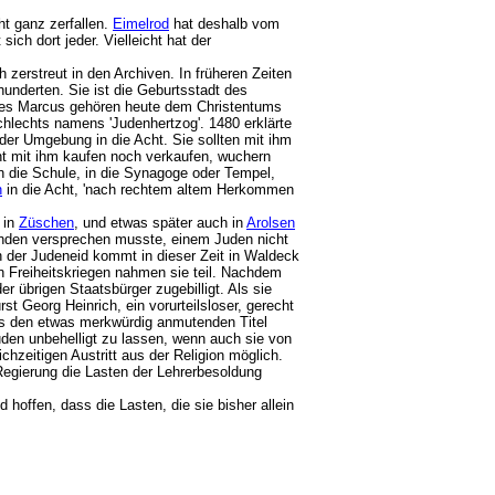
ht ganz zerfallen.
Eimelrod
hat deshalb vom
sich dort jeder. Vielleicht hat der
zerstreut in den Archiven. In früheren Zeiten
underten. Sie ist die Geburtsstadt des
 des Marcus gehören heute dem Christentums
lechts namens 'Judenhertzog'. 1480 erklärte
der Umgebung in die Acht. Sie sollten mit ihm
ht mit ihm kaufen noch verkaufen, wuchern
in die Schule, in die Synagoge oder Tempel,
n
in die Acht, 'nach rechtem altem Herkommen
 in
Züschen
, und etwas später auch in
Arolsen
änden versprechen musste, einem Juden nicht
h der Judeneid kommt in dieser Zeit in Waldeck
n Freiheitskriegen nahmen sie teil. Nachdem
 übrigen Staatsbürger zugebilligt. Als sie
st Georg Heinrich, ein vorurteilsloser, gerecht
as den etwas merkwürdig anmutenden Titel
uden unbehelligt zu lassen, wenn auch sie von
hzeitigen Austritt aus der Religion möglich.
Regierung die Lasten der Lehrerbesoldung
offen, dass die Lasten, die sie bisher allein