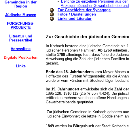
-
Berichte zu einzelnen Personen aus der
Gemeinden in der
-
Anzeigen jüdischer Gewerbebetriebe und
Region
Zur Geschichte der Synagoge
Fotos / Darstellungen
Jüdische Museen
Links und Literatur
FORSCHUNGS-
PROJEKTE
Literatur und
Zur Geschichte der jüdischen Gemein
Presseartikel
In Korbach bestand eine jüdische Gemeinde bis 1
Adressliste
jüdischer Personen / Familien.
Ab 1760
erhielten
stellte
1788
allerdings fest, dass "ehe die Judens
Digitale Postkarten
Anweisung ging die Zahl der jüdischen Familien i
gezählt.
Links
Ende des 18. Jahrhunderts
kam Meyer Moses aus
Hoffaktor des Fürsten Wittgenstein; als die Anna
wurde er vom Fürsten mit Stockschlägen bedac
Im
19. Jahrhundert
entwickelte sich die
Zahl de
1895 128, 1910 112 (2,5 % von 4.424). Die jüdisc
eröffneten mehrere von ihnen offene Handlungen 
Gewerbetreibende gegründet.
Zur jüdischen Gemeinde in Korbach gehörten auc
jüdische Einwohner; die letzte in Goddelsheim 
1849
werden im
Bürgerbuch
der Stadt Korbach e