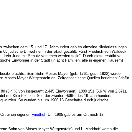
ts zwischen dem 15. und 17. Jahrhundert gab es einzelne Niederlassungen
 65 jüdische Einwohner in der Stadt gezählt. Fürst Friedrich von Waldeck
, kein Jude mit Schutz versehen werden solle". Durch diese restriktive
ische Einwohner in der Stadt (in acht Familien, alle in eigenen Häusern)
sitz brachte. Sein Sohn Moses Mayer (geb. 1761, gest. 1822) wurde
men Moses Mayer Wittgenstein an. Zeitgenössische Quellen berichten: "dafür
1 80 (3,4 % von insgesamt 2.445 Einwohnern), 1880 151 (5,6 % von 2.671),
 mit Kleintextilien. Seit der zweiten Hälfte des 19. Jahrhunderts
ung wurden. So wurden bis um 1900 16 Geschäfte durch jüdische
 Ort einen eigenen
Friedhof
. Um 1905 gab es am Ort noch 12
orene Sohn von Moses Mayer Wittgenstein) und L. Markhoff waren die