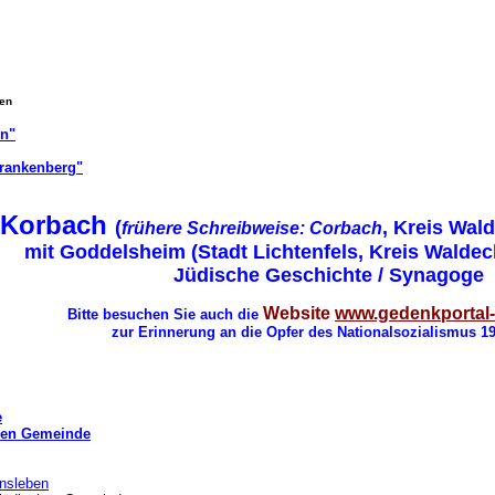
gen
on"
Frankenberg"
Korbach
(
, Kreis Wal
frühere Schreibweise: Corbach
mit Goddelsheim (Stadt Lichtenfels, Kreis Walde
Jüdische Geschichte / Synagoge
Website
www.gedenkportal
Bitte besuchen Sie auch die
zur Erinnerung an die Opfer des Nationalsozialismus 1
e
chen Gemeinde
nsleben