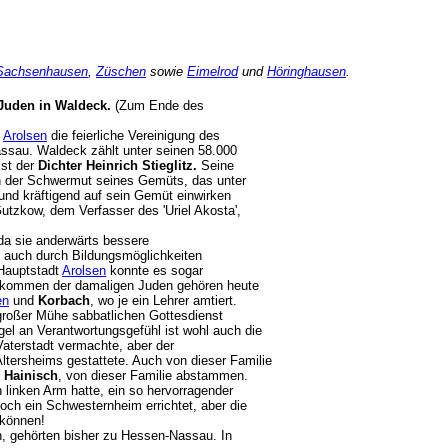
Sachsenhausen
,
Züschen
sowie
Eimelrod
und
Höringhausen
.
Juden in Waldeck.
(Zum Ende des
n
Arolsen
die feierliche Vereinigung des
assau. Waldeck zählt unter seinen 58.000
ist der
Dichter Heinrich Stieglitz.
Seine
hn der Schwermut seines Gemüts, das unter
 und kräftigend auf sein Gemüt einwirken
utzkow, dem Verfasser des 'Uriel Akosta',
 da sie anderwärts bessere
, auch durch Bildungsmöglichkeiten
 Hauptstadt
Arolsen
konnte es sogar
chkommen der damaligen Juden gehören heute
en
und
Korbach
, wo je ein Lehrer amtiert.
 großer Mühe sabbatlichen Gottesdienst
gel an Verantwortungsgefühl ist wohl auch die
terstadt vermachte, aber der
ltersheims gestattete. Auch von dieser Familie
 Hainisch
, von dieser Familie abstammen.
n linken Arm hatte, ein so hervorragender
ch ein Schwesternheim errichtet, aber die
n können!
 gehörten bisher zu Hessen-Nassau. In