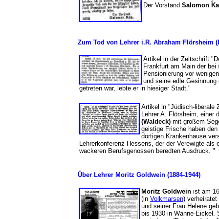
Der Vorstand
Salomon Ka
Zum Tod von Lehrer i.R. Abraham Flörsheim (b
Artikel in der Zeitschrift "
Frankfurt am Main der be
Pensionierung vor wenigen 
und seine edle Gesinnung 
getreten war, lebte er in hiesiger Stadt."
Artikel in "Jüdisch-liberale
Lehrer A. Flörsheim, einer
(Waldeck)
mit großem Sege
geistige Frische haben den 
dortigen Krankenhause vers
Lehrerkonferenz Hessens, der der Verewigte als e
wackeren Berufsgenossen beredten Ausdruck. "
Über Lehrer Moritz Goldwein (1884-1944)
Moritz Goldwein
ist am 16
(in
Volkmarsen
) verheiratet
und seiner Frau Helene geb
bis 1930 in Wanne-Eickel. 