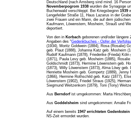
Deutschland (nach Arnsberg sind mind. 16 Persone
Novemberpogrom 1938
wurden die Synagoge und
Buchenwald verschleppt. Bei Kriegsbeginn
1939
w
Lengefelder Straße 11, Haus Lazarus in der Grab
zwei Frauen und ein Mann, die auf dem jüdischen
Kaufmann, Löwenstern, Mosheim, Strauß und Weitz
deportiert.
Von den in
Korbach
geborenen und/oder längere 
Angaben des "
Gedenkbuches - Opfer der Verfolgun
(1934), Moritz Goldwein (1884), Rosa (Rosalie) G
geb. Plaut (1888), Johanna Katz geb. Mosheim (18
Rudolf Kaufmann (1878), Friederike (Frieda) Köl
(1871), Paula Levy geb. Mosheim (1885), Rosalie 
Goldschmidt (1873), Hermine Löwenstern geb. Hor
(1873), Willy Löwenstern (1873), Alma Löwy geb.
Henriette Mosheim geb. Gompertz (1889), Jenny 
(1866), Hermine Rothschild geb. Katz (1877), Els
Löwenstern (1902), Friedel Straus (1925), Herman
Siegmund Weitzenkorn (1879), Toni (Tony) Weitz
Aus
Berndorf
ist umgekommen: Marta Hirschberg 
Aus
Goddelsheim
sind umgekommen: Amalie Fra
Auf einem bereits
1947 errichteten Gedenkstein
NS-Zeit ermordet wurden.