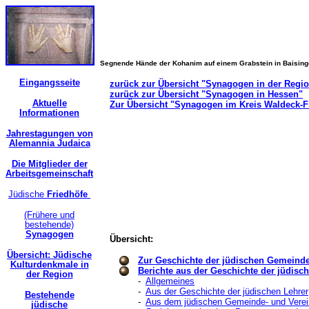
Segnende Hände der Kohanim auf einem Grabstein in Baisin
Eingangsseite
zurück zur Übersicht "Synagogen in der Regi
zurück zur Übersicht "Synagogen in Hessen"
Aktuelle
Zur Übersicht "Synagogen im Kreis Waldeck-
Informationen
Jahrestagungen von
Alemannia Judaica
Die Mitglieder der
Arbeitsgemeinschaft
Jüdische
Friedhöfe
(Frühere und
bestehende)
Synagogen
Übersicht:
Übersicht: Jüdische
Zur Geschichte der jüdischen Gemeind
Kulturdenkmale in
Berichte aus der Geschichte der jüdis
der Region
-
Allgemeines
-
Aus der Geschichte der jüdischen Lehrer
Bestehende
-
Aus dem jüdischen Gemeinde- und Verei
jüdische