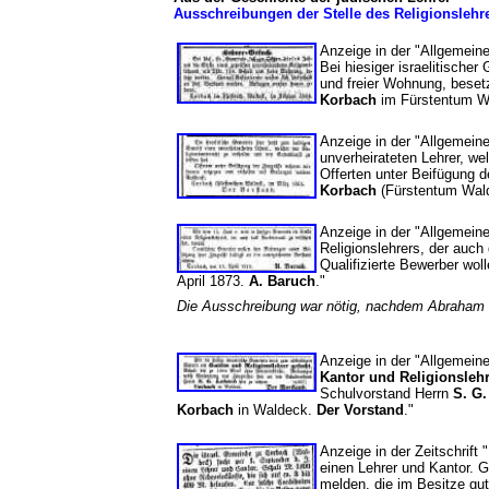
Ausschreibungen der Stelle des Religionslehre
Anzeige in der "Allgemei
Bei hiesiger israelitische
und freier Wohnung, beset
Korbach
im Fürstentum W
Anzeige in der "Allgemei
unverheirateten Lehrer, we
Offerten unter Beifügung 
Korbach
(Fürstentum Wal
Anzeige in der "Allgemein
Religionslehrers, der auc
Qualifizierte Bewerber wol
April 1873.
A. Baruch
."
Die Ausschreibung war nötig, nachdem Abraham
Anzeige in der "Allgemei
Kantor und Religionsleh
Schulvorstand Herrn
S. G.
Korbach
in Waldeck.
Der Vorstand
."
Anzeige in der Zeitschrift 
einen Lehrer und Kantor. G
melden, die im Besitze gu