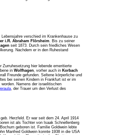
80. Lebensjahre verschied im Krankenhause zu
er i.R. Abraham Flörsheim
. Bis zu seiner
hagen
seit 1873. Durch sein friedliches Wesen
völkerung. Nachdem er in den Ruhestand
er Zurruhesetzung hier lebende emeritierte
rbene in
Wolfhagen
, vorher auch in
Korbach
all Freunde gefunden. Seltene körperliche und
es bei seinen Kindern in Frankfurt ist er im
t worden. Namens der israelitischen
eraula
, der Trauer um den Verlust des
b. Herzfeld. Er war seit dem 24. April 1914
boren ist als Tochter von Isaak Schnellenberg
 Bochum geboren ist. Familie Goldwein lebte
ohn Manfred Goldwein konnte 1938 in die USA