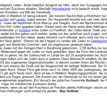
religiöses Leben. Beide bedürfen dringend der Hilfe, damit ihre Synagogen nic
 reichen Zuschuss erhalten. Weshalb
Höringhausen
nicht bedacht wurde, fragt 
ein Einsehen und hilft der Gemeinde.
uden in Waldeck ist wenig bekannt. Die meisten Nachrichten schlummern noch 
üschen
und
Landau
Juden wohnen. Die Hauptstadt besteht erst seit zwei Jahrh
itz, sowie der berühmten Ärzte Marcus und Stieglitz. Auch die Nachkommen
on früh Juden gegeben haben. Darauf weist der Name eines alten Adelsgesch
 Windmühle' zu
Korbach
einen Juden zu Frankfurt, den Juden dieser Stadt und 
, weder mit ihm gehen noch stehen, weder mit ihm sprechen noch singen, nic
handlungen mit ihm haben, weder heimlich noch offenbar, auch nicht mit ihm 
 ein Haus gehen.' Ebenso tat der Freigraf zu Landau alle Juden zu
Gelnhause
iligen und heimlichen Gerichte', weil sie ungehorsam gewesen wären.
ie Juden mit den Femgerichten in Berührung gekommen. 1738 durften sie nur
 Widerstand gegen die Juden so stark geworden, dass der Fürst den Landst
ief zu geben, bis die Judenschaft im Lande bis auf 20 ausgestorben sei. Auc
kungen haben sich die Juden doch in anderen Orten Wohnrecht erhalten. An de
814 das sogenannte Organisationsedikt. In diesem wurden ihnen alle Rechte der
 sich seitens der Stadt und der Bürgerschaft ein heftiger Widerstand. Der Für
ürgern durch. Dieser Fürst gab ihnen auch im Jahre 1834 das Judengesetz, d
 Es gilt auch heute noch, denn es war in Waldeck Regierungsgrundsatz, die J
aber von Segen gewesen. Der Austritt aus der Gemeinde ist nur mit einem gleic
gengemeinde angehören. Ein Versuch der jüdischen Gemeinde
Korbach
, der 
 sogar mit militärischer Exekution drohte.
nken, wenn sie auf den Anschluss an Preußen allerlei Hoffnungen setzen und h
 ihren Hoffnungen nicht enttäuscht werden.
Max Gottlieb
."