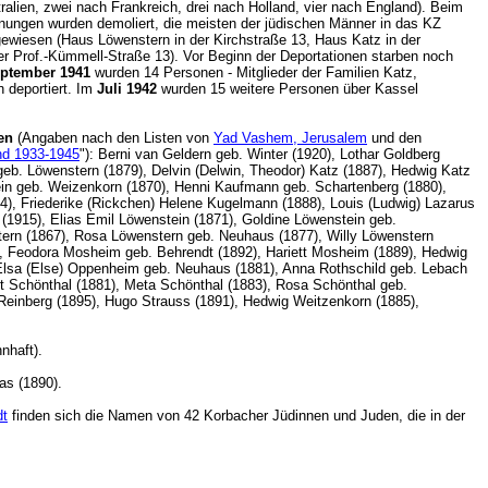
alien, zwei nach Frankreich, drei nach Holland, vier nach England). Beim
ungen wurden demoliert, die meisten der jüdischen Männer in das KZ
ewiesen (Haus Löwenstern in der Kirchstraße 13, Haus Katz in der
 Prof.-Kümmell-Straße 13). Vor Beginn der Deportationen starben noch
eptember 1941
wurden 14 Personen - Mitglieder der Familien Katz,
 deportiert. Im
Juli 1942
wurden 15 weitere Personen über Kassel
en
(Angaben nach den Listen von
Yad Vashem, Jerusalem
und den
and 1933-1945
"): Berni van Geldern geb. Winter (1920), Lothar Goldberg
geb. Löwenstern (1879), Delvin (Delwin, Theodor) Katz (1887), Hedwig Katz
tein geb. Weizenkorn (1870), Henni Kaufmann geb. Schartenberg (1880),
4), Friederike (Rickchen) Helene Kugelmann (1888), Louis (Ludwig) Lazarus
(1915), Elias Emil Löwenstein (1871), Goldine Löwenstein geb.
tern (1867), Rosa Löwenstern geb. Neuhaus (1877), Willy Löwenstern
, Feodora Mosheim geb. Behrendt (1892), Hariett Mosheim (1889), Hedwig
Elsa (Else) Oppenheim geb. Neuhaus (1881), Anna Rothschild geb. Lebach
rt Schönthal (1881), Meta Schönthal (1883), Rosa Schönthal geb.
 Reinberg (1895), Hugo Strauss (1891), Hedwig Weitzenkorn (1885),
hnhaft).
Haas (1890).
dt
finden sich die Namen von 42 Korbacher Jüdinnen und Juden, die in der