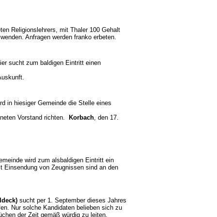
eten Religionslehrers, mit Thaler 100 Gehalt
d wenden. Anfragen werden franko erbeten.
ier sucht zum baldigen Eintritt einen
 Auskunft.
rd in hiesiger Gemeinde die Stelle eines
chneten Vorstand richten.
Korbach
, den 17.
Gemeinde wird zum alsbaldigen Eintritt ein
st Einsendung von Zeugnissen sind an den
ldeck)
sucht per 1. September dieses Jahres
fen. Nur solche Kandidaten belieben sich zu
rüchen der Zeit gemäß würdig zu leiten.