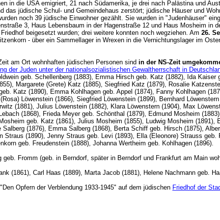
n in die USA emigriert, 21 nach Südamerika, je drei nach Palästina und Austr
 das jüdische Schul- und Gemeindehaus zerstört; jüdische Häuser und Wohn
urden noch 39 jüdische Einwohner gezählt. Sie wurden in "Judenhäuser" eing
enstraße 3, Haus Lebensbaum in der Hagenstraße 12 und Haus Mosheim in der
 Friedhof beigesetzt wurden; drei weitere konnten noch wegziehen. Am
26. S
enkorn - über ein Sammellager in Wrexen in die Vernichtungslager im Osten
Zeit am Ort wohnhaften jüdischen Personen sind
in der NS-Zeit umgekomm
g der Juden unter der nationalsozialistischen Gewaltherrschaft in Deutschl
oldwein geb. Schellenberg (1883), Emma Hirsch geb. Katz (1882), Ida Kaiser 
55), Margarete (Grete) Katz (1885), Siegfried Katz (1879), Rosalie Katzens
n geb. Katz (1890), Emma Kohlhagen geb. Appel (1874), Fanny Kohlhagen (187
(Rosa) Löwenstein (1866), Siegfried Löwenstein (1899), Bernhard Löwenstern 
witz (1881), Julius Löwenstein (1882), Klara Löwenstern (1904), Max Löwens
 Lebach (1868), Frieda Meyer geb. Schönthal (1879), Edmund Mosheim (1883)
Mosheim geb. Katz (1861), Julius Mosheim (1855), Ludwig Mosheim (1891), 
e Salberg (1876), Emma Salberg (1868), Berta Schiff geb. Hirsch (1875), Albe
n Straus (1890), Jenny Straus geb. Levi (1893), Ella (Eleonore) Strauss geb.
enkorn geb. Freudenstein (1888), Johanna Wertheim geb. Kohlhagen (1896).
geb. Fromm (geb. in Berndorf, später in Berndorf und Frankfurt am Main wo
nk (1861), Carl Haas (1889), Marta Jacob (1881), Helene Nachmann geb. 
"Den Opfern der Verblendung 1933-1945" auf dem jüdischen
Friedhof der Sta