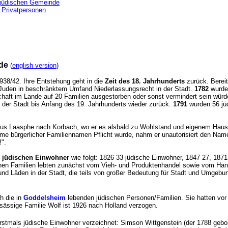
 jüdischen Gemeinde
 Privatpersonen
de
(
english version
)
938/42. Ihre Entstehung geht in die
Zeit des 18. Jahrhunderts
zurück. Berei
 Juden in beschränktem Umfand Niederlassungsrecht in der Stadt.
1782
wurden
chaft im Lande auf 20 Familien ausgestorben oder sonst vermindert sein würde
n der Stadt bis Anfang des 19. Jahrhunderts wieder zurück.
1791
wurden 56 jüd
 Laasphe nach Korbach, wo er es alsbald zu Wohlstand und eigenem Hausbe
hme bürgerlicher Familiennamen Pflicht wurde, nahm er unautorisiert den Na
ht!".
r jüdischen Einwohner
wie folgt: 1826 33 jüdische Einwohner, 1847 27, 187
hen Familien lebten zunächst vom Vieh- und Produktenhandel sowie vom Handel
und Läden in der Stadt, die teils von großer Bedeutung für Stadt und Umgeb
h die in
Goddelsheim
lebenden jüdischen Personen/Familien. Sie hatten vor
ansässige Familie Wolf ist 1926 nach Holland verzogen.
rstmals jüdische Einwohner verzeichnet: Simson Wittgenstein (der 1788 geb