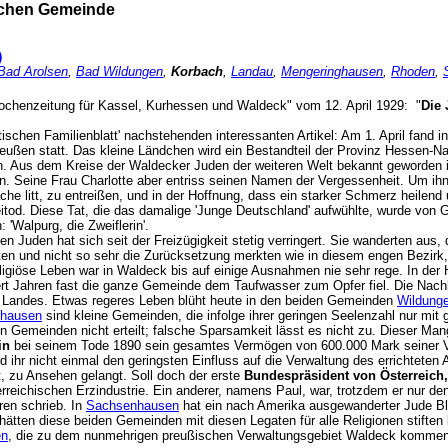
ischen Gemeinde
)
Bad Arolsen
,
Bad Wildungen
,
Korbach
,
Landau
,
Mengeringhausen
,
Rhoden
,
Wochenzeitung für Kassel, Kurhessen und Waldeck" vom 12. April 1929: "
Die 
ischen Familienblatt' nachstehenden interessanten Artikel: Am 1. April fand i
eußen statt. Das kleine Ländchen wird ein Bestandteil der Provinz Hessen-N
. Aus dem Kreise der Waldecker Juden der weiteren Welt bekannt geworden 
n. Seine Frau Charlotte aber entriss seinen Namen der Vergessenheit. Um i
he litt, zu entreißen, und in der Hoffnung, dass ein starker Schmerz heilend
itod. Diese Tat, die das damalige 'Junge Deutschland' aufwühlte, wurde von G
 'Walpurg, die Zweiflerin'.
n Juden hat sich seit der Freizügigkeit stetig verringert. Sie wanderten aus,
ten und nicht so sehr die Zurücksetzung merkten wie in diesem engen Bezirk
ligiöse Leben war in Waldeck bis auf einige Ausnahmen nie sehr rege. In der
rt Jahren fast die ganze Gemeinde dem Taufwasser zum Opfer fiel. Die Na
s Landes. Etwas regeres Leben blüht heute in den beiden Gemeinden
Wildung
hausen
sind kleine Gemeinden, die infolge ihrer geringen Seelenzahl nur mit
en Gemeinden nicht erteilt; falsche Sparsamkeit lässt es nicht zu. Dieser Man
in
bei seinem Tode 1890 sein gesamtes Vermögen von 600.000 Mark seiner Va
hr nicht einmal den geringsten Einfluss auf die Verwaltung des errichteten A
t, zu Ansehen gelangt. Soll doch der erste
Bundespräsident von Österreich,
erreichischen Erzindustrie. Ein anderer, namens Paul, war, trotzdem er nur de
uren schrieb. In
Sachsenhausen
hat ein nach Amerika ausgewanderter Jude Blo
tten diese beiden Gemeinden mit diesen Legaten für alle Religionen stifte
en
, die zu dem nunmehrigen preußischen Verwaltungsgebiet Waldeck kommen,