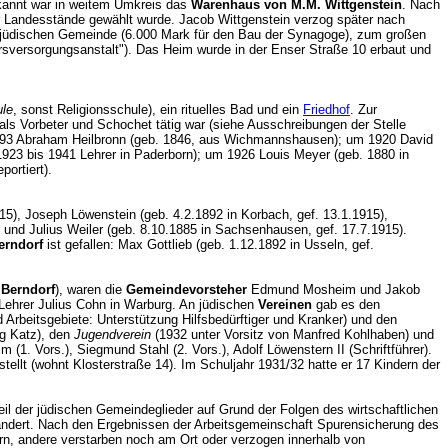
ekannt war in weitem Umkreis das
Warenhaus von M.M. Wittgenstein
. Nach
 Landesstände gewählt wurde. Jacob Wittgenstein verzog später nach
er jüdischen Gemeinde (6.000 Mark für den Bau der Synagoge), zum großen
ltersversorgungsanstalt"). Das Heim wurde in der Enser Straße 10 erbaut und
ule
, sonst Religionsschule), ein rituelles Bad und ein
Friedhof
. Zur
 als Vorbeter und Schochet tätig war (siehe Ausschreibungen der Stelle
893 Abraham Heilbronn (geb. 1846, aus Wichmannshausen); um 1920 David
923 bis 1941 Lehrer in Paderborn); um 1926 Louis Meyer (geb. 1880 in
portiert).
15), Joseph Löwenstein (geb. 4.2.1892 in Korbach, gef. 13.1.1915),
) und Julius Weiler (geb. 8.10.1885 in Sachsenhausen, gef. 17.7.1915).
erndorf
ist gefallen: Max Gottlieb (geb. 1.12.1892 in Usseln, gef.
n
Berndorf
), waren die
Gemeindevorsteher
Edmund Mosheim und Jakob
 Lehrer Julius Cohn in Warburg. An jüdischen
Vereinen
gab es den
Arbeitsgebiete: Unterstützung Hilfsbedürftiger und Kranker) und den
ig Katz), den
Jugendverein
(1932 unter Vorsitz von Manfred Kohlhaben) und
. Vors.), Siegmund Stahl (2. Vors.), Adolf Löwenstern II (Schriftführer).
lt (wohnt Klosterstraße 14). Im Schuljahr 1931/32 hatte er 17 Kindern der
il der jüdischen Gemeindeglieder auf Grund der Folgen des wirtschaftlichen
ndert. Nach den Ergebnissen der Arbeitsgemeinschaft Spurensicherung des
 andere verstarben noch am Ort oder verzogen innerhalb von