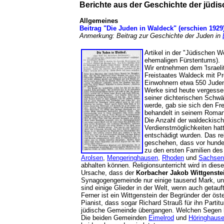
Berichte aus der Geschichte der jüd
Allgemeines
Beitrag "Die Juden in Waldeck" (erschien 1929
Anmerkung: Beitrag zur Geschichte der Juden in
Artikel in der "Jüdischen 
ehemaligen Fürstentums).
Wir entnehmen dem 'Israelit
Freistaates Waldeck mit Pr
Einwohnern etwa 550 Juden
Werke sind heute vergesse
seiner dichterischen Schwäc
werde, gab sie sich den Fre
behandelt in seinem Roman:
Die Anzahl der waldeckische
Verdienstmöglichkeiten hat
entschädigt wurden. Das re
geschehen, dass vor hunde
zu den ersten Familien de
Arolsen
,
Mengeringhausen
,
Rhoden
und
Sachsen
abhalten können. Religionsunterricht wird in dies
Ursache, dass der
Korbacher
Jakob Wittgenste
Synagogengemeinde nur einige tausend Mark, und i
sind einige Glieder in der Welt, wenn auch getauf
Ferner ist ein Wittgenstein der Begründer der öst
Pianist, dass sogar Richard Strauß für ihn Partit
jüdische Gemeinde übergangen. Welchen Segen hä
Die beiden Gemeinden
Eimelrod
und
Höringhaus