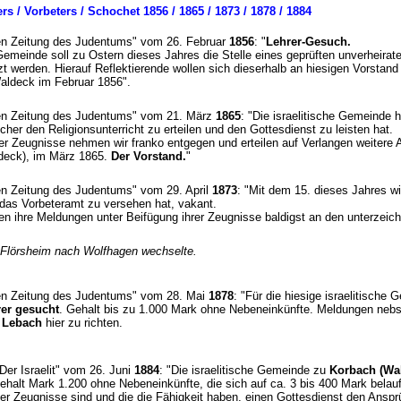
rs / Vorbeters / Schochet 1856 / 1865 / 1873 / 1878 / 1884
nen Zeitung des Judentums" vom 26. Februar
1856
: "
Lehrer-Gesuch.
r Gemeinde soll zu Ostern dieses Jahres die Stelle eines geprüften unverheirat
zt werden. Hierauf Reflektierende wollen sich dieserhalb an hiesigen Vorstan
aldeck im Februar 1856".
nen Zeitung des Judentums" vom 21. März
1865
: "Die israelitische Gemeinde h
lcher den Religionsunterricht zu erteilen und den Gottesdienst zu leisten hat.
der Zeugnisse nehmen wir franko entgegen und erteilen auf Verlangen weitere
deck), im März 1865.
Der Vorstand.
"
en Zeitung des Judentums" vom 29. April
1873
: "Mit dem 15. dieses Jahres wi
h das Vorbeteramt zu versehen hat, vakant.
len ihre Meldungen unter Beifügung ihrer Zeugnisse baldigst an den unterzei
 Flörsheim nach Wolfhagen wechselte.
nen Zeitung des Judentums" vom 28. Mai
1878
: "Für die hiesige israelitische 
rer gesucht
. Gehalt bis zu 1.000 Mark ohne Nebeneinkünfte. Meldungen neb
 Lebach
hier zu richten.
"Der Israelit" vom 26. Juni
1884
: "Die israelitische Gemeinde zu
Korbach (Wa
ehalt Mark 1.200 ohne Nebeneinkünfte, die sich auf ca. 3 bis 400 Mark belau
ter Zeugnisse sind und die die Fähigkeit haben, einen Gottesdienst den Ansp