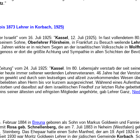
tz
."
is 1873 Lehrer in Korbach, 1925)
Der Israelit" vom 16. Juli 1925: "
Kassel
, 12. Juli (1925). In fast vollendetem 
i seinem Sohne,
Oberlehrer Flörsheim
, in Frankfurt zu Besuch weilende
Lehr
Jahren wirkte er in reichem Segen an der israelitischen Volksschule in
Wolf
genoss er dort die größte Achtung und Sympathie in allen Schichten der Be
 Zeitung" vom 24. Juli 1925: "
Kassel
. Im 80. Lebensjahr verstarb der seit sein
 der heute immer seltener werdenden Lehrerveteranen. 46 Jahre hat der Versto
n gewirkt und durch sein leutseliges und allzeit zuvorkommendes Wesen über
beliebten alten Herrn bis vor kurzem ausgezeichnet. Während eines Aufenthalt
torben und daselbst auf dem israelitischen Friedhof zur letzten Ruhe gebette
ins seiner ältesten und eifrigsten Mitglieder angehörte, gab Lehrer Ganz,
Nied
. Februar 1884 in
Breuna
geboren als Sohn von Markus Goldwein und Fannie ge
 mit
Rosa geb. Schnellenberg,
die am 7. Juli 1883 in Neheim (Westfalen) ge
. Steinberg. Das Ehepaar hatte einen Sohn Manfred, der am 19. April 1924 in
Seit 1930 war Moritz Goldwein Lehrer in der jüdischen Gemeinde
Korbach
. S