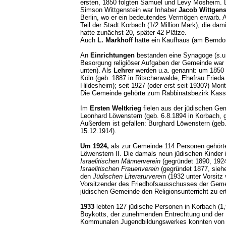
ersten, 1850 folgten Samuel und Levy Mosheim. D
Simson Wittgenstein war Inhaber
Jacob Wittgens
Berlin, wo er ein bedeutendes Vermögen erwarb. 
Teil der Stadt Korbach (1/2 Million Mark), die da
hatte zunächst 20, später 42 Plätze.
Auch
L. Markhoff
hatte ein Kaufhaus (am Berndo
An
Einrichtungen
bestanden eine Synagoge (s.u.
Besorgung religiöser Aufgaben der Gemeinde war -
unten). Als
Lehrer
werden u.a. genannt: um 1850 
Köln (geb. 1887 in Ritschenwalde, Ehefrau Fried
Hildesheim); seit 1927 (oder erst seit 1930?) Mor
Die Gemeinde gehörte zum Rabbinatsbezirk Kas
Im
Ersten Weltkrieg
fielen aus der jüdischen Ge
Leonhard Löwenstern (geb. 6.8.1894 in Korbach, g
Außerdem ist gefallen: Burghard Löwenstern (geb
15.12.1914).
Um 1924,
als zur Gemeinde 114 Personen gehörte
Löwenstern II. Die damals neun jüdischen Kinder i
Israelitischen
Männerverein
(gegründet 1890, 1924
Israelitischen
Frauenverein
(gegründet 1877, sieh
den
Jüdischen Literaturverei
n (1932 unter Vorsit
Vorsitzender des Friedhofsausschusses der Gemei
jüdischen Gemeinde den Religionsunterricht zu
1933
lebten 127 jüdische Personen in Korbach (1,
Boykotts, der zunehmenden Entrechtung und der 
Kommunalen Jugendbildungswerkes konnten von 1