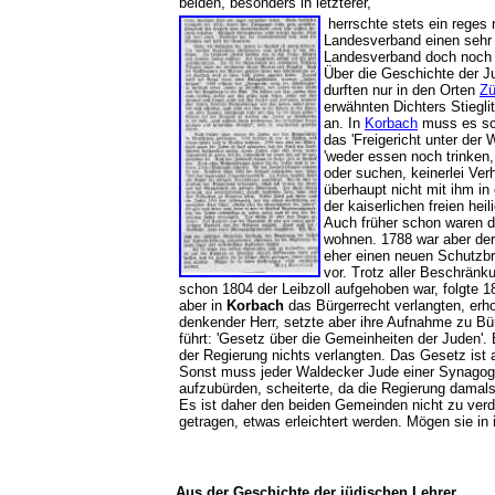
beiden, besonders in letzterer,
herrschte stets ein reges 
Landesverband einen sehr
Landesverband doch noch 
Über die Geschichte der J
durften nur in den Orten
Z
erwähnten Dichters Stiegl
an. In
Korbach
muss es sch
das 'Freigericht unter der
'weder essen noch trinken
oder suchen, keinerlei Ver
überhaupt nicht mit ihm in
der kaiserlichen freien he
Auch früher schon waren d
wohnen. 1788 war aber der
eher einen neuen Schutzbr
vor. Trotz aller Beschrän
schon 1804 der Leibzoll aufgehoben war, folgte 1
aber in
Korbach
das Bürgerrecht verlangten, erhob
denkender Herr, setzte aber ihre Aufnahme zu B
führt: 'Gesetz über die Gemeinheiten der Juden'.
der Regierung nichts verlangten. Das Gesetz ist 
Sonst muss jeder Waldecker Jude einer Synago
aufzubürden, scheiterte, da die Regierung damals
Es ist daher den beiden Gemeinden nicht zu verde
getragen, etwas erleichtert werden. Mögen sie in
Aus der Geschichte der jüdischen Lehrer