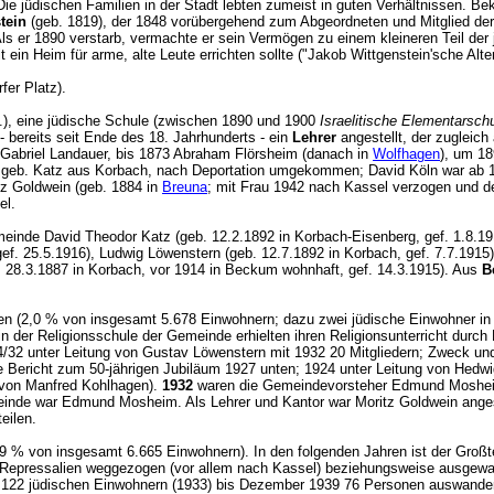
ie jüdischen Familien in der Stadt lebten zumeist in guten Verhältnissen. B
tein
(geb. 1819), der 1848 vorübergehend zum Abgeordneten und Mitglied der
Als er 1890 verstarb, vermachte er sein Vermögen zu einem kleineren Teil d
mit ein Heim für arme, alte Leute errichten sollte ("Jakob Wittgenstein'sche A
rfer Platz).
), eine jüdische Schule (zwischen 1890 und 1900
Israelitische Elementarsch
 bereits seit Ende des 18. Jahrhunderts - ein
Lehrer
angestellt, der zugleich
Gabriel Landauer, bis 1873 Abraham Flörsheim (danach in
Wolfhagen
), um 1
a geb. Katz aus Korbach, nach Deportation umgekommen; David Köln war ab 1
itz Goldwein (geb. 1884 in
Breuna
; mit Frau 1942 nach Kassel verzogen und de
sel.
meinde David Theodor Katz (geb. 12.2.1892 in Korbach-Eisenberg, gef. 1.8.19
ef. 25.5.1916), Ludwig Löwenstern (geb. 12.7.1892 in Korbach, gef. 7.7.1915
. 28.3.1887 in Korbach, vor 1914 in Beckum wohnhaft, gef. 14.3.1915). Aus
B
n (2,0 % von insgesamt 5.678 Einwohnern; dazu zwei jüdische Einwohner i
n der Religionsschule der Gemeinde erhielten ihren Religionsunterricht durch
/32 unter Leitung von Gustav Löwenstern mit 1932 20 Mitgliedern; Zweck und 
e Bericht zum 50-jährigen Jubiläum 1927 unten; 1924 unter Leitung von Hedw
z von Manfred Kohlhagen).
1932
waren die Gemeindevorsteher Edmund Mosheim (1
nde war Edmund Mosheim. Als Lehrer und Kantor war Moritz Goldwein angestel
 erteilen.
9 % von insgesamt 6.665 Einwohnern). In den folgenden Jahren ist der Großte
Repressalien weggezogen (vor allem nach Kassel) beziehungsweise ausgewa
22 jüdischen Einwohnern (1933) bis Dezember 1939 76 Personen auswandern,