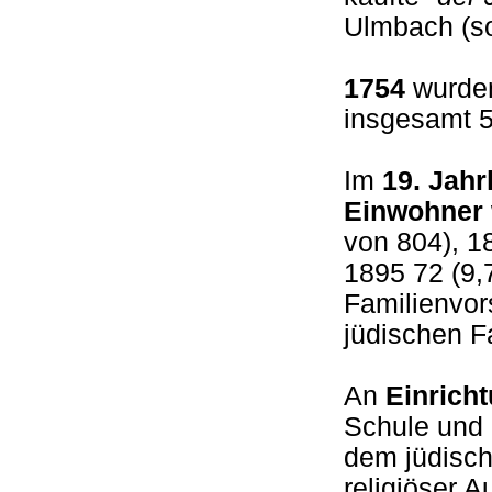
Ulmbach (s
1754
wurden
insgesamt 
Im
19. Jah
Einwohner
von 804), 1
1895 72 (9,
Familienvor
jüdischen 
An
Einrich
Schule und 
dem jüdisc
religiöser 