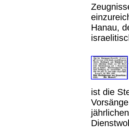
Zeugniss
einzurei
Hanau, de
israeliti
ist die St
Vorsänge
jährliche
Dienstwo