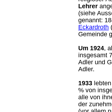
Lehrer
anges
(siehe Auss
genannt: 1
Eckardroth
(
Gemeinde g
Um 1924
, 
insgesamt 7
Adler und G
Adler.
1933
lebten
% von insge
alle von ih
der zunehm
(vor allem 