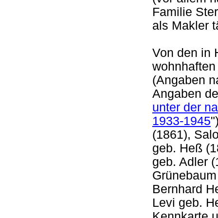
Familie Ster
als Makler 
Von den in 
wohnhaften
(Angaben n
Angaben de
unter der n
1933-1945
"
(1861), Sal
geb. Heß (1
geb. Adler 
Grünebaum g
Bernhard He
Levi geb. H
Kennkarte u