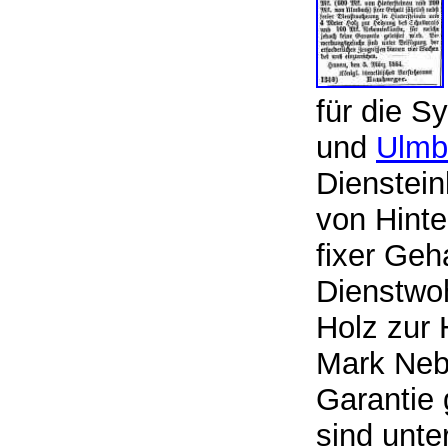
für die 
und
Ulmb
Dienstei
von Hint
fixer Geha
Dienstwoh
Holz zur 
Mark Nebe
Garantie 
sind unte