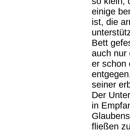
so klein,
einige be
ist, die 
unterstüt
Bett gefe
auch nur 
er schon 
entgegen,
seiner e
Der Unter
in Empfan
Glaubensg
fließen z