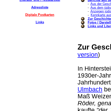
Berichte aus d
-
Aus der Gesch
Adressliste
-
Aus dem jüdi
-
Anzeigen jüdi
Digitale Postkarten
-
Kennkarte aus
Zur Geschicht
Links
Fotos / Darste
Links und Liter
Zur Gesc
version
)
In Hinterst
1930er-Jahre
Jahrhundert
Ulmbach
ber
Maß Weizen
Röder, gena
kaufte
"der 