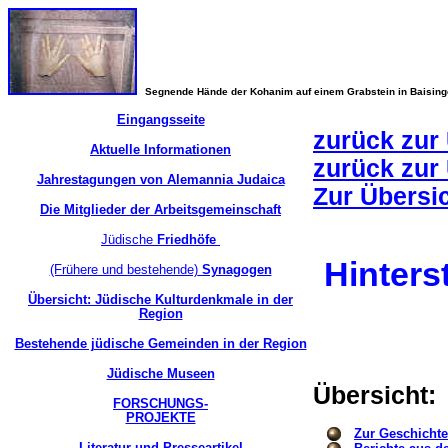
Segnende Hände der Kohanim auf einem Grabstein in Baisin
Eingangsseite
zurück zur
Aktuelle Informationen
zurück zur
Jahrestagungen von Alemannia Judaica
Zur Übersi
Die Mitglieder der Arbeitsgemeinschaft
Jüdische
Friedhöfe
Hinters
(Frühere und bestehende)
Synagogen
Übersicht: Jüdische Kulturdenkmale in der
Region
Bestehende jüdische Gemeinden in der Region
Jüdische Museen
Übersicht:
FORSCHUNGS-
PROJEKTE
Zur Geschicht
Literatur und Presseartikel