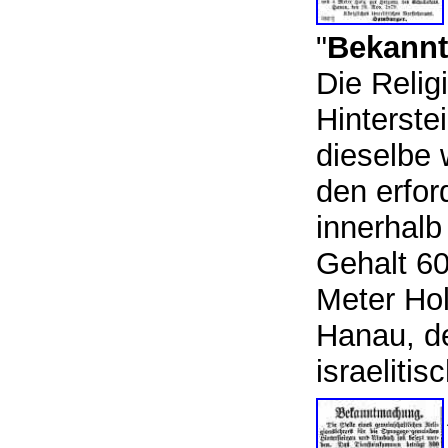
"
Bekann
Die Relig
Hinterste
dieselbe 
den erfor
innerhalb
Gehalt 60
Meter Hol
Hanau, d
israeliti