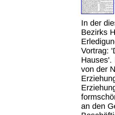
In der di
Bezirks H
Erledigun
Vortrag: 
Hauses'. 
von der N
Erziehung
Erziehung
formschön
an den Ge