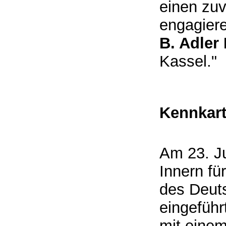
einen zu
engagier
B. Adler 
Kassel.
Kennkart
Am 23. J
Innern f
des Deut
eingeführ
mit eine