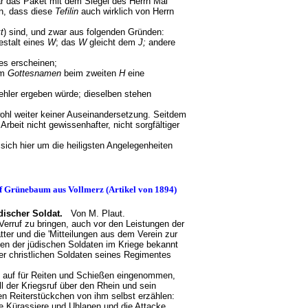
ar das Paket mit dem Siegel des Herrn Mai
nn, dass diese
Tefilin
auch wirklich von Herrn
t
) sind, und zwar aus folgenden Gründen:
estalt eines
W
; das
W
gleicht dem
J;
andere
es erscheinen;
im
Gottesnamen
beim zweiten
H
eine
Fehler ergeben würde; dieselben stehen
ohl weiter keiner Auseinandersetzung. Seitdem
Arbeit nicht gewissenhafter, nicht sorgfältiger
t sich hier um die heiligsten Angelegenheiten
olf Grünebaum aus Vollmerz (Artikel von 1894)
üdischer Soldat.
Von M. Plaut.
Verruf zu bringen, auch vor den Leistungen der
ter und die 'Mitteilungen aus dem Verein zur
ten der jüdischen Soldaten im Kriege bekannt
der christlichen Soldaten seines Regimentes
 auf für Reiten und Schießen eingenommen,
l der Kriegsruf über den Rhein und sein
en Reiterstückchen von ihm selbst erzählen:
e Kürassiere und Uhlanen und die Attacke