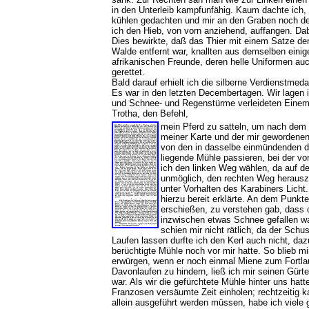
in den Unterleib kampfunfähig. Kaum dachte ich, 
kühlen gedachten und mir an den Graben noch de
ich den Hieb, von vorn anziehend, auffangen. Da
Dies bewirkte, daß das Thier mit einem Satze den
Walde entfernt war, knallten aus demselben einig
afrikanischen Freunde, deren helle Uniformen auc
gerettet.
Bald darauf erhielt ich die silberne Verdienstmeda
Es war in den letzten Decembertagen. Wir lagen i
und Schnee- und Regenstürme verleideten Einem je
Trotha, den Befehl,
mein Pferd zu satteln, um nach dem 
meiner Karte und der mir gewordenen 
von den in dasselbe einmündenden d
liegende Mühle passieren, bei der vor
ich den linken Weg wählen, da auf de
unmöglich, den rechten Weg herauszuf
unter Vorhalten des Karabiners Licht
hierzu bereit erklärte. An dem Punkt
erschießen, zu verstehen gab, dass d
inzwischen etwas Schnee gefallen wa
schien mir nicht rätlich, da der Schu
Laufen lassen durfte ich den Kerl auch nicht, da
berüchtigte Mühle noch vor mir hatte. So blieb mi
erwürgen, wenn er noch einmal Miene zum Fortlau
Davonlaufen zu hindern, ließ ich mir seinen Gürt
war. Als wir die gefürchtete Mühle hinter uns hat
Franzosen versäumte Zeit einholen; rechtzeitig 
allein ausgeführt werden müssen, habe ich viele