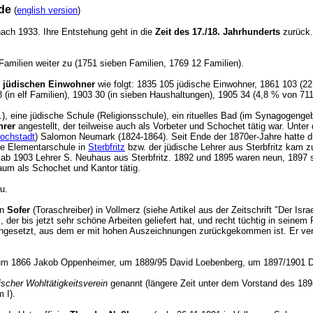
de
(
english version
)
ach 1933. Ihre Entstehung geht in die
Zeit des 17./18. Jahrhunderts
zurück
Familien weiter zu (1751 sieben Familien, 1769 12 Familien).
r jüdischen Einwohner
wie folgt: 1835 105 jüdische Einwohner, 1861 103 (2
48 (in elf Familien), 1903 30 (in sieben Haushaltungen), 1905 34 (4,8 % von 
, eine jüdische Schule (Religionsschule), ein rituelles Bad (im Synagogeng
hrer
angestellt, der teilweise auch als Vorbeter und Schochet tätig war. Unter 
ochstadt
) Salomon Neumark (1824-1864). Seit Ende der 1870er-Jahre hatte d
che Elementarschule in
Sterbfritz
bzw. der jüdische Lehrer aus Sterbfritz kam z
 ab 1903 Lehrer S. Neuhaus aus Sterbfritz. 1892 und 1895 waren neun, 1897 se
um als Schochet und Kantor tätig.
Hanau.
en
Sofer
(Toraschreiber) in Vollmerz (siehe Artikel aus der Zeitschrift "Der Israe
, der bis jetzt sehr schöne Arbeiten geliefert hat, und recht tüchtig in sein
ingesetzt, aus dem er mit hohen Auszeichnungen zurückgekommen ist. Er verz
m 1866 Jakob Oppenheimer, um 1889/95 David Loebenberg, um 1897/1901 Dav
tischer Wohltätigkeitsverein
genannt (längere Zeit unter dem Vorstand des 189
 I).