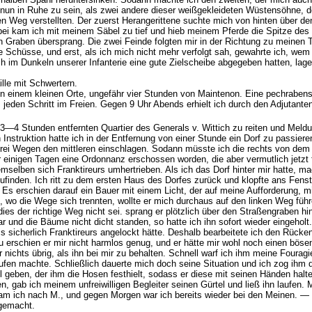
nun in Ruhe zu sein, als zwei andere dieser weißgekleideten Wüstensöhne, de
n Weg verstellten. Der zuerst Herangerittene suchte mich von hinten über 
bei kam ich mit meinem Säbel zu tief und hieb meinem Pferde die Spitze des 
 Graben übersprang. Die zwei Feinde folgten mir in der Richtung zu meinen T
e Schüsse, und erst, als ich mich nicht mehr verfolgt sah, gewahrte ich, wem
h im Dunkeln unserer Infanterie eine gute Zielscheibe abgegeben hatten, lag
ille mit Schwertern.
n einem kleinen Orte, ungefähr vier Stunden von Maintenon. Eine pech­rabens
den Schritt im Freien. Gegen 9 Uhr Abends erhielt ich durch den Adjutanten 
3—4 Stunden entfernten Quartier des Generals v. Wittich zu reiten und Meld
Instruktion hatte ich in der Entfernung von einer Stunde ein Dorf zu passier
rei Wegen den mittleren einschlagen. Sodann müsste ich die rechts von dem
 einigen Tagen eine Ordonnanz erschossen worden, die aber vermutlich jetzt fr
mselben sich Franktireurs umhertrieben. Als ich das Dorf hinter mir hatte, m
inden. Ich ritt zu dem ersten Haus des Dorfes zurück und klopfte ans Fenste
. Es erschien darauf ein Bauer mit einem Licht, der auf meine Aufforderung,
e, wo die Wege sich trennten, wollte er mich durchaus auf den linken Weg führ
ies der richtige Weg nicht sei. sprang er plötzlich über den Straßengraben h
r und die Bäume nicht dicht standen, so hatte ich ihn sofort wieder eingeho
ss sicherlich Franktireurs angelockt hätte. Deshalb bearbeitete ich den Rücke
zu erschien er mir nicht harmlos genug, und er hätte mir wohl noch einen böse
r nichts übrig, als ihn bei mir zu behalten. Schnell warf ich ihm meine Fourag
fen machte. Schließlich dauerte mich doch seine Situation und ich zog ihm
el geben, der ihm die Hosen festhielt, sodass er diese mit seinen Händen hal
ten, gab ich meinem unfreiwilligen Begleiter seinen Gürtel und ließ ihn laufen
kam ich nach M., und gegen Morgen war ich bereits wieder bei den Meinen. — S
 gemacht.