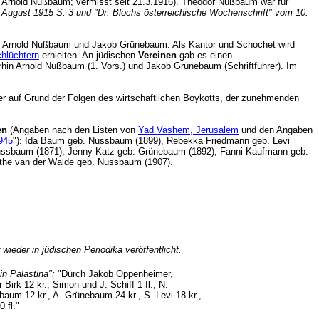
n Arnold Nußbaum; vermisst seit 21.3.1916). Theodor Nußbaum war für
6. August 1915 S. 3 und "Dr. Blochs österreichische Wochenschrift" vom 10.
r Arnold Nußbaum und Jakob Grünebaum. Als Kantor und Schochet wird
hlüchtern
erhielten. An jüdischen
Vereinen
gab es einen
hin Arnold Nußbaum (1. Vors.) und Jakob Grünebaum (Schriftführer). Im
der auf Grund der Folgen des wirtschaftlichen Boykotts, der zunehmenden
en
(Angaben nach den Listen von
Yad Vashem, Jerusalem
und den Angaben
1945
"): Ida Baum geb. Nussbaum (1899), Rebekka Friedmann geb. Levi
Nussbaum (1871), Jenny Katz geb. Grünebaum (1892), Fanni Kaufmann geb.
, Käthe van der Walde geb. Nussbaum (1907).
der in jüdischen Periodika veröffentlicht.
in Palästina":
"Durch Jakob Oppenheimer,
rk 12 kr., Simon und J. Schiff 1 fl., N.
baum 12 kr., A. Grünebaum 24 kr., S. Levi 18 kr.,
 10 fl."