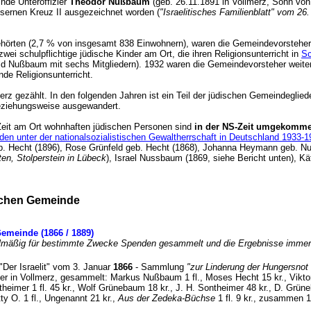
nde Unteroffizier
Theodor Nußbaum
(geb. 26.11.1891 in Vollmerz, Sohn vo
isernen Kreuz II ausgezeichnet worden (
"Israelitisches Familienblatt" vom 2
ehörten (2,7 % von insgesamt 838 Einwohnern), waren die Gemeindevorstehe
 schulpflichtige jüdische Kinder am Ort, die ihren Religionsunterricht in
Sc
ld Nußbaum mit sechs Mitgliedern). 1932 waren die Gemeindevorsteher weiter
einde Religionsunterricht.
rz gezählt. In den folgenden Jahren ist ein Teil der jüdischen Gemeindeglie
beziehungsweise ausgewandert.
Zeit am Ort wohnhaften jüdischen Personen sind
in der NS-Zeit umgekomm
en unter der nationalsozialistischen Gewaltherrschaft in Deutschland 1933-
geb. Hecht (1896), Rose Grünfeld geb. Hecht (1868), Johanna Heymann geb. 
en, Stolperstein in Lübeck
), Israel Nussbaum (1869, siehe Bericht unten)
ischen Gemeinde
meinde (1866 / 1889)
mäßig für bestimmte Zwecke Spenden gesammelt und die Ergebnisse immer wie
t "Der Israelit" vom 3. Januar
1866
- Sammlung
"zur Linderung der Hungersnot 
 in Vollmerz, gesammelt: Markus Nußbaum 1 fl., Moses Hecht 15 kr., Viktor Bi
eimer 1 fl. 45 kr., Wolf Grünebaum 18 kr., J. H. Sontheimer 48 kr., D. Grüne
ty O. 1 fl., Ungenannt 21 kr.,
Aus der Zedeka-Büchse
1 fl. 9 kr., zusammen