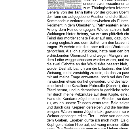
unserer zwei Escadronen au
zum Thüringischen Infante
General von der
Tann
hatte vor der großen Über
der Tann die aufgegebene Position und die Stadt
Kommandeur verloren und inzwischen als Führer d
Regiment in dem Obersten v.
Palmenstein
einen
Arteny dem Feinde entgegen. Wie es schien, hatte
Waldungen hinter
Arteny
, wo wir uns plötzlich e
Feind das mörderischste Feuer auf uns, dazu ging
sprang sogleich aus dem Sattel, um den braven ta
tragen. Er wehrte mir dies aber mit den Worten a
gehorchen. Als ich zurückkam, hatte man den bra
erdrückenden Übermacht und wegen Mangels an M
dem Leibe weggeschossen worden waren, und woll
die zwei Gehöfte an der Waldlisiére besetzt hiel
wurde. Deshalb bat ich um die Erlaubnis, den Befe
Weisung, recht vorsichtig zu sein, da das zu pas
mir auf meine Frage antwortete, noch sei das Dor
inzwischen etwas dunkel geworden, und deshalb g
eine feindliche Kavallerie-Patrouille (Spahis), di
Pferd herum, und in demselben Augenblicke schon 
mir durch meine Pelzmütze auf dem Kopfe, eine zw
Hand die Kandarenzügel meines Pferdes, so dass 
zu, wo ich unsere Truppen vermutete. Bald zeigt
und durch das Krepiren derselben und die hierdur
bringen. Wären meine Zügel intakt gewesen, so
Weimar gehöriges edles Tier — wäre von den arab
dem Graben. Ergeben durfte ich mich nicht. Es g
Kopf gerichteten Hieb auf, schwang meinen Säbel 
sank. Zur Rechten sah man wie zur Linken einen 