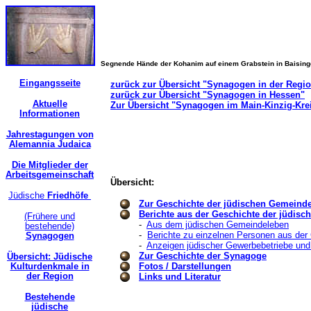
Segnende Hände der Kohanim auf einem Grabstein in Baisin
Eingangsseite
zurück zur Übersicht "Synagogen in der Regi
zurück zur Übersicht "Synagogen in Hessen"
Aktuelle
Zur Übersicht "Synagogen im Main-Kinzig-Kre
Informationen
Jahrestagungen von
Alemannia Judaica
Die Mitglieder der
Arbeitsgemeinschaft
Übersicht:
Jüdische
Friedhöfe
Zur Geschichte der jüdischen Gemeind
Berichte aus der Geschichte der jüdis
(Frühere und
-
Aus dem jüdischen Gemeindeleben
bestehende)
-
Berichte zu einzelnen Personen aus de
Synagogen
-
Anzeigen jüdischer Gewerbebetriebe und
Zur Geschichte der Synagoge
Übersicht: Jüdische
Kulturdenkmale in
Fotos / Darstellungen
der Region
Links und Literatur
Bestehende
jüdische