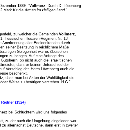
. Dezember
1889
: "
Vollmerz
. Durch D. Löbenberg:
2 Mark für die
Armen im Heiligen Land.
"
genfeld, zu welcher die Gemeinden
Vollmerz
,
m 1. Hessischen Husaren-Regiment Nr. 13
nde Anerkennung aller Edeldenkenden durch
ften seiner Besitzung in reichlichem Maße
derartigen Gelegenheit war es übersehen
ungen zu bringen. Auf eine Anfrage des
utsherrn, ob nicht auch die israelitischen
ttmeister, dass er keinen Unterschied der
 auf Vorschlag des Herrn Löwenberg auch die
 Weise beschenkt.
, dass man bei Akten der Wohltätigkeit die
chöner Weise zu betätigen verstehen. H.G."
n Redner (1924)
merz
bei Schlüchtern wird uns folgendes
t, zu der auch die Umgebung eingeladen war.
 zu allernächst Deutsche, dann erst in zweiter