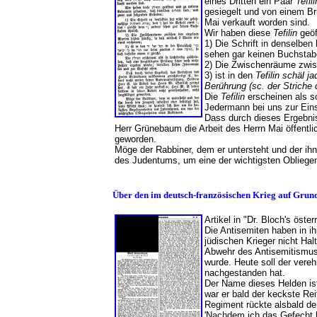
eines Dritten ein Paar
Tefili
gesiegelt und von einem Br
Mai verkauft worden sind.
Wir haben diese
Tefilin
geöf
1) Die Schrift in denselben
sehen gar keinen Buchstab
2) Die Zwischenräume zwisc
3) ist in den
Tefilin schäl j
Berührung
(sc. der Strich
Die
Tefilin
erscheinen als so
Jedermann bei uns zur Eins
Dass durch dieses Ergebnis
Herr Grünebaum die Arbeit des Herrn Mai öffentlich 
geworden.
Möge der Rabbiner, dem er untersteht und der ihn d
des Judentums, um eine der wichtigsten Obli
Über den im deutsch-französischen Krieg auf Grund
Artikel in "Dr. Bloch's öst
Die Antisemiten haben in ih
jüdischen Krieger nicht Ha
Abwehr des Antisemitismus'
wurde. Heute soll der vere
nachgestanden hat.
Der Name dieses Helden i
war er bald der keckste Re
Regiment rückte alsbald de
'Nachdem ich das Gefecht 