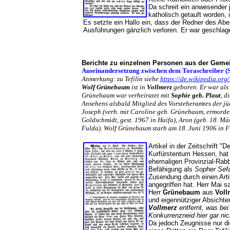
Da schreit ein anwesender 
katholisch getauft worden,
Es setzte ein Hallo ein, dass der Redner des Abe
Ausführungen gänzlich verloren. Er war geschl
Berichte zu einzelnen Personen aus der Geme
Auseinandersetzung zwischen dem Toraschreiber (
Anmerkung: zu Tefilin siehe
https://de.wikipedia.org/
Wolf Grünebaum
ist in
Vollmerz
geboren. Er war als 
Grünebaum war verheiratet mit
Sophie geb. Plaut
, d
Ansehens alsbald Mitglied des Vorsteheramtes der j
Joseph (verh. mit Caroline geb. Grünebaum, ermordet
Goldschmidt, gest. 1967 in Haifa), Aron (geb. 18. Mär
Fulda). Wolf Grünebaum starb am 18. Juni 1906 in 
Artikel in der Zeitschrift "D
Kurfürstentum Hessen, hat
ehemaligen Provinzial-Rab
Befähigung als
Sopher Sefa
Zusendung durch einen Arti
angegriffen hat. Herr Mai s
Herr
Grünebaum
aus
Voll
und eigennütziger Absichte
Vollmerz
entfernt, was be
Konkurrenzneid hier gar nic
Da jedoch Zeugnisse nur di