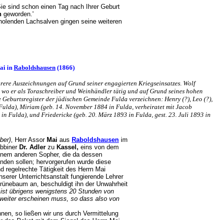
ie sind schon einen Tag nach Ihrer Geburt
h
geworden.'
rholenden Lachsalven gingen seine weiteren
ai in
Raboldshausen
(1866)
ehrere Auszeichnungen auf Grund seiner engagierten Kriegseinsatzes. Wolf
, wo er als Toraschreiber und Weinhändler tätig und auf Grund seines hohen
Geburtsregister der jüdischen Gemeinde Fulda verzeichnen: Henry (?), Leo (?),
Fulda), Miriam (geb. 14. November 1884 in Fulda, verheiratet mit Jacob
 in Fulda), und Friedericke (geb. 20. März 1893 in Fulda, gest. 23. Juli 1893 in
ber)
, Herr Assor
Mai
aus
Raboldshausen
im
abbiner
Dr. Adler
zu
Kassel,
eins von dem
inem anderen Sopher, die da dessen
den sollen; hervorgerufen wurde diese
d regelrechte Tätigkeit des Herrn Mai
nserer Unterrichtsanstalt fungierende Lehrer
Grünebaum an, beschuldigt ihn der Unwahrheit
ist übrigens wenigstens 20 Stunden von
weiter erscheinen muss, so dass also von
en, so ließen wir uns durch Vermittelung