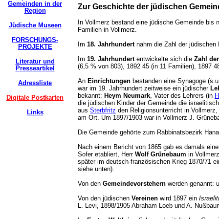
Gemeinden in der
Zur Geschichte der jüdischen Gemein
Region
In Vollmerz bestand eine jüdische Gemeinde bis n
Jüdische Museen
Familien in Vollmerz.
FORSCHUNGS-
Im
18. Jahrhundert
nahm die Zahl der jüdischen 
PROJEKTE
Im
19. Jahrhundert
entwickelte sich die
Zahl de
Literatur und
(6,5 % von 803), 1892 45 (in 11 Familien), 1897 
Presseartikel
An
Einrichtungen
bestanden eine Synagoge (s.u.)
Adressliste
war im 19. Jahrhundert zeitweise ein jüdischer
Le
bekannt:
Heym Neumark
, Vater des Lehrers (in
H
Digitale Postkarten
die jüdischen Kinder der Gemeinde die israelitis
aus
Sterbfritz
den Religionsunterricht in Vollmerz,
Links
am Ort. Um 1897/1903 war in Vollmerz J. Grüneba
Die Gemeinde gehörte zum Rabbinatsbezirk 
Nach einem Bericht von 1865 gab es damals ein
Sofer etabliert, Herr
Wolf Grünebaum
in Vollmerz
später im deutsch-französischen Krieg 1870/71 e
siehe unten).
Von den
Gemeindevorstehern
werden genannt: u
Von den jüdischen
Vereinen
wird 1897 ein
Israeli
L. Levi, 1898/1905 Abraham Loeb und A. Nußbaum