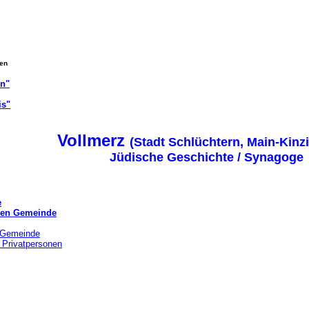
gen
on"
is"
Vollmerz
(Stadt Schlüchtern, Main-Kinzi
Jüdische Geschichte / Synagoge
e
chen Gemeinde
r Gemeinde
 Privatpersonen