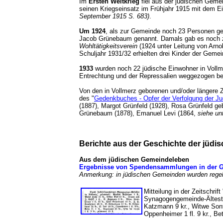
Im
Ersten Weltkrieg
fiel aus der jüdischen Gemei
seinen Kriegseinsatz im Frühjahr 1915 mit dem E
September 1915 S. 683)
.
Um 1924
, als zur Gemeinde noch 23 Personen g
Jacob Grünebaum genannt. Damals gab es noch zwei
Wohltätigkeitsverein
(1924 unter Leitung von Arno
Schuljahr 1931/32 erhielten drei Kinder der Gem
1933
wurden noch 22 jüdische Einwohner in Vollme
Entrechtung und der Repressalien weggezogen 
Von den in Vollmerz geborenen und/oder längere 
des "
Gedenkbuches - Opfer der Verfolgung der Jud
(1887), Margot Grünfeld (1928), Rosa Grünfeld 
Grünebaum (1878), Emanuel Levi (1864,
siehe unt
Berichte aus der Geschichte der jüd
Aus dem jüdischen Gemeindeleben
Ergebnisse von Spendensammlungen in der Ge
Anmerkung: in jüdischen Gemeinden wurden regel
Mitteilung in der Zeitschrif
Synagogengemeinde-Ältester
Katzmann 9 kr., Witwe Sonth
Oppenheimer 1 fl. 9 kr., Bet