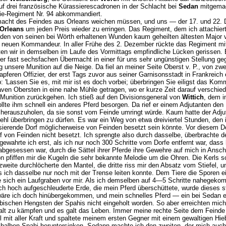
f drei französische Kürassierescadronen in der Schlacht bei
Sedan
mitgemac
rie-Regiment Nr. 94 abkommandiert.
macht des Feindes aus Orleans weichen müssen, und uns — der 17. und 22. D
Orleans
um jeden Preis wieder zu erringen. Das Regiment, dem ich attachiert
en von seinen bei Wörth erhaltenen Wunden kaum geheilten ältesten Major v
 neuen Kommandeur. In aller Frühe des 2. Dezember rückte das Regiment mit 
n wir in demselben im Laufe des Vormittags empfindliche Lücken gerissen. Er
iner fast sechsfachen Übermacht in einer für uns sehr ungünstigen Stellung ge
 unsere Munition auf die Neige. Da fiel an meiner Seite Oberst v. P., von z
pferen Offizier, der erst Tags zuvor aus seiner Garnisonsstadt in Frankreich
b: 'Lassen Sie es, mit mir ist es doch vorbei; überbringen Sie eiligst das K
ven Obersten in eine nahe Mühle getragen, wo er kurze Zeit darauf verschie
unition zurückgehen. Ich stieß auf den Divisionsgeneral von
Wittich
, dem i
te ihm schnell ein anderes Pferd besorgen. Da rief er einem Adjutanten den
t, herauszuholen, da sie sonst vom Feinde umringt würde. Kaum hatte der Adjut
hl überbringen zu dürfen. Es war ein Weg von etwa dreiviertel Stunden, den i
sierende Dorf möglicherweise von Feinden besetzt sein könnte. Vor diesem Do
f von Feinden nicht besetzt. Ich sprengte also durch dasselbe, überbrachte d
ewahrte ich erst, als ich nur noch 300 Schritte vom Dorfe entfernt war, das
e abgesessen war, durch die Sättel ihrer Pferde ihre Gewehre auf mich in Ansch
pfiffen mir die Kugeln die sehr bekannte Melodie um die Ohren. Die Kerls sc
eite durchlöcherte den Mantel, die dritte riss mir den Absatz vom Stiefel, u
ich dasselbe nur noch mit der Trense leiten konnte. Dem Tiere die Sporen ein
e sich ein Laufgraben vor mir. Als ich demselben auf 4—5 Schritte nahegeko
ch hoch aufgeschleuderte Erde, die mein Pferd überschüttete, wurde dieses s
 wäre ich doch hinübergekommen, und mein schnelles Pferd — ein bei Sedan
ischen Hengsten der Spahis nicht eingeholt worden. So aber erreichten mich
alt zu kämpfen und es galt das Leben. Immer meine rechte Seite dem Feinde 
mit aller Kraft und spaltete meinem ersten Gegner mit einem gewaltigen Hieb
halben Spahi heruntersinken. Sodann machte ich den zweiten, der mich auch