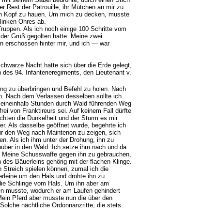
r Rest der Patrouille, ihr Mütchen an mir zu
den Kopf zu hauen. Um mich zu decken, musste
linken Ohres ab.
ruppen. Als ich noch einige 100 Schritte vom
 der Gruß gegolten hatte. Meine zwei
en erschossen hinter mir, und ich — war
chwarze Nacht hatte sich über die Erde gelegt,
des 94. Infanterieregiments, den Lieutenant v.
ung zu überbringen und Befehl zu holen. Nach
en. Nach dem Verlassen desselben sollte ich
 eineinhalb Stunden durch Wald führenden Weg
ei von Franktireurs sei. Auf keinem Fall dürfte
achten die Dunkelheit und der Sturm es mir
r. Als dasselbe geöffnet wurde, begehrte ich
 mir den Weg nach Maintenon zu zeigen, sich
en. Als ich ihm unter der Drohung, ihn zu
inüber in den Wald. Ich setze ihm nach und da
lt. Meine Schusswaffe gegen ihn zu gebrauchen,
n des Bäuerleins gehörig mit der flachen Klinge.
n Streich spielen können, zumal ich die
ierleine um den Hals und drohte ihn zu
 die Schlinge vom Hals. Um ihn aber am
ten musste, wodurch er am Laufen gehindert
. Mein Pferd aber musste nun die über den
olche nächtliche Ordonnanzritte, die stets