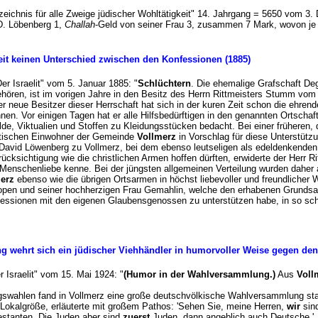
zeichnis für alle Zweige jüdischer Wohltätigkeit" 14. Jahrgang = 5650 vom 3
D. Löbenberg 1,
Challah
-Geld von seiner Frau 3, zusammen 7 Mark, wovon je 
eit keinen Unterschied zwischen den Konfessionen (1885)
"Der Israelit" vom 5. Januar 1885: "
Schlüchtern
. Die ehemalige Grafschaft De
hören, ist im vorigen Jahre in den Besitz des Herrn Rittmeisters Stumm vo
r neue Besitzer dieser Herrschaft hat sich in der kuren Zeit schon die ehre
nen. Vor einigen Tagen hat er alle Hilfsbedürftigen in den genannten Ortscha
e, Viktualien und Stoffen zu Kleidungsstücken bedacht. Bei einer früheren, 
litischen Einwohner der Gemeinde
Vollmerz
in Vorschlag für diese Unterstütz
avid Löwenberg zu Vollmerz, bei dem ebenso leutseligen als edeldenkenden G
ücksichtigung wie die christlichen Armen hoffen dürften, erwiderte der Herr Ri
 Menschenliebe kenne. Bei der jüngsten allgemeinen Verteilung wurden daher
erz
ebenso wie die übrigen Ortsarmen in höchst liebevoller und freundlicher
open und seiner hochherzigen Frau Gemahlin, welche den erhabenen Grundsatz
fessionen mit den eigenen Glaubensgenossen zu unterstützen habe, in so s
g wehrt sich ein jüdischer Viehhändler in humorvoller Weise gegen de
er Israelit" vom 15. Mai 1924: "
(Humor in der Wahlversammlung.)
Aus
Voll
swahlen fand in Vollmerz eine große deutschvölkische Wahlversammlung stat
 Lokalgröße, erläuterte mit großem Pathos: 'Sehen Sie, meine Herren,
wir
sind
estanten. Die Juden aber sind
zuerst
Juden, dann angeblich auch Deutsche.'