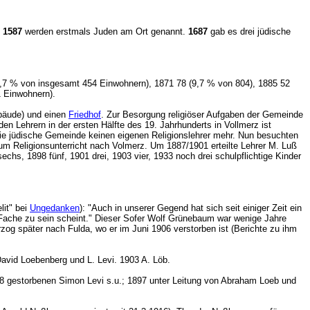
.
1587
werden erstmals Juden am Ort genannt.
1687
gab es drei jüdische
2,7 % von insgesamt 454 Einwohnern), 1871 78 (9,7 % von 804), 1885 52
711 Einwohnern).
ebäude) und einen
Friedhof
. Zur Besorgung religiöser Aufgaben der Gemeinde
den Lehrern in der ersten Hälfte des 19. Jahrhunderts in Vollmerz ist
ie jüdische Gemeinde keinen eigenen Religionslehrer mehr. Nun besuchten
um Religionsunterricht nach Volmerz. Um 1887/1901 erteilte Lehrer M. Luß
chs, 1898 fünf, 1901 drei, 1903 vier, 1933 noch drei schulpflichtige Kinder
lit" bei
Ungedanken
): "Auch in unserer Gegend hat sich seit einiger Zeit ein
em Fache zu sein scheint." Dieser Sofer Wolf Grünebaum war wenige Jahre
og später nach Fulda, wo er im Juni 1906 verstorben ist (Berichte zu ihm
id Loebenberg und L. Levi. 1903 A. Löb.
8 gestorbenen Simon Levi s.u.; 1897 unter Leitung von Abraham Loeb und