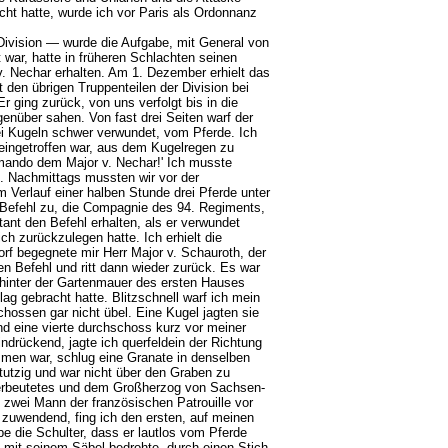
ht hatte, wurde ich vor Paris als Ordonnanz
ivision — wurde die Aufgabe, mit General von
 war, hatte in früheren Schlachten seinen
. Nechar erhalten. Am 1. Dezember erhielt das
den übrigen Truppenteilen der Division bei
 ging zurück, von uns verfolgt bis in die
genüber sahen. Von fast drei Seiten warf der
wei Kugeln schwer verwundet, vom Pferde. Ich
 eingetroffen war, aus dem Kugelregen zu
ommando dem Major v. Nechar!' Ich musste
d. Nachmittags mussten wir vor der
m Verlauf einer halben Stunde drei Pferde unter
 Befehl zu, die Compagnie des 94. Regiments,
ant den Befehl erhalten, als er verwundet
ch zurückzulegen hatte. Ich erhielt die
rf begegnete mir Herr Major v. Schauroth, der
en Befehl und ritt dann wieder zurück. Es war
s hinter der Gartenmauer des ersten Hauses
lag gebracht hatte. Blitzschnell warf ich mein
hossen gar nicht übel. Eine Kugel jagten sie
nd eine vierte durchschoss kurz vor meiner
drückend, jagte ich querfeldein der Richtung
mmen war, schlug eine Granate in denselben
tutzig und war nicht über den Graben zu
 erbeutetes und dem Großherzog von Sachsen-
 zwei Mann der französischen Patrouille vor
zuwendend, fing ich den ersten, auf meinen
e die Schulter, dass er lautlos vom Pferde
 mit seinem Säbel bedrohte, durch einen Stich