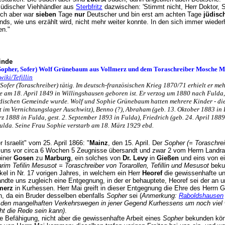
jüdischer Viehhändler aus
Sterbfritz
dazwischen: 'Stimmt nicht, Herr Doktor, S
 ich aber war
sieben
Tage
nur
Deutscher und bin erst am achten Tage
jüdisc
nds, wie uns erzählt wird, nicht mehr weiter konnte. In den sich immer wiede
agen."
inde
Sopher, Sofer) Wolf Grünebaum aus Vollmerz und dem Toraschreiber Mosche M
wiki/Tefillin
Sofer (Toraschreiber) tätig. Im deutsch-französischen Krieg 1870/71 erhielt er m
ie am 18. April 1849 in Willingshausen geboren ist. Er verzog um 1880 nach Fulda
üdischen Gemeinde wurde. Wolf und Sophie Grünebaum hatten mehrere Kinder - die 
 im Vernichtungslager Auschwitz), Benno (?), Abraham (geb. 13. Oktober 1883 in 
z 1888 in Fulda, gest. 2. September 1893 in Fulda), Friedrich (geb. 24. April 1889
Fulda. Seine Frau Sophie verstarb am 18. März 1929 ebd.
er Israelit" vom 25. April 1866: "
Mainz
, den 15. April. Der
Sopher (= Toraschrei
 uns vor circa 6 Wochen 5 Zeugnisse übersandt und zwar 2 vom Herrn Landr
biner
Gosen
zu
Marburg
, ein solches von
Dr. Levy
in
Gießen
und eins von e
rim Tefilin Mesusot = Toraschreiber von Torarollen, Tefillin und Mesusot
bekun
kel in Nr. 17 vorigen Jahres, in welchem ein Herr
Heoref
die gewissenhafte un
andte uns zugleich eine Entgegnung, in der er behauptete, Heoref sei der an u
merz
in Kurhessen. Herr Mai greift in dieser Entgegnung die Ehre des Herrn 
n, da ein Bruder desselben ebenfalls
Sopher
sei (
Anmerkung:
Raboldshausen
i den mangelhaften Verkehrswegen in jener Gegend Kurhessens um noch viel 
ht die Rede sein kann)
.
e Befähigung, nicht aber die gewissenhafte Arbeit eines
Sopher
bekunden könn