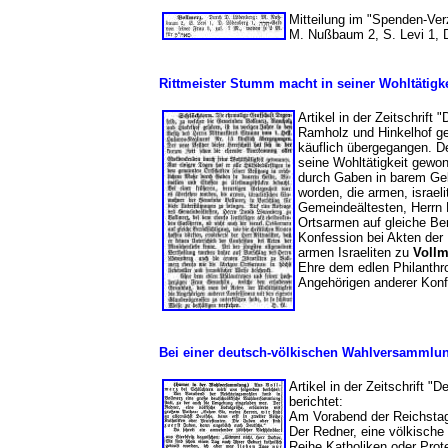
Mitteilung im "Spenden-Ver
M. Nußbaum 2, S. Levi 1, 
Rittmeister Stumm macht in seiner Wohltätigk
Artikel in der Zeitschrift 
Ramholz und Hinkelhof ge
käuflich übergegangen. De
seine Wohltätigkeit gewon
durch Gaben in barem Geld
worden, die armen, israe
Gemeindeältesten, Herrn D
Ortsarmen auf gleiche Ber
Konfession bei Akten der
armen Israeliten zu
Vollm
Ehre dem edlen Philanthr
Angehörigen anderer Kon
Bei einer deutsch-völkischen Wahlversammlun
Artikel in der Zeitschrift "D
berichtet:
Am Vorabend der Reichstag
Der Redner, eine völkische
Reihe Katholiken oder Prot