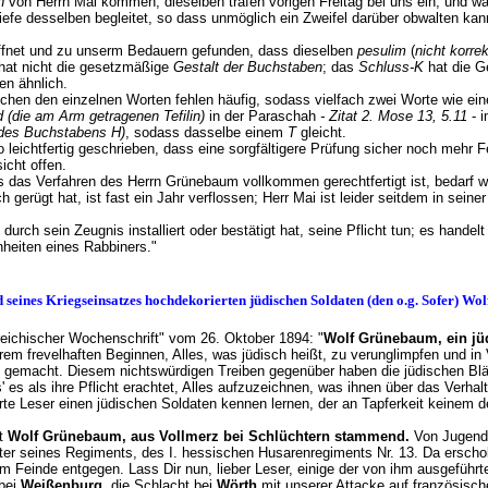
n
von Herrn Mai kommen; dieselben trafen vorigen Freitag bei uns ein, und w
iefe desselben begleitet, so dass unmöglich ein Zweifel darüber obwalten ka
fnet und zu unserm Bedauern gefunden, dass dieselben
pesulim
(
nicht korrek
 hat nicht die gesetzmäßige
Gestalt der Buchstaben
; das
Schluss-K
hat die G
en ähnlich.
hen den einzelnen Worten fehlen häufig, sodass vielfach zwei Worte wie ein
ad (die am Arm getragenen Tefilin)
in der Paraschah
- Zitat 2. Mose 13, 5.11
- 
e des Buchstabens H)
, sodass dasselbe einem
T
gleicht.
 leichtfertig geschrieben, dass eine sorgfältigere Prüfung sicher noch mehr 
icht offen.
 das Verfahren des Herrn Grünebaum vollkommen gerechtfertigt ist, bedarf w
gerügt hat, ist fast ein Jahr verflossen; Herr Mai ist leider seitdem in seiner 
urch sein Zeugnis installiert oder bestätigt hat, seine Pflicht tun; es handel
egenheiten eines Rabbiners."
 seines Kriegseinsatzes hochdekorierten jüdischen Soldaten (den o.g. Sofer) W
erreichischer Wochenschrift" vom 26. Oktober 1894: "
Wolf Grünebaum, ein j
rem frevelhaften Beginnen, Alles, was jüdisch heißt, zu verunglimpfen und in 
lt gemacht. Diesem nichtswürdigen Treiben gegenüber haben die jüdischen Blät
 es als ihre Pflicht erachtet, Alles aufzuzeichnen, was ihnen über das Verhal
hrte Leser einen jüdischen Soldaten kennen lernen, der an Tapferkeit keinem 
st
Wolf Grünebaum, aus Vollmerz bei Schlüchtern stammend.
Von Jugend
iter seines Regiments, des I. hessischen Husarenregiments Nr. 13. Da erschol
m Feinde entgegen. Lass Dir nun, lieber Leser, einige der von ihm ausgeführt
bei
Weißenburg
, die Schlacht bei
Wörth
mit unserer Attacke auf französisch