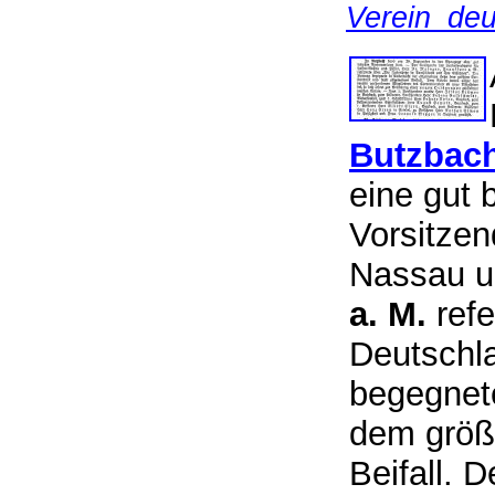
Verein_deu
Butzbac
eine gut
Vorsitze
Nassau u
a. M.
refe
Deutschla
begegnete
dem größ
Beifall. 