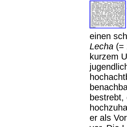
einen sch
Lecha
(= 
kurzem U
jugendlic
hochachtb
benachba
bestrebt,
hochzuha
er als Vo