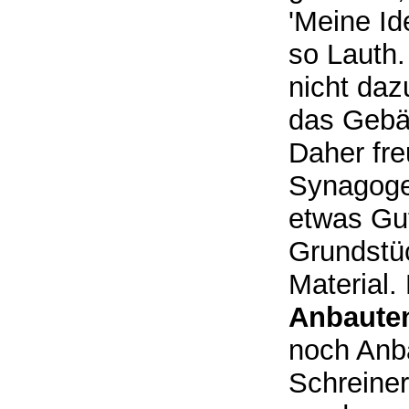
'Meine Id
so Lauth.
nicht daz
das Gebäu
Daher fre
Synagoge 
etwas Gut
Grundstüc
Material.
Anbauten
noch Anba
Schreiner