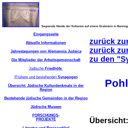
Segnende Hände der Kohanim auf einem Grabstein in Baisin
Eingangsseite
zurück zu
Aktuelle Informationen
zurück zu
Jahrestagungen von Alemannia Judaica
zu den "S
Die Mitglieder der Arbeitsgemeinschaft
Jüdische
Friedhöfe
(Frühere und bestehende)
Synagogen
Poh
Übersicht: Jüdische Kulturdenkmale in der
Region
Bestehende jüdische Gemeinden in der Region
Jüdische Museen
FORSCHUNGS-
Übersicht
PROJEKTE
Literatur und Presseartikel