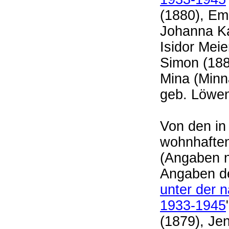
(1880), Em
Johanna Ka
Isidor Mei
Simon (188
Mina (Minn
geb. Löwen
Von den in
wohnhaften
(Angaben n
Angaben d
unter der n
1933-1945
(1879), Je