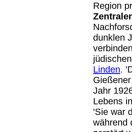
Region pr
Zentrale
Nachforsc
dunklen J
verbinden
jüdische
Linden
. 
Gießener 
Jahr 1926
Lebens in
'Sie war 
während 