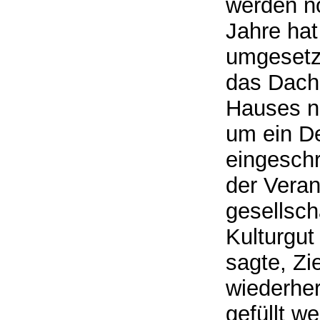
werden no
Jahre ha
umgesetzt
das Dach 
Hauses ni
um ein De
eingeschr
der Veran
gesellsch
Kulturgut
sagte, Zi
wiederher
gefüllt we