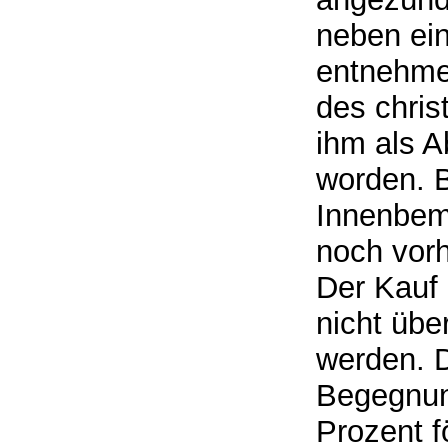
neben ein
entnehme
des chris
ihm als A
worden. B
Innenbem
noch vor
Der Kauf 
nicht übe
werden. 
Begegnung
Prozent f