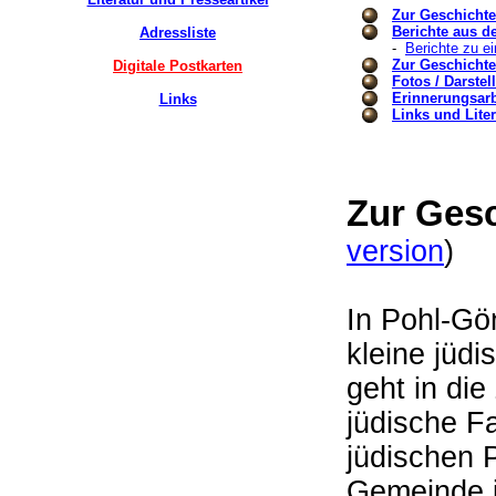
Zur Geschicht
Berichte aus d
Adressliste
-
Berichte zu e
Zur Geschicht
Digitale Postkarten
Fotos / Darste
Erinnerungsarbe
Links
Links und Liter
Zur Ges
version
In Pohl-Gö
kleine jüd
geht in die
jüdische F
jüdischen 
Gemeinde 