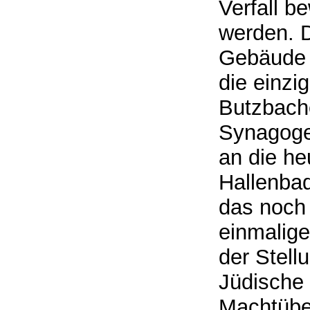
Verfall b
werden. D
Gebäude f
die einzi
Butzbache
Synagoge 
an die h
Hallenbad
das noch
einmalige
der Stell
Jüdische 
Machtüber