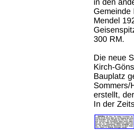
in den ande
Gemeinde E
Mendel 192
Geisenspit
300 RM.
Die neue S
Kirch-Göns 
Bauplatz g
Sommers/He
erstellt, d
In der Zeit