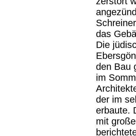
zerstört 
angezünde
Schreiner
das Gebä
Die jüdis
Ebersgön
den Bau 
im Somme
Architekt
der im se
erbaute.
mit große
berichtete