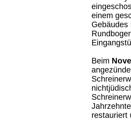
eingeschos
einem gesc
Gebäudes b
Rundbogenö
Eingangst
Beim
Nove
angezündet
Schreinerw
nichtjüdis
Schreinerw
Jahrzehnte
restaurier