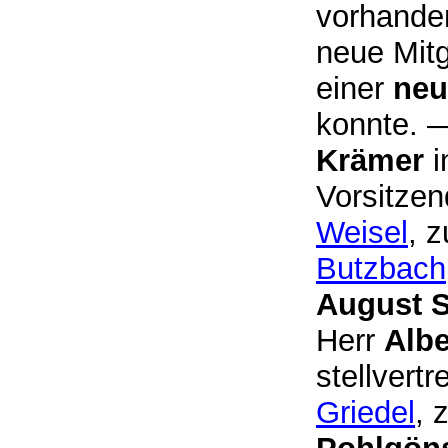
vorhanden
neue Mitg
einer
neu
konnte. 
Krämer
Vorsitze
Weisel
, 
Butzbach
August 
Herr
Albe
stellvert
Griedel
, 