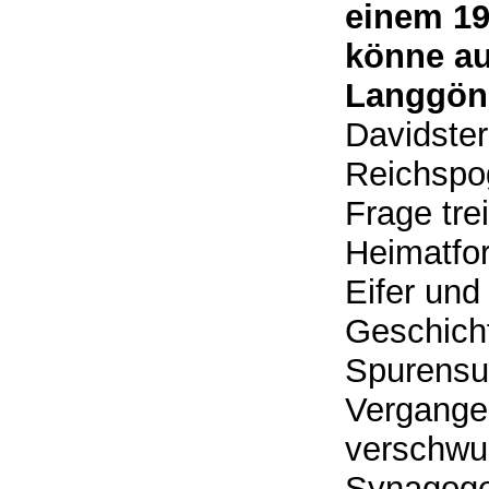
einem 19
könne au
Langgön
Davidster
Reichspo
Frage tr
Heimatfor
Eifer und
Geschicht
Spurensuc
Vergangen
verschwu
Synagoge