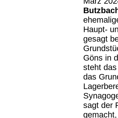
März 202
Butzbac
ehemalig
Haupt- u
gesagt be
Grundstü
Göns in d
steht das
das Grund
Lagerbere
Synagogen
sagt der
gemacht,