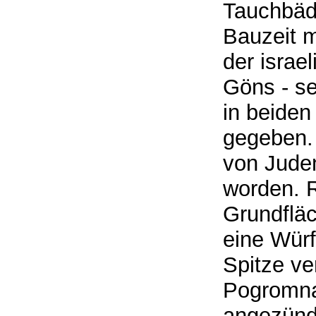
Tauchbäde
Bauzeit 
der israe
Göns - se
in beiden
gegeben.
von Jude
worden. R
Grundflä
eine Wür
Spitze ve
Pogromna
angezünd