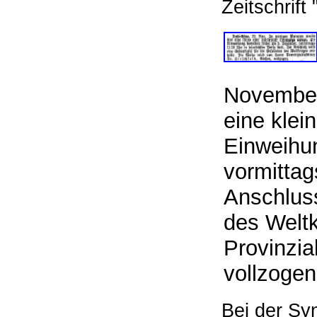
Zeitschrift 
November
eine klei
Einweihu
vormittag
Anschluss
des Weltk
Provinzia
vollzogen
Bei der Sy