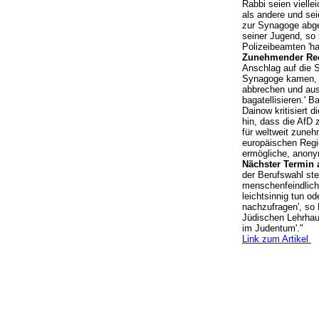
Rabbi seien vielle
als andere und sei
zur Synagoge abge
seiner Jugend, so 
Polizeibeamten 'ha
Zunehmender Rec
Anschlag auf die S
Synagoge kamen, we
abbrechen und ausw
bagatellisieren.' B
Dainow kritisiert 
hin, dass die AfD 
für weltweit zune
europäischen Regi
ermögliche, anonym
Nächster Termin 
der Berufswahl ste
menschenfeindlich
leichtsinnig tun o
nachzufragen', so
Jüdischen Lehrhau
im Judentum'."
Link zum Artikel