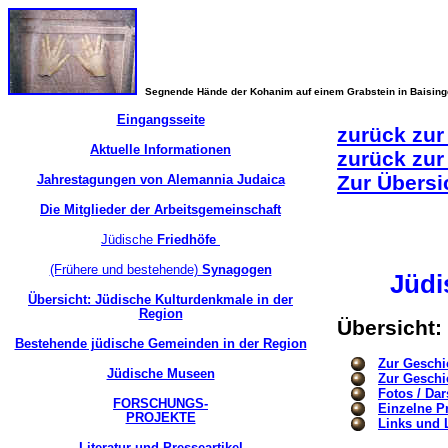
Segnende Hände der Kohanim auf einem Grabstein in Baisin
Eingangsseite
zurück zur
Aktuelle Informationen
zurück zur
Zur Übersi
Jahrestagungen von Alemannia Judaica
Die Mitglieder der Arbeitsgemeinschaft
Jüdische
Friedhöfe
(Frühere und bestehende)
Synagogen
Jüdi
Übersicht: Jüdische Kulturdenkmale in der
Region
Übersicht
Bestehende jüdische Gemeinden in der Region
Zur Geschi
Jüdische Museen
Zur Geschi
Fotos / Dar
FORSCHUNGS-
Einzelne P
PROJEKTE
Links und L
Literatur und Presseartikel