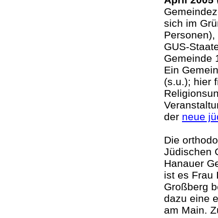
Gemeindeze
sich im Grü
Personen),
GUS-Staaten
Gemeinde 1
Ein Gemein
(s.u.); hie
Religionsunt
Veranstaltu
der
neue jü
Die orthod
Jüdischen 
Hanauer Ge
ist es Frau
Großberg b
dazu eine 
am Main. Z