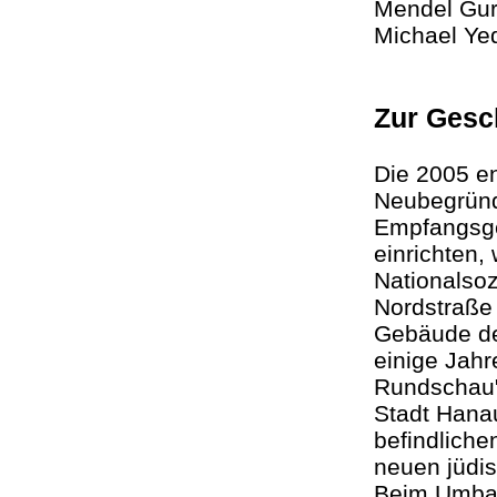
Mendel Gur
Michael Ye
Zur Gesc
Die 2005 e
Neubegrün
Empfangsge
einrichten
Nationalsoz
Nordstraße 
Gebäude de
einige Jahr
Rundschau"
Stadt Hanau
befindlich
neuen jüdis
Beim Umbau 