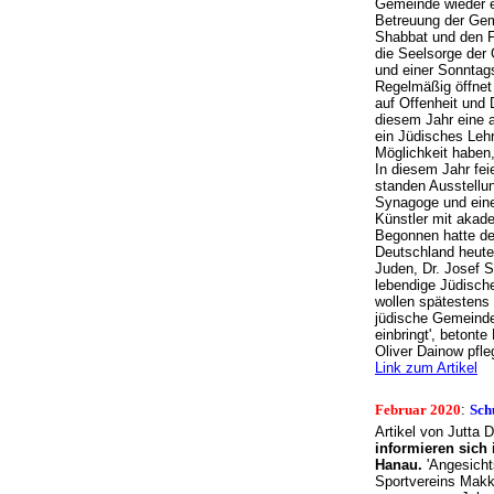
Gemeinde wieder ei
Betreuung der Gem
Shabbat und den F
die Seelsorge der
und einer Sonntags
Regelmäßig öffnet 
auf Offenheit und 
diesem Jahr eine a
ein Jüdisches Lehr
Möglichkeit haben,
In diesem Jahr fe
standen Ausstellu
Synagoge und eine
Künstler mit akad
Begonnen hatte der
Deutschland heute'
Juden, Dr. Josef S
lebendige Jüdisch
wollen spätestens 
jüdische Gemeinde 
einbringt', betont
Oliver Dainow pfleg
Link zum Artikel
Februar 2020
:
Sch
Artikel von Jutta 
informieren sich
Hanau.
'Angesicht
Sportvereins Makka