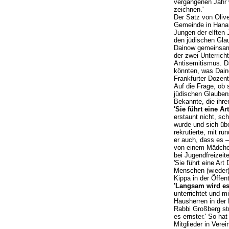
vergangenen Jahr w
zeichnen.'
Der Satz von Oliv
Gemeinde in Hanau
Jungen der elften
den jüdischen Glau
Dainow gemeinsam
der zwei Unterric
Antisemitismus. Da
könnten, was Dain
Frankfurter Dozent
Auf die Frage, ob
jüdischen Glaubens
Bekannte, die ihre
'Sie führt eine A
erstaunt nicht, sc
wurde und sich üb
rekrutierte, mit r
er auch, dass es –
von einem Mädchen
bei Jugendfreizeit
'Sie führt eine Ar
Menschen (wieder)
Kippa in der Öffent
'Langsam wird es
unterrichtet und m
Hausherren in der 
Rabbi Großberg st
es ernster.' So ha
Mitglieder in Vere