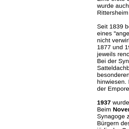
wurde auch
Rittershei
Seit 1839 
eines "ang
nicht verwi
1877 und 1
jeweils reno
Bei der Sy
Satteldachb
besonderen
hinwiesen. 
der Empore 
1937
wurde
Beim
Nove
Synagoge z
Bürgern de