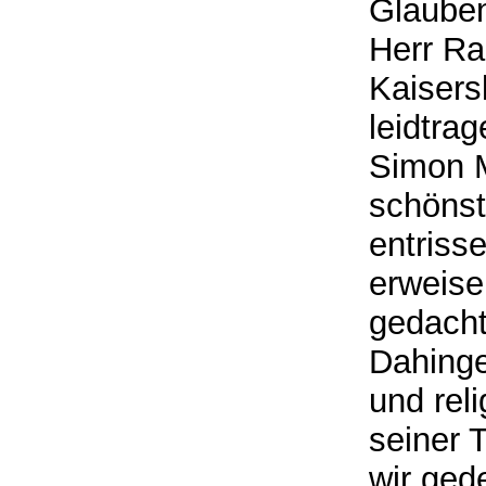
Glauben
Herr Ra
Kaisers
leidtra
Simon M
schönst
entriss
erweise
gedacht
Dahinge
und rel
seiner 
wir ged