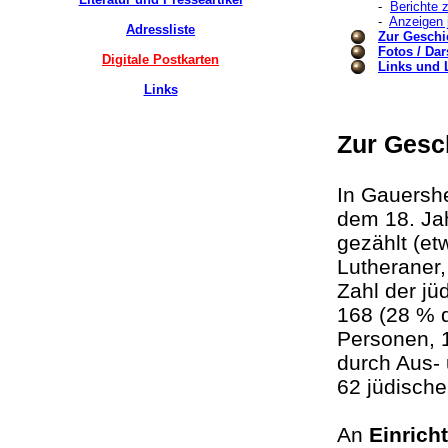
-
Berichte 
-
Anzeigen 
Adressliste
Zur Geschi
Fotos / Dar
Digitale Postkarten
Links und 
Links
Zur Gesc
In Gauershe
dem 18. Ja
gezählt (e
Lutheraner,
Zahl der jü
168 (28 % 
Personen, 
durch Aus-
62 jüdisch
An
Einrich