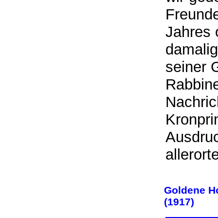
Freunde
Jahres o
damalig
seiner 
Rabbine
Nachric
Kronpri
Ausdruc
alleror
Goldene Ho
(1917)