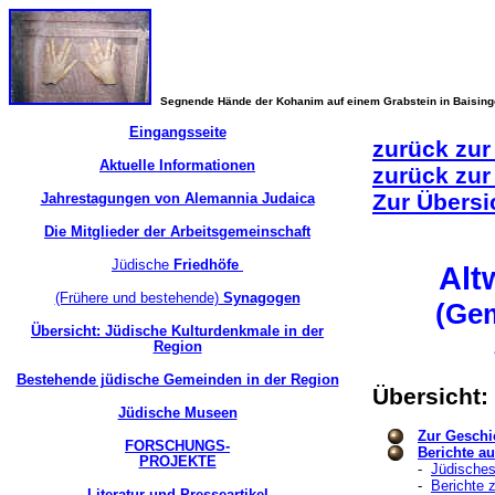
Segnende Hände der Kohanim auf einem Grabstein in Baisin
Eingangsseite
zurück zur
Aktuelle Informationen
zurück zur
Zur Übersi
Jahrestagungen von Alemannia Judaica
Die Mitglieder der Arbeitsgemeinschaft
Jüdische
Friedhöfe
Alt
(Frühere und bestehende)
Synagogen
(Gem
Übersicht: Jüdische Kulturdenkmale in der
Region
Bestehende jüdische Gemeinden in der Region
Übersicht:
Jüdische Museen
Zur Geschi
FORSCHUNGS-
Berichte a
PROJEKTE
-
Jüdisches
-
Berichte 
Literatur und Presseartikel