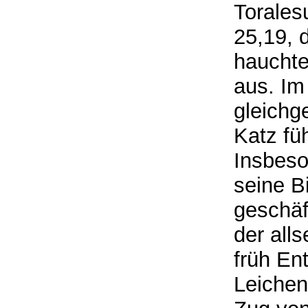
Torale
25,19, 
hauchte
aus. Im
gleichg
Katz fü
Insbeso
seine Bi
geschäf
der alls
früh En
Leichen