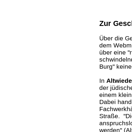
Zur Gesc
Über die G
dem Webmas
über eine "
schwindelnd
Burg" keine
In
Altwied
der jüdisc
einem klein
Dabei hand
Fachwerkhäu
Straße. "D
anspruchsl
werden" (Al