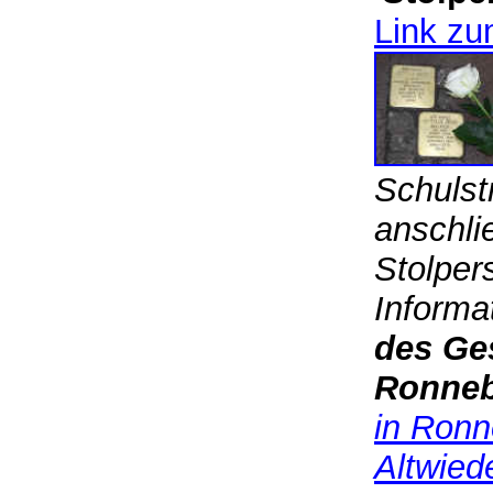
Link zu
Schulst
anschli
Stolper
Informa
des Ge
Ronneb
in Ronn
Altwied