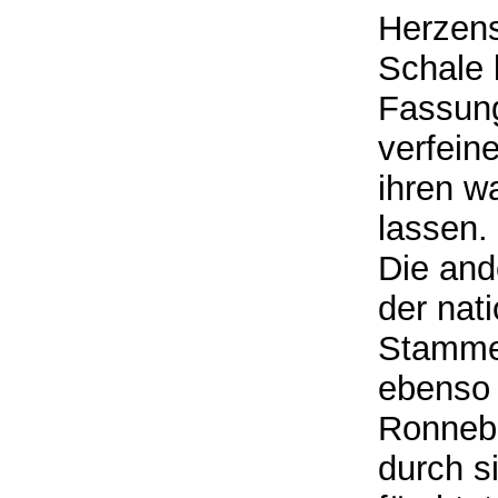
Herzens
Schale 
Fassung
verfein
ihren w
lassen.
Die and
der nat
Stammes
ebenso 
Ronnebu
durch si