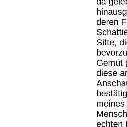
da geleb
hinausg
deren F
Schatti
Sitte, 
bevorzug
Gemüt g
diese a
Anscha
bestäti
meines 
Mensch
echten 