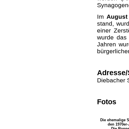
Synagogeng
Im
August
stand, wur
einer Zers
wurde das 
Jahren wur
bürgerlich
Adresse/
Diebacher 
Fotos
Die ehemalige 
den 1970er-
Die Ronn