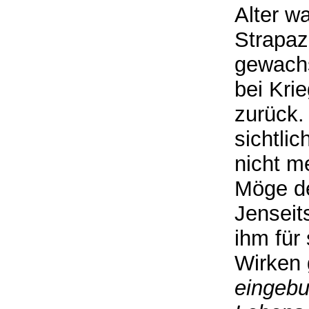
Alter w
Strapaz
gewachs
bei Kri
zurück.
sichtli
nicht m
Möge de
Jenseit
ihm für 
Wirken 
eingebu