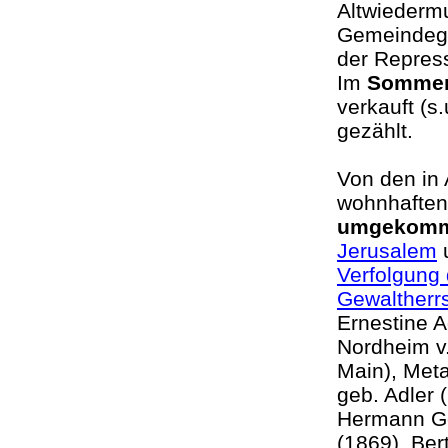
Altwiedermu
Gemeindegl
der Repres
Im
Sommer
verkauft (s.
gezählt.
Von den in
wohnhaften
umgekom
Jerusalem
u
Verfolgung 
Gewaltherr
Ernestine A
Nordheim v.
Main), Meta
geb. Adler 
Hermann Go
(1869), Ber