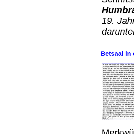
Humbr
19. Jahr
darunte
Betsaal in
Merkwür