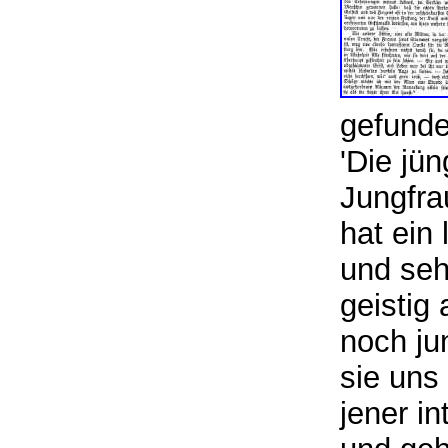
gefunde
'Die jü
Jungfra
hat ein
und sehr
geistig
noch ju
sie uns
jener i