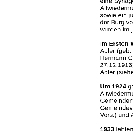
eine Synago
Altwiederm
sowie ein j
der Burg ve
wurden im j
Im
Ersten 
Adler (geb.
Hermann Go
27.12.1916)
Adler (sie
Um 1924
g
Altwiederm
Gemeindemi
Gemeindevor
Vors.) und 
1933
lebten