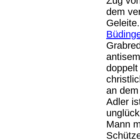
Zug vo
dem ver
Geleite.
Büding
Grabred
antisem
doppelt
christl
an dem 
Adler i
unglück
Mann mu
Schütze