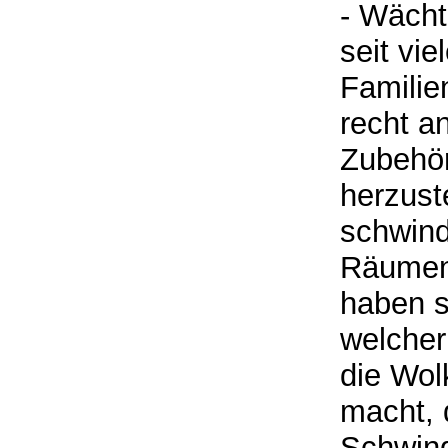
- Wächt
seit vie
Familie
recht a
Zubehör
herzust
schwind
Räumen 
haben si
welcher 
die Wol
macht, 
Schwing