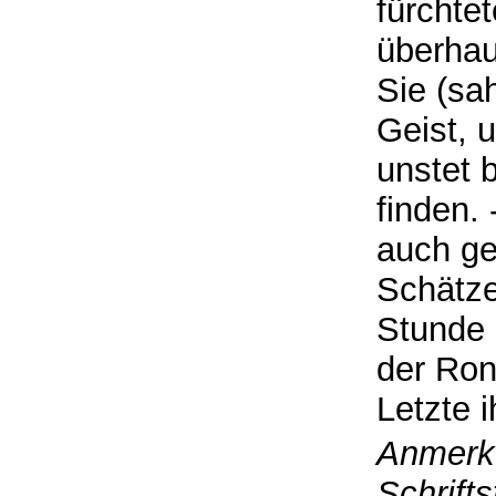
fürchtet
überhau
Sie (sa
Geist, 
unstet 
finden. 
auch ge
Schätze
Stunde
der Ron
Letzte i
Anmerku
Schrifts