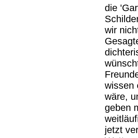
die 'Ga
Schilde
wir nich
Gesagte
dichter
wünscht
Freunde
wissen 
wäre, u
geben m
weitläu
jetzt ve