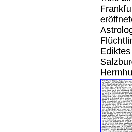
Frankfu
eröffne
Astrolo
Flüchtl
Ediktes
Salzbur
Herrnhu