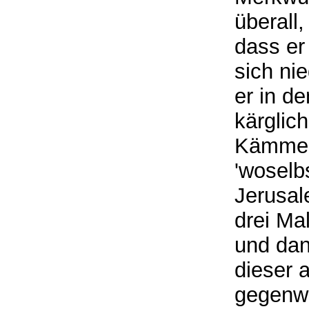
überall
dass er
sich ni
er in d
kärglich
Kämmerl
'woselb
Jerusal
drei Ma
und dan
dieser a
gegenwä