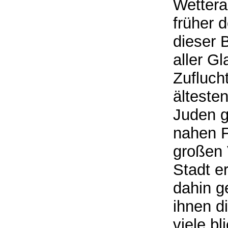
Wettera
früher 
dieser 
aller G
Zufluch
älteste
Juden g
nahen F
großen 
Stadt er
dahin g
ihnen d
viele b