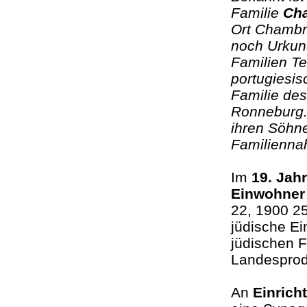
Familie
Ch
Ort Chambr
noch Urkun
Familien Te
portugiesis
Familie des
Ronneburg.
ihren Söhn
Familienn
Im
19. Jah
Einwohne
22, 1900 2
jüdische Ei
jüdischen F
Landesprodu
An
Einrich