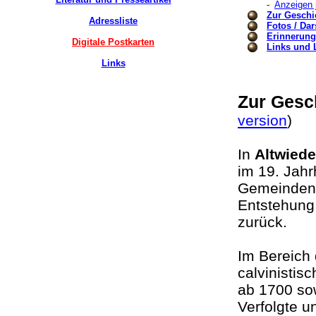
-
Anzeigen 
Zur Geschi
Adressliste
Fotos / Dar
Erinnerungs
Digitale Postkarten
Links und L
Links
Zur Gesc
version
)
In
Altwied
im 19. Jahr
Gemeinden, 
Entstehung 
zurück.
Im Bereich
calvinistis
ab 1700 sow
Verfolgte u