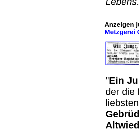
Lebens
Anzeigen j
Metzgerei 
"
Ein J
der die
liebste
Gebrüd
Altwie