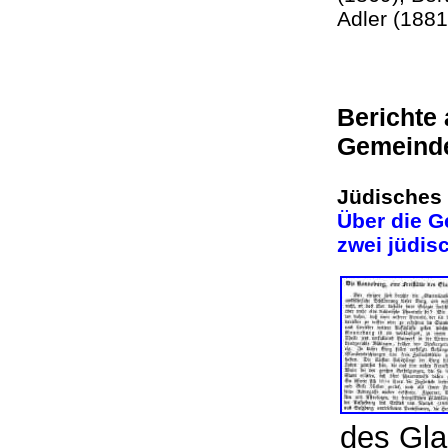
Adler (188
Berichte
Gemeind
Jüdisches
Über die G
zwei jüdi
des Gla