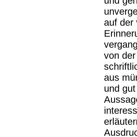
und gehö
unverge
auf der
Erinner
vergang
von der
schrift
aus mün
und gut 
Aussage
interes
erläuter
Ausdruc