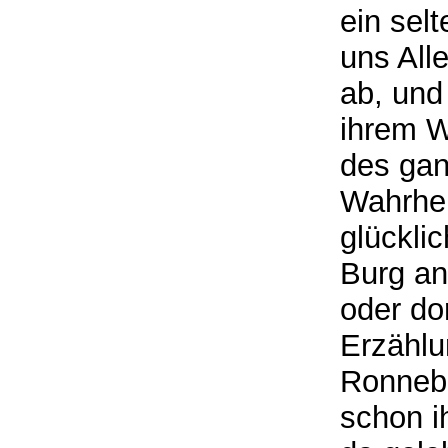
ein sel
uns All
ab, und
ihrem W
des gan
Wahrhei
glückli
Burg ans
oder dor
Erzählu
Ronnebu
schon i