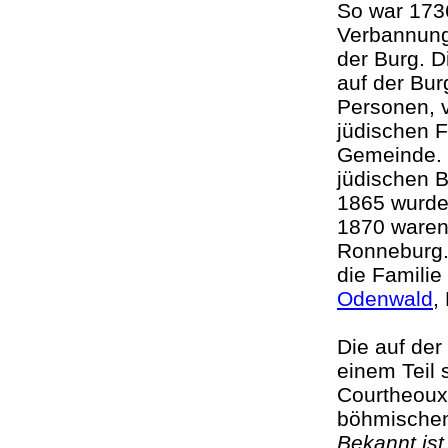
So war 1736
Verbannung
der Burg. D
auf der Bur
Personen,
jüdischen 
Gemeinde. N
jüdischen 
1865 wurden
1870 waren
Ronneburg. 
die Famili
Odenwald
,
Die auf de
einem Teil 
Courtheoux
böhmischen
Bekannt ist