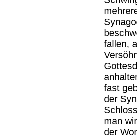
mehrere
Synagog
beschwe
fallen,
Versöh
Gottesd
anhalte
fast geb
der Syn
Schloss
man wir
der Wor