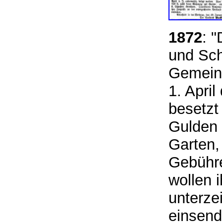
1872
: "
und Sch
Gemeind
1. Apri
besetzt
Gulden 
Garten,
Gebühre
wollen 
unterze
einsen