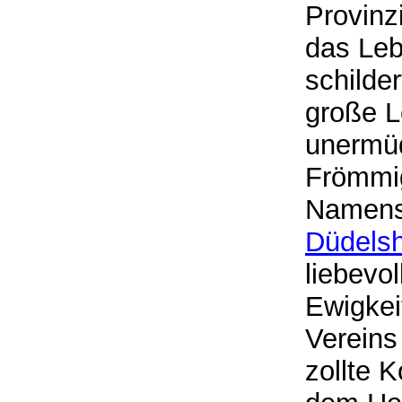
Provinz
das Leb
schilde
große L
unermüd
Frömmig
Namens 
Düdels
liebevo
Ewigkei
Vereins
zollte 