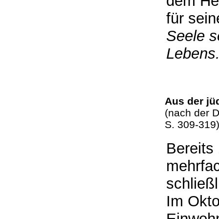
dem He
für sein
Seele s
Lebens
Aus der jü
(nach der D
S. 309-31
Bereits
mehrfa
schließ
Im Okto
Einwohn