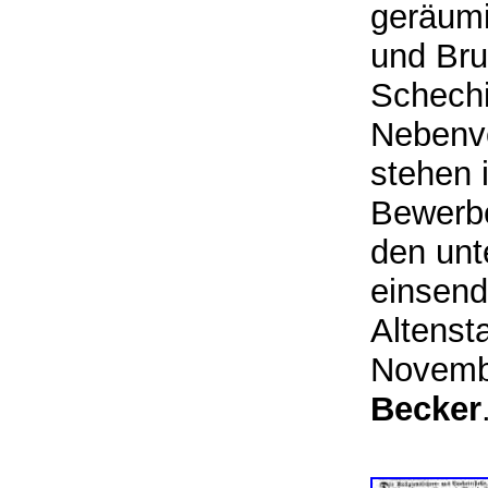
geräumi
und Bru
Schech
Nebenve
stehen i
Bewerbe
den unt
einsen
Altenst
Novemb
Becker