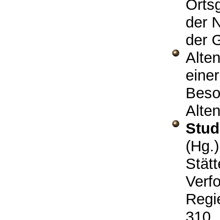
Orts
der 
der 
Alte
einer
Beso
Alte
Stud
(Hg.
Stät
Verf
Regi
310