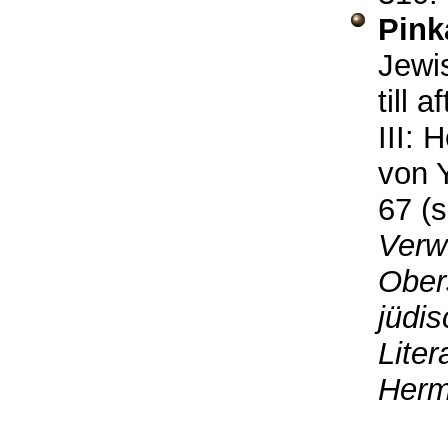
Pink
Jewi
till 
III:
von 
67 (s
Verw
Ober
jüdi
Lite
Herm