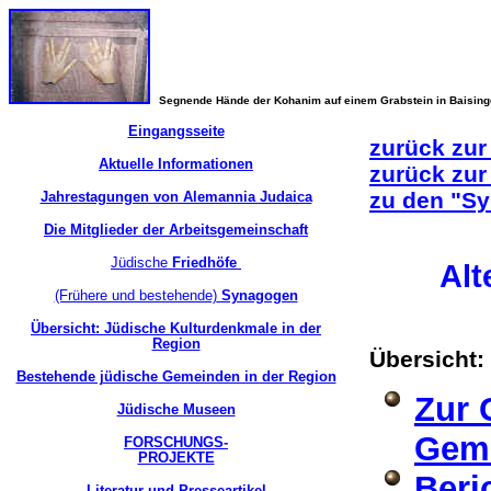
Segnende Hände der Kohanim auf einem Grabstein in Baisin
Eingangsseite
zurück zur
Aktuelle Informationen
zurück zur
zu den "Sy
Jahrestagungen von Alemannia Judaica
Die Mitglieder der Arbeitsgemeinschaft
Jüdische
Friedhöfe
Alt
(Frühere und bestehende)
Synagogen
Übersicht: Jüdische Kulturdenkmale in der
Region
Übersicht:
Bestehende jüdische Gemeinden in der Region
Zur 
Jüdische Museen
Gem
FORSCHUNGS-
PROJEKTE
Beri
Literatur und Presseartikel