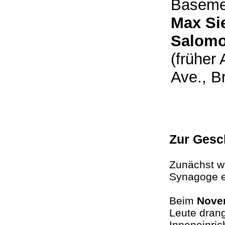
Basemen
Max Si
Salom
(früher
Ave., 
Zur Gesc
Zunächst w
Synagoge e
Beim
Nove
Leute drang
Inneneinric