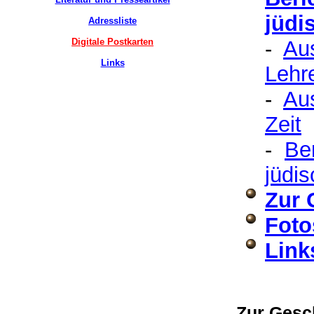
jüdi
Adressliste
Digitale Postkarten
-
Aus
Links
Lehr
-
Aus
Zeit
-
Be
jüdi
Zur 
Foto
Link
Zur Gesc