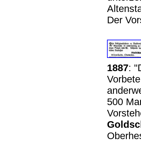
Altensta
Der Vo
1887
: "
Vorbeter
anderwe
500 Mar
Vorste
Goldsc
Oberhe