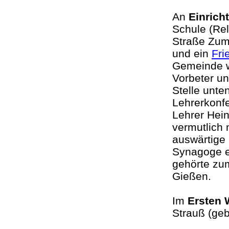
An
Einrich
Schule (Rel
Straße Zum
und ein
Fri
Gemeinde w
Vorbeter un
Stelle unte
Lehrerkonf
Lehrer Hei
vermutlich 
auswärtige 
Synagoge e
gehörte zum
Gießen.
Im
Ersten 
Strauß (ge