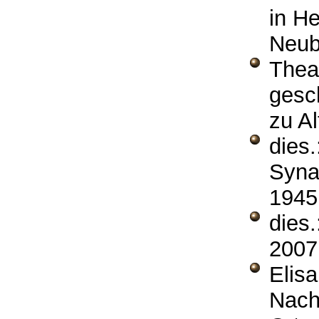
in H
Neub
The
gesc
zu A
dies.
Syna
1945 
dies
2007
Elis
Nachb