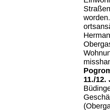
Straßen
worden.
ortsans
Herman
Obergas
Wohnun
misshan
Pogro
11./12.
Büdinge
Geschä
(Oberg