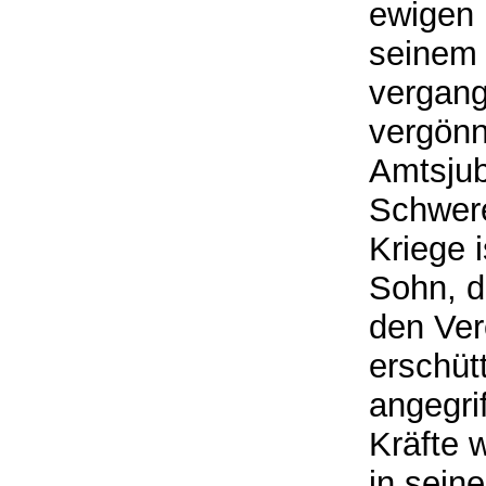
ewigen 
seinem 
vergang
vergönn
Amtsjub
Schwere
Kriege i
Sohn, d
den Ver
erschüt
angegri
Kräfte 
in sein