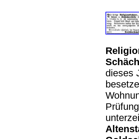
Religio
Schächt
dieses 
besetze
Wohnung
Prüfung
unterze
Altenst