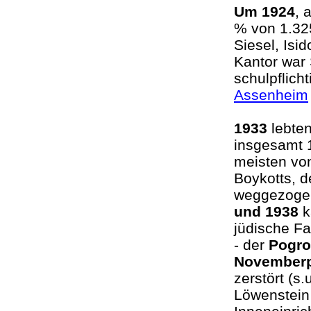
Um 1924
, 
% von 1.32
Siesel, Isi
Kantor war 
schulpflic
Assenheim
1933
lebten
insgesamt 1
meisten von
Boykotts, 
weggezoge
und 1938
k
jüdische F
- der
Pogro
November
zerstört (s
Löwenstein