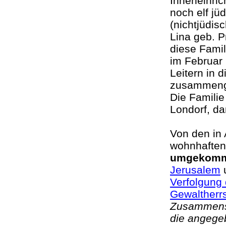
Inneneinric
noch elf jü
(nichtjüdis
Lina geb. P
diese Famil
im Februar
Leitern in 
zusammenge
Die Familie
Londorf, d
Von den in 
wohnhaften
umgekom
Jerusalem
u
Verfolgung 
Gewaltherr
Zusammenst
die angege