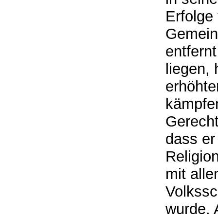
Erfolge 
Gemeind
entfern
liegen, 
erhöhte
kämpfen
Gerechti
dass er 
Religio
mit all
Volkssch
wurde. 