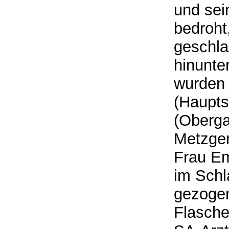
und sei
bedroht,
geschla
hinunte
wurden 
(Haupts
(Oberga
Metzger
Frau E
im Schl
gezoge
Flasche