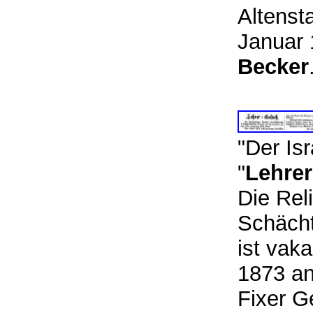
Altenst
Januar 
Becker
"Der Is
"
Lehre
Die Rel
Schächt
ist vak
1873 an
Fixer G