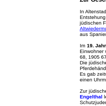
In Altensta
Entstehung 
jüdischen 
Altwiederm
aus Spanie
Im
19. Jah
Einwohner w
68, 1905 6
Die jüdisch
Pferdehändl
Es gab zeit
einen Uhrm
Zur jüdisch
Engelthal
l
Schutzjude