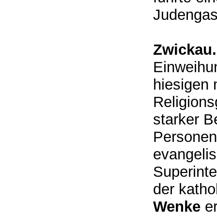
Judengas
Zwickau
Einweihun
hiesigen 
Religions
starker Be
Personen
evangelis
Superint
der katho
Wenke
e