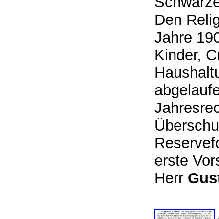
Schwarze
Den Relig
Jahre 190
Kinder, C
Haushaltu
abgelauf
Jahresre
Überschu
Reservefo
erste Vor
Herr
Gust