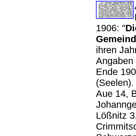
1906: "
Di
Gemeind
ihren Jah
Angaben 
Ende 190
(Seelen).
Aue 14, B
Johannge
Lößnitz 3
Crimmits