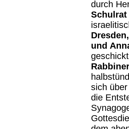
durch Her
Schulrat
israelit
Dresden,
und Ann
geschickt
Rabbiner
halbstünd
sich über
die Entst
Synagogen
Gottesdie
dem aben