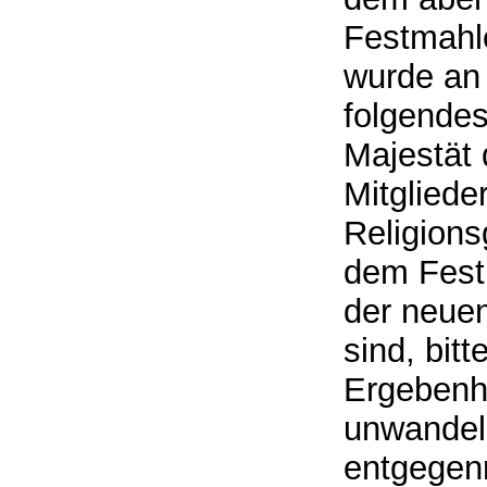
Festmahle
wurde an
folgende
Majestät
Mitgliede
Religion
dem Fest
der neue
sind, bit
Ergebenhe
unwandelb
entgegen