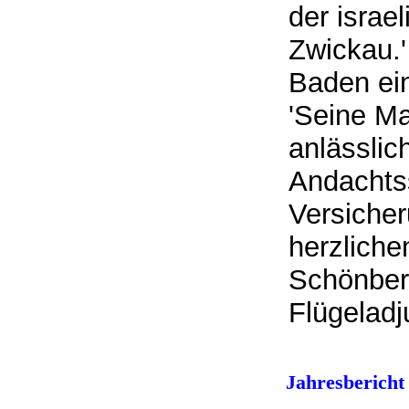
der israe
Zwickau.'
Baden ein
'Seine Ma
anlässlic
Andachts
Versicher
herzliche
Schönber
Flügelad
Jahresbericht