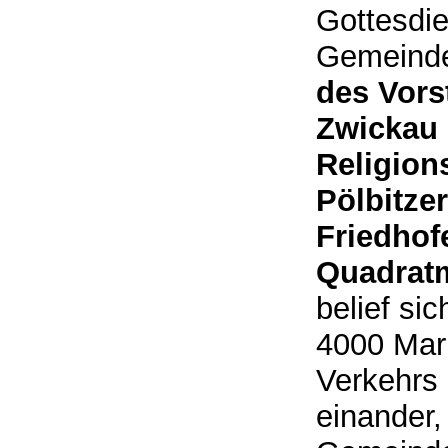
Gottesdie
Gemeinde
des Vors
Zwickau 
Religion
Pölbitze
Friedhof
Quadratm
belief si
4000 Mark
Verkehrs 
einander,