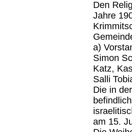
Den Relig
Jahre 190
Krimmitsc
Gemeindev
a) Vorsta
Simon Sc
Katz, Kas
Salli Tob
Die in de
befindlic
israeliti
am 15. Ju