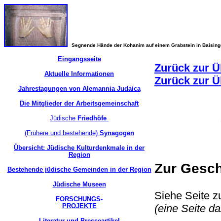
Segnende Hände der Kohanim auf einem Grabstein in Baisin
Eingangsseite
Zurück zur Ü
Aktuelle Informationen
Zurück zur Ü
Jahrestagungen von Alemannia Judaica
Die Mitglieder der Arbeitsgemeinschaft
Jüdische
Friedhöfe
(Frühere und bestehende)
Synagogen
Übersicht: Jüdische Kulturdenkmale in der
Region
Zur Gesc
Bestehende jüdische Gemeinden in der Region
Jüdische Museen
Siehe Seite z
FORSCHUNGS-
PROJEKTE
(eine Seite d
Literatur und Presseartikel