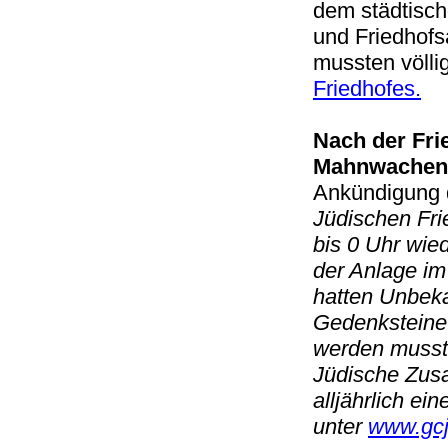
dem städtisch
und Friedhofs
mussten völli
Friedhofes.
Nach der Fri
Mahnwachen/
Ankündigung d
Jüdischen Fri
bis 0 Uhr wie
der Anlage im
hatten Unbek
Gedenksteine 
werden mussten
Jüdische Zus
alljährlich ei
unter
www.gcj