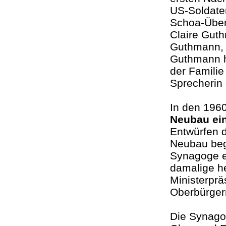
US-Soldaten
Schoa-Über
Claire Gut
Guthmann, d
Guthmann ha
der Familie
Sprecheri
In den 1960
Neubau ei
Entwürfen d
Neubau be
Synagoge e
damalige he
Ministerpr
Oberbürger
Die Synago