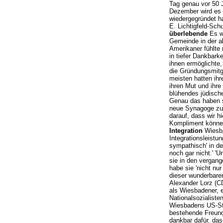
Tag genau vor 50 
Dezember wird es 
wiedergegründet ha
E. Lichtigfeld-Sch
überlebende
Es wa
Gemeinde in der al
Amerikaner fühlte 
in tiefer Dankbark
ihnen ermöglichte
die Gründungsmitgl
meisten hatten ihr
ihren Mut und ihre
blühendes jüdisch
Genau das haben si
neue Synagoge zu 
darauf, dass wir h
Kompliment könne
Integration
Wiesba
Integrationsleistu
sympathisch' in de
noch gar nicht.' '
sie in den vergang
habe sie 'nicht nu
dieser wunderbare
Alexander Lorz (C
als Wiesbadener, e
Nationalsozialisten
Wiesbadens US-Sta
bestehende Freund
dankbar dafür, das