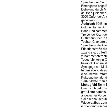
Sprecher der Geme
Ehrengäste begrüße
Befreiung durch M
deutsch-jüdischen
3000 Opfer der An
gedenken.
Aufbruch
1946 ent
Colonel James A. N
Hans Redlhammer (
Treibende Kraft d
Guthmann, der in 
Tochter Charlotte 
Sprecherin der Ge
Friedrichstraße d
zwang sie, zu Fuß
zusammenpferchte 
Todesfabriken in 
bekannt. Für sie s
Synagoge am Mich
In den 20er-Jahren
eine liberale, ref
Kultusgemeinde, di
1946 bildete man 
Lichtigfeld
Beim F
Emil Lichtigfeld, 
gratulierte damal
angeblicher Vorber
Sachsenhausen inte
Wiederaufbau zum 
ist geprägt von de