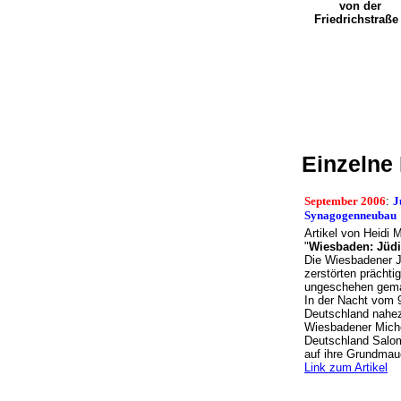
von der
Friedrichstraß
Einzelne
September 2006
:
J
Synagogenneubau
Artikel von Heidi 
"
Wiesbaden: Jüdi
Die Wiesbadener J
zerstörten prächt
ungeschehen gema
In der Nacht vom 
Deutschland nahez
Wiesbadener Miche
Deutschland Salom
auf ihre Grundmaue
Link zum Artikel