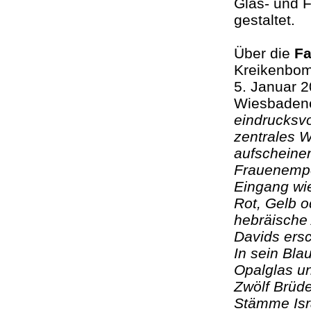
Glas- und F
gestaltet.
Über die
Fa
Kreikenbom
5. Januar 2
Wiesbadener
eindrucksvo
zentrales W
aufscheinen
Frauenempo
Eingang wi
Rot, Gelb o
hebräische
Davids ersc
In sein Bla
Opalglas un
Zwölf Brüde
Stämme Isr