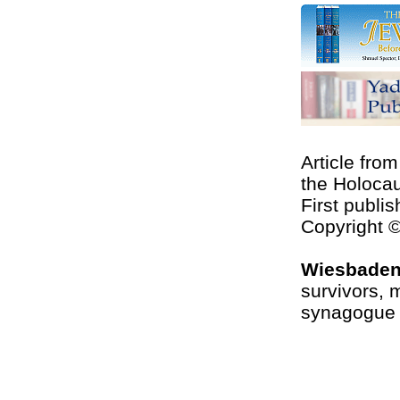
Article fro
the Holocau
First publi
Copyright 
Wiesbade
survivors, 
synagogue 