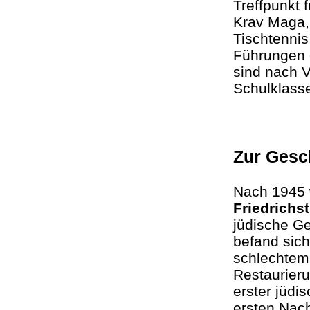
Treffpunkt
Krav Maga,
Tischtenn
Führungen 
sind nach V
Schulklass
Zur Gesc
Nach 1945 
Friedrichs
jüdische G
befand sich
schlechtem
Restaurier
erster jüdi
ersten Nac