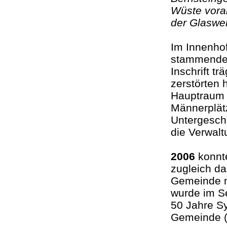
Wüste vora
der Glaswer
Im Innenho
stammende S
Inschrift t
zerstörten 
Hauptraum 
Männerplätz
Untergescho
die Verwalt
2006
konnt
zugleich d
Gemeinde n
wurde im 
50 Jahre S
Gemeinde (