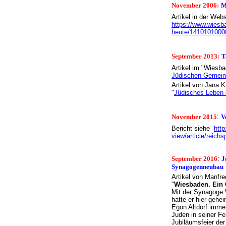
November 2006:
M
Artikel in der Web
https://www.wiesb
heute/1410101000
September 2013:
T
Artikel im "Wiesb
Jüdischen Gemeind
Artikel von Jana K
"
Jüdisches Leben 
November 2015
:
V
Bericht siehe
http
view/article/reich
September 2016
:
J
Synagogenneuba
Artikel von Manfr
"
Wiesbaden. Ein 
Mit der Synagoge 
hatte er hier gehe
Egon Altdorf immer
Juden in seiner Fe
Jubiläumsfeier de