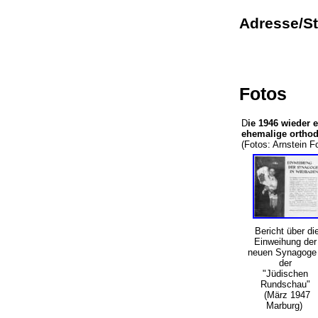
Adresse/S
Fotos
D
ie 1946 wieder 
ehemalige ortho
(Fotos: Arnstein 
Bericht über di
Einweihung der
neuen Synagoge 
der
"Jüdischen
Rundschau"
(März 1947
Marburg)