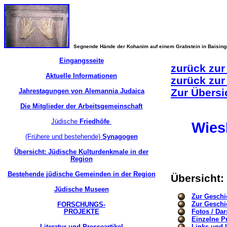
Segnende Hände der Kohanim auf einem Grabstein in Baisin
Eingangsseite
zurück zur
Aktuelle Informationen
zurück zur
Zur Übersi
Jahrestagungen von Alemannia Judaica
Die Mitglieder der Arbeitsgemeinschaft
Jüdische
Friedhöfe
Wie
(Frühere und bestehende)
Synagogen
Übersicht: Jüdische Kulturdenkmale in der
Region
Bestehende jüdische Gemeinden in der Region
Übersicht
Jüdische Museen
Zur Geschi
Zur Geschi
FORSCHUNGS-
PROJEKTE
Fotos / Dar
Einzelne P
Literatur und Presseartikel
Links und L