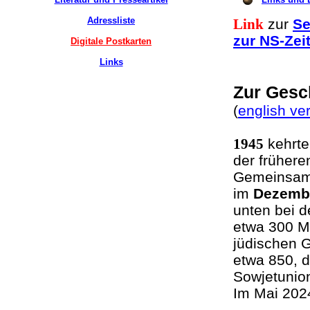
Adressliste
zur
Se
Link
zur NS-Zei
Digitale Postkarten
Links
Zur Gesc
(
english ve
kehrte
1945
der früher
Gemeinsam 
im
Dezemb
unten bei 
etwa 300 Mi
jüdischen 
etwa 850, d
Sowjetunio
Im Mai 202