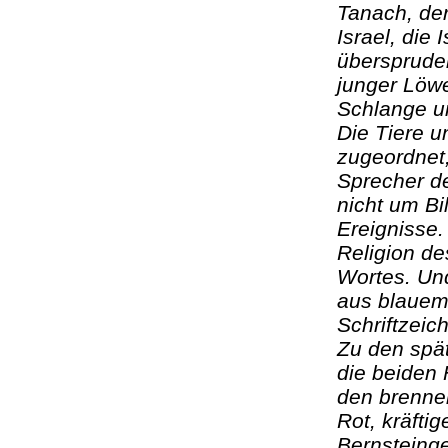
Tanach, der
Israel, die
übersprudel
junger Löwe
Schlange un
Die Tiere 
zugeordnet,
Sprecher d
nicht um Bi
Ereignisse.
Religion de
Wortes. Und
aus blauem
Schriftzeic
Zu den spät
die beiden 
den brenne
Rot, kräft
Bernsteinge