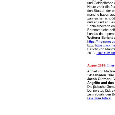
und Goldgelbtöne 
Heute zählt die J
den Staaten der e
manche haben auch
zahlreiche nichtjü
nutzen und an Fest
Sozialarbeiterin e
Ehrenamtliche hel
Landau das operat
Weiterer Bericht
https://meinwiesba
bzw.
https://wp.m
Bericht von Manfr
2016:
Link zum Art
August 2018:
Inte
Artikel von Madel
"
Wiesbaden. 'Die 
Jacob Gutmark, V
Angriffe und das I
Die jüdische Gemei
Donnerstag lädt sie
zum 70-jährigen Be
Link zum Artikel