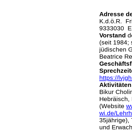
Adresse d
K.d.ö.R. Fr
9333030 E
Vorstand
de
(seit 1984;
jüdischen 
Beatrice R
Geschäftsf
Sprechzeit
https://lvj
Aktivitäte
Bikur Chol
Hebräisch,
(Website
w
wi.de/Lehr
35jährige),
und Erwach