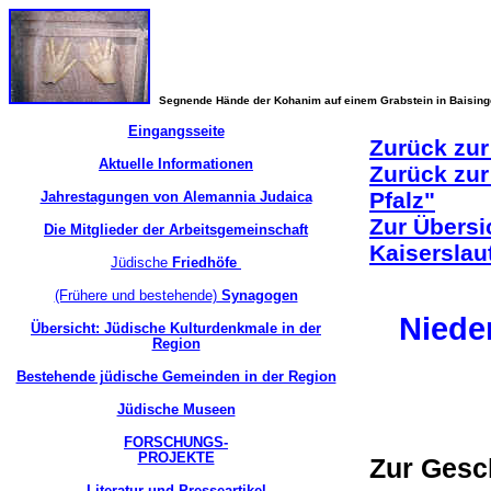
Segnende Hände der Kohanim auf einem Grabstein in Baisin
Eingangsseite
Zurück zur
Aktuelle Informationen
Zurück zur
Pfalz"
Jahrestagungen von Alemannia Judaica
Zur Übersi
Die Mitglieder der Arbeitsgemeinschaft
Kaiserslau
Jüdische
Friedhöfe
(Frühere und bestehende)
Synagogen
Niede
Übersicht: Jüdische Kulturdenkmale in der
Region
Bestehende jüdische Gemeinden in der Region
Jüdische Museen
FORSCHUNGS-
PROJEKTE
Zur Ges
Literatur und Presseartikel