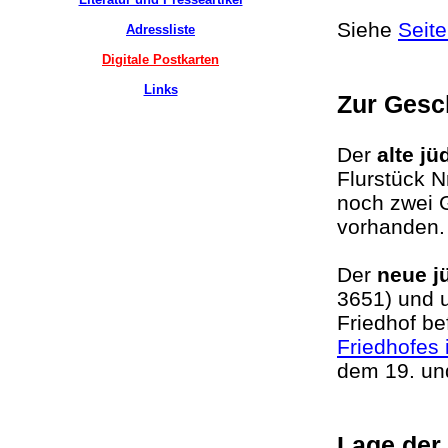
Siehe
Seite
Adressliste
Digitale Postkarten
Links
Zur Gesc
Der
alte j
Flurstück N
noch zwei 
vorhanden
Der
neue j
3651) und 
Friedhof b
Friedhofes 
dem 19. un
Lage der