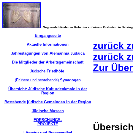
Segnende Hände der Kohanim auf einem Grabstein in Baisin
Eingangsseite
zurück z
Aktuelle Informationen
Jahrestagungen von Alemannia Judaica
zurück z
Die Mitglieder der Arbeitsgemeinschaft
Zur Über
Jüdische
Friedhöfe
(Frühere und bestehende)
Synagogen
Übersicht: Jüdische Kulturdenkmale in der
Region
Bestehende jüdische Gemeinden in der Region
Jüdische Museen
FORSCHUNGS-
PROJEKTE
Übersic
Literatur und Presseartikel