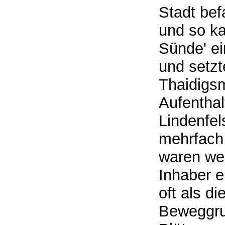
Stadt bef
und so k
Sünde' ei
und setzt
Thaidigsm
Aufenthalt
Lindenfel
mehrfach 
waren we
Inhaber e
oft als d
Beweggru