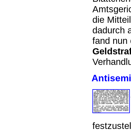
Amtsgeri
die Mitte
dadurch a
fand nun 
Geldstra
Verhandl
Antisemi
festzuste