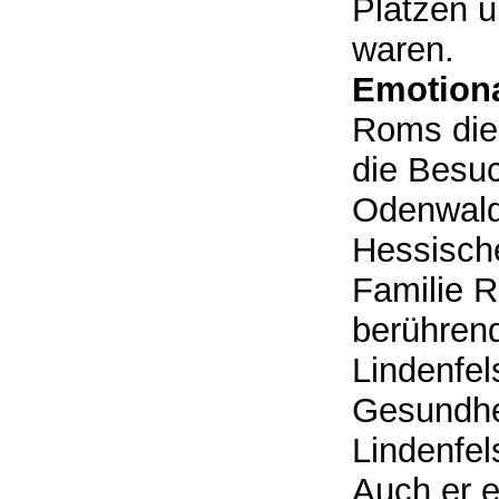
Plätzen u
waren.
Emotion
Roms die 
die Besuc
Odenwald 
Hessische
Familie R
berührend
Lindenfel
Gesundhei
Lindenfel
Auch er e