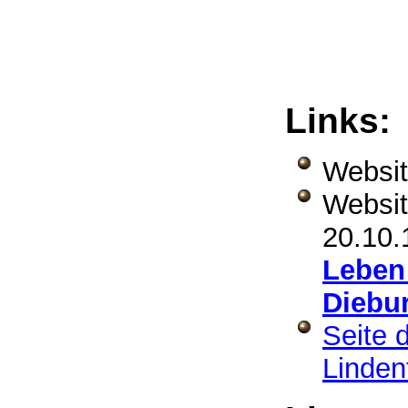
Links
Websit
Websit
20.10.
Leben
Diebu
Seite 
Linden