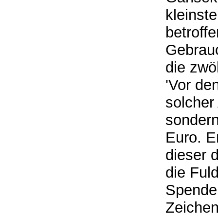
kleinst
betroffe
Gebrauc
die zwö
'Vor de
solcher 
sondern
Euro. E
dieser d
die Fuld
Spende 
Zeichen