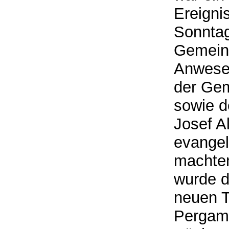
Ereigni
Sonntag
Gemeind
Anwesen
der Gem
sowie d
Josef A
evange
machten
wurde d
neuen T
Pergame