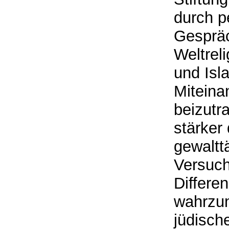
durch p
Gespräc
Weltrel
und Isl
Miteina
beizutr
stärker
gewalttä
Versuch
Differe
wahrzun
jüdisc