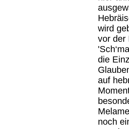
ausgewä
Hebräis
wird ge
vor der
'Sch‘ma 
die Ein
Glauben
auf heb
Moment
besonde
Melamed
noch ei