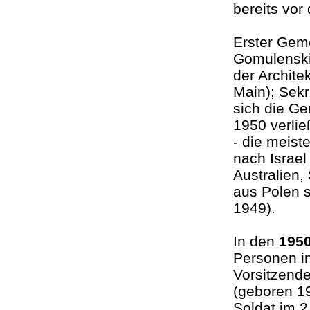
bereits vor
Erster Geme
Gomulenski 
der Archite
Main); Sek
sich die G
1950 verlie
- die meist
nach Israel
Australien
aus Polen 
1949).
In den
1950
Personen i
Vorsitzend
(geboren 19
Soldat im 2