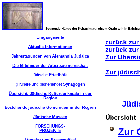
Segnende Hände der Kohanim auf einem Grabstein in Baisin
Eingangsseite
zurück zur
Aktuelle Informationen
zurück zur
Zur Übersi
Jahrestagungen von Alemannia Judaica
Die Mitglieder der Arbeitsgemeinschaft
Zur jüdisc
Jüdische
Friedhöfe
(Frühere und bestehende)
Synagogen
Übersicht: Jüdische Kulturdenkmale in der
Region
Jüdi
Bestehende jüdische Gemeinden in der Region
Übersicht:
Jüdische Museen
FORSCHUNGS-
Zur 
PROJEKTE
Literatur und Presseartikel