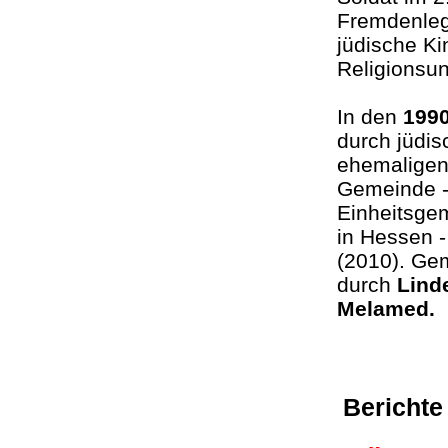
Fremdenlegi
jüdische Ki
Religionsun
In den
199
durch jüdis
ehemaligen
Gemeinde -
Einheitsge
in Hessen -
(2010). Gem
durch
Lind
Melamed.
Berichte