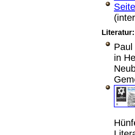
Seite
(inte
Literatu
Pau
in H
Neub
Geme
Hünf
Liter