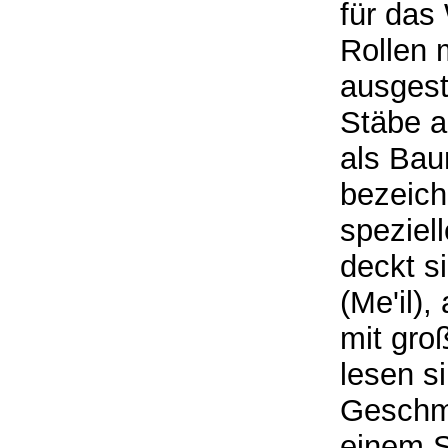
für das
Rollen 
ausgest
Stäbe a
als Bau
bezeich
speziel
deckt s
(Me'il),
mit gro
lesen s
Geschmü
einem S