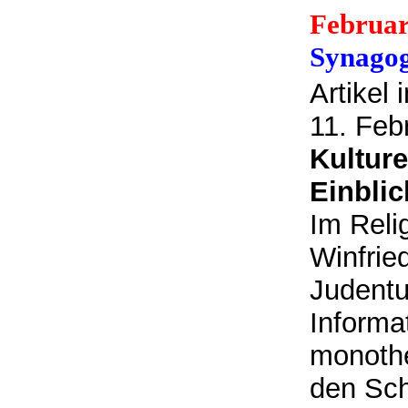
Februar
Synago
Artikel
11. Feb
Kultur
Einbli
Im Reli
Winfrie
Judentu
Informa
monothe
den Sch