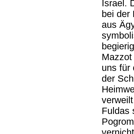
Israel.
bei der
aus Ägy
symboli
begierig
Mazzot 
uns für
der Sch
Heimweg
verweil
Fuldas 
Pogromn
vernich