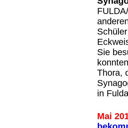
Synago
FULDA/
anderen
Schüler
Eckwei
Sie bes
konnten
Thora, 
Synagog
in Fuld
Mai 20
bekomm