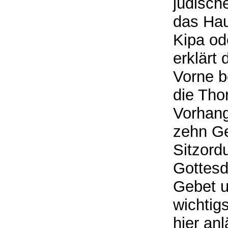
jüdisch
das Hau
Kipa o
erklärt
Vorne b
die Tho
Vorhang
zehn Ge
Sitzord
Gottesd
Gebet u
wichtigs
hier an