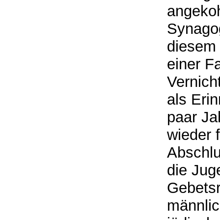
angekoh
Synagog
diesem
einer F
Vernich
als Erin
paar Ja
wieder 
Abschl
die Jug
Gebetsr
männlic