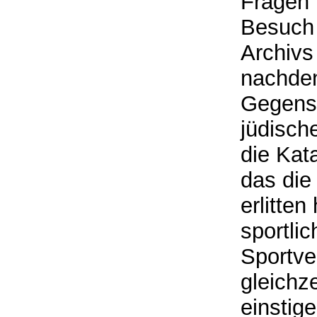
Fragen 
Besuch
Archivs
nachden
Gegenst
jüdisch
die Kat
das die
erlitte
sportli
Sportv
gleichz
einstig