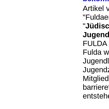
Artikel
"Fuldae
"
Jüdis
Jugend
FULDA 
Fulda w
Jugend
Jugendz
Mitglie
barrier
entste