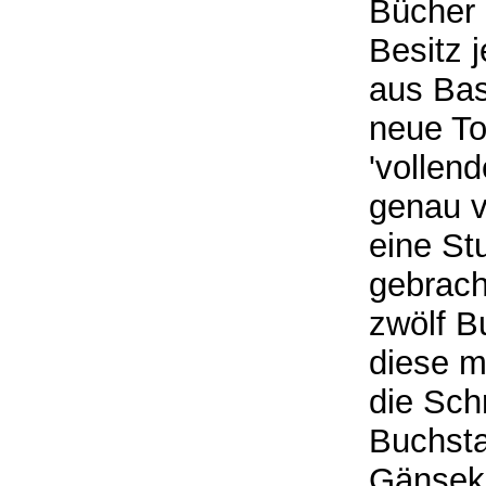
Bücher 
Besitz 
aus Bas
neue Tor
'vollend
genau v
eine Stu
gebrach
zwölf B
diese m
die Sch
Buchsta
Gänseki