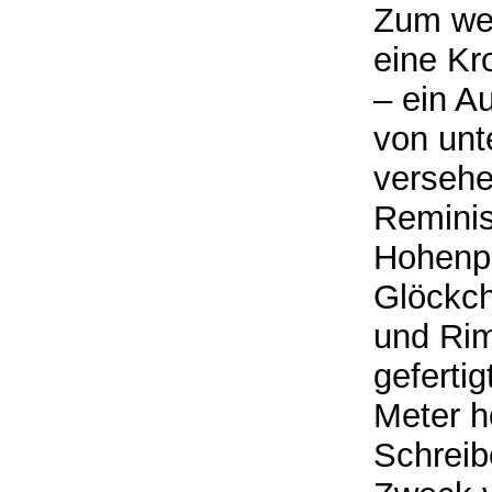
Zum wei
eine Kr
– ein A
von unt
versehe
Reminis
Hohenpr
Glöckch
und Rim
gefertig
Meter h
Schreibe