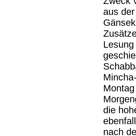
Zweck v
aus der 
Gänseki
Zusätze
Lesung 
geschie
Schabba
Mincha-
Montag
Morgen
die hoh
ebenfal
nach dem