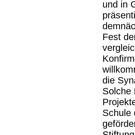
und in 
präsenti
demnäch
Fest de
verglei
Konfirm
willkom
die Syn
Solche 
Projekt
Schule d
geförde
Stiftung