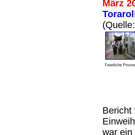
März 2
Torarol
(Quell
Feierliche Proze
Bericht
Einweih
war ein