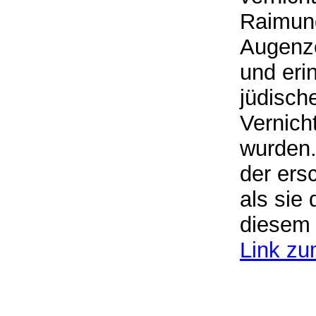
Raimund
Augenze
und eri
jüdisch
Vernich
wurden.
der ersc
als sie
diesem O
Link zu