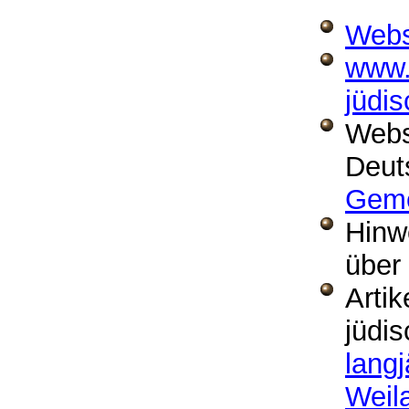
Webs
www.
jüdi
Webs
Deut
Geme
Hinwe
über 
Arti
jüdi
lang
Weil