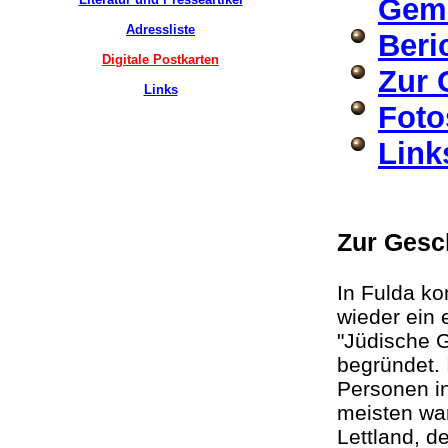
Gem
Adressliste
Beri
Digitale Postkarten
Zur 
Links
Foto
Link
Zur Gesc
In Fulda k
wieder ein 
"Jüdische 
begründet. 
Personen i
meisten wa
Lettland, 