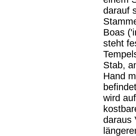
darauf 
Stammes
Boas ('i
steht fe
Tempels
Stab, a
Hand mi
befinde
wird au
kostbar
daraus 
längere