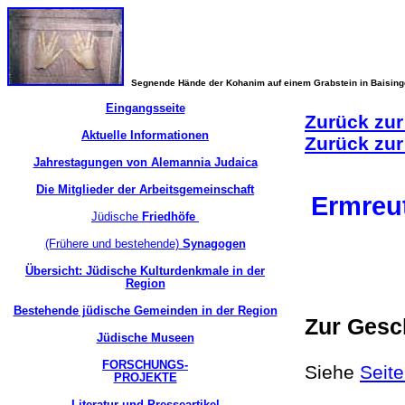
Segnende Hände der Kohanim auf einem Grabstein in Baisin
Eingangsseite
Zurück zur
Aktuelle Informationen
Zurück zur
Jahrestagungen von Alemannia Judaica
Die Mitglieder der Arbeitsgemeinschaft
Ermreu
Jüdische
Friedhöfe
(Frühere und bestehende)
Synagogen
Übersicht: Jüdische Kulturdenkmale in der
Region
Bestehende jüdische Gemeinden in der Region
Zur Gesc
Jüdische Museen
FORSCHUNGS-
Siehe
Seit
PROJEKTE
Literatur und Presseartikel