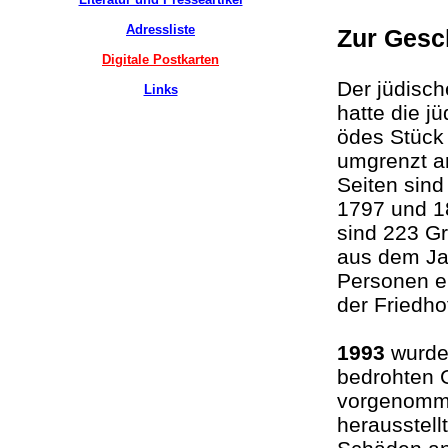
Adressliste
Zur Gesc
Digitale Postkarten
Der jüdisch
Links
hatte die j
ödes Stück
umgrenzt an
Seiten sind
1797 und 18
sind 223 Gr
aus dem Ja
Personen er
der Friedho
1993
wurde
bedrohten 
vorgenommen
herausstell