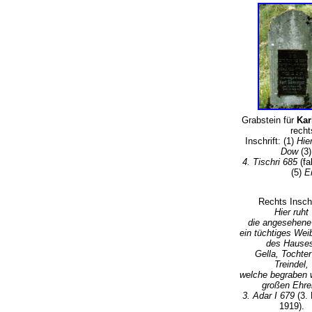
Grabstein für
Kar
recht
Inschrift: (1)
Hie
Dow
(3
4. Tischri 685
(fa
(5)
Er
Rechts Inschr
Hier ruht
die angesehene
ein tüchtiges Wei
des Hause
Gella, Tochter
Treindel,
welche begraben 
großen Ehr
3. Adar I 679
(3.
1919).