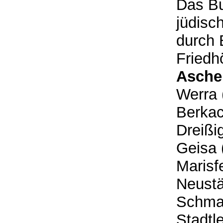
Das Bu
jüdisc
durch 
Friedh
Asche
Werra 
Berkac
Dreißi
Geisa 
Marisf
Neustä
Schmal
Stadtl