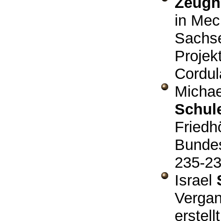
Zeugni
in Mec
Sachse
Projek
Cordu
Micha
Schul
Friedh
Bundes
235-2
Israel
Vergan
erstel