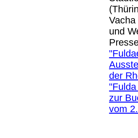
(Thüri
Vacha 
und We
Presse
"Fulda
Ausste
der R
"Fulda
zur Bu
vom 2.