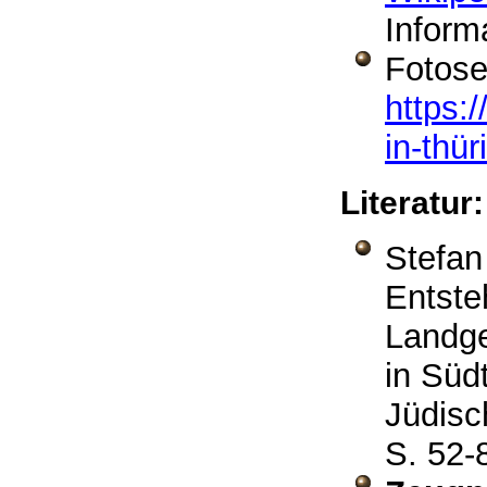
Inform
Fotose
https:/
in-thü
Literatur
Stefa
Entste
Landg
in Süd
Jüdisc
S. 52-