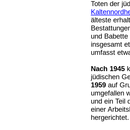
Toten der j
Kaltennordh
älteste erha
Bestattungen
und Babette 
insgesamt et
umfasst etw
Nach 1945
k
jüdischen Ge
1959
auf Gru
umgefallen 
und ein Teil
einer Arbei
hergerichtet