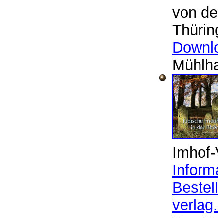
von de
Thürin
Downlo
Mühlh
Imhof-
Inform
Bestel
verlag