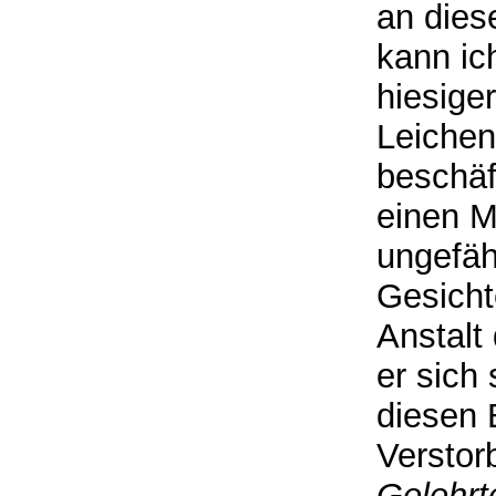
an dies
kann ich
hiesige
Leiche
beschäf
einen M
ungefäh
Gesicht
Anstalt
er sich
diesen 
Verstor
Gelehrt