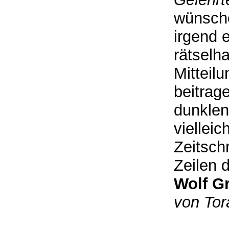
wünsche
irgend 
rätselh
Mitteilu
beitrag
dunklen
viellei
Zeitschr
Zeilen 
Wolf G
von Tora