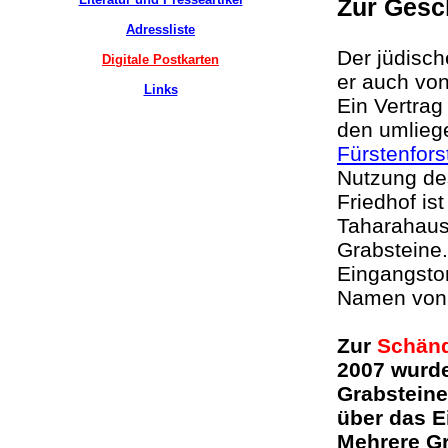
Zur Gesc
Adressliste
Der jüdisc
Digitale Postkarten
er auch von
Links
Ein Vertra
den umlie
Fürstenfors
Nutzung de
Friedhof i
Taharahaus 
Grabsteine.
Eingangsto
Namen von 
Zur
Schänd
2007 wurde
Grabstein
über das E
Mehrere Gr