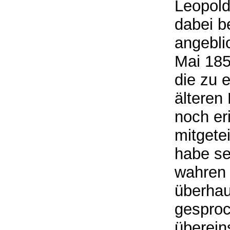
Leopold
dabei be
angebli
Mai 185
die zu 
älteren 
noch er
mitgete
habe se
wahren 
überhau
gesproc
überein