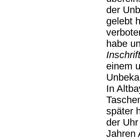
der Unb
gelebt 
verbote
habe un
Inschrif
einem u
Unbekan
In Altb
Taschen
später 
der Uhr 
Jahren 