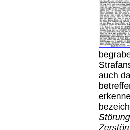
begrabe
Strafans
auch da
betreff
erkenne
bezeich
Störung
Zerstör