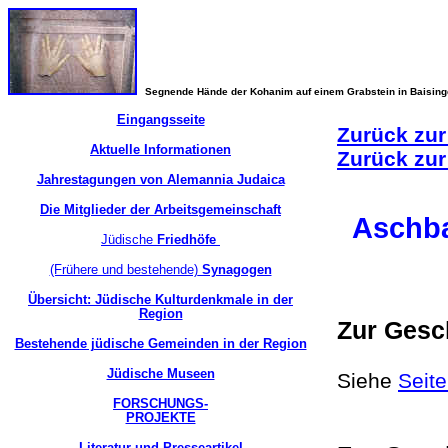
Segnende Hände der Kohanim auf einem Grabstein in Baisin
Eingangsseite
Zurück zur
Aktuelle Informationen
Zurück zur
Jahrestagungen von Alemannia Judaica
Die Mitglieder der Arbeitsgemeinschaft
Aschb
Jüdische
Friedhöfe
(Frühere und bestehende)
Synagogen
Übersicht: Jüdische Kulturdenkmale in der
Region
Zur Gesc
Bestehende jüdische Gemeinden in der Region
Jüdische Museen
Siehe
Seit
FORSCHUNGS-
PROJEKTE
Literatur und Presseartikel